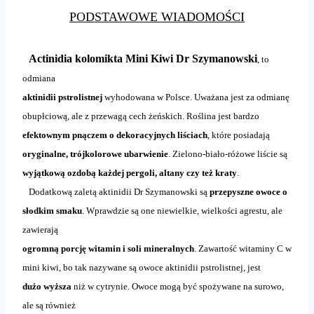
PODSTAWOWE WIADOMOŚCI
Actinidia kolomikta Mini Kiwi Dr Szymanowski
, to
odmiana
aktinidii pstrolistnej
wyhodowana w Polsce. Uważana jest za odmianę
obupłciową, ale z przewagą cech żeńskich. Roślina jest bardzo
efektownym pnączem o
dekoracyjnych liściach
, które posiadają
oryginalne, trójkolorowe ubarwienie
. Zielono-biało-różowe liście są
wyjątkową ozdobą każdej pergoli, altany czy też kraty
.
Dodatkową zaletą aktinidii Dr Szymanowski są
przepyszne owoce o
słodkim smaku
. Wprawdzie są one niewielkie, wielkości agrestu, ale
zawierają
ogromną porcję witamin i soli mineralnych
. Zawartość witaminy C w
mini kiwi, bo tak nazywane są owoce aktinidii pstrolistnej, jest
dużo wyższa
niż w cytrynie. Owoce mogą być spożywane na surowo,
ale są również