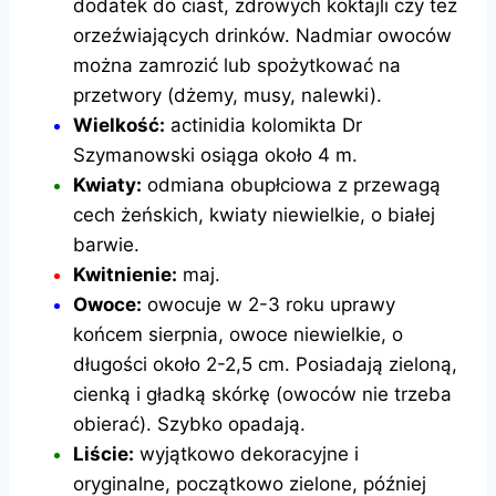
dodatek do ciast, zdrowych koktajli czy też
orzeźwiających drinków. Nadmiar owoców
można zamrozić lub spożytkować na
przetwory (dżemy, musy, nalewki).
Wielkość:
actinidia kolomikta Dr
Szymanowski osiąga około 4 m.
Kwiaty:
odmiana obupłciowa z przewagą
cech żeńskich, kwiaty niewielkie, o białej
barwie.
Kwitnienie:
maj.
Owoce:
owocuje w 2-3 roku uprawy
końcem sierpnia, owoce niewielkie, o
długości około 2-2,5 cm. Posiadają zieloną,
cienką i gładką skórkę (owoców nie trzeba
obierać). Szybko opadają.
Liście:
wyjątkowo dekoracyjne i
oryginalne, początkowo zielone, później