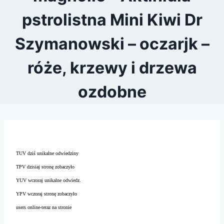
pstrolistna Mini Kiwi Dr
Szymanowski – oczarjk –
róże, krzewy i drzewa
ozdobne
TUV dziś unikalne odwiedziny
TPV dzisiaj stronę zobaczyło
YUV wczoraj unikalne odwiedz.
YPV wczoraj stronę zobaczyło
users online-teraz na stronie