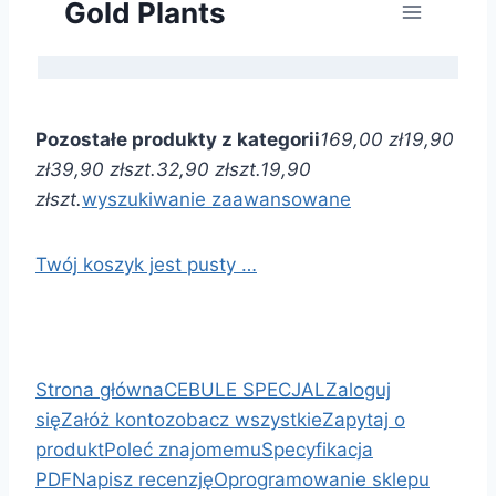
Pozostałe produkty z kategorii
169,00 zł
19,90
zł
39,90 zł
szt.
32,90 zł
szt.
19,90
zł
szt.
wyszukiwanie zaawansowane
Twój koszyk jest pusty …
Strona główna
CEBULE SPECJAL
Zaloguj
się
Załóż konto
zobacz wszystkie
Zapytaj o
produkt
Poleć znajomemu
Specyfikacja
PDF
Napisz recenzję
Oprogramowanie sklepu