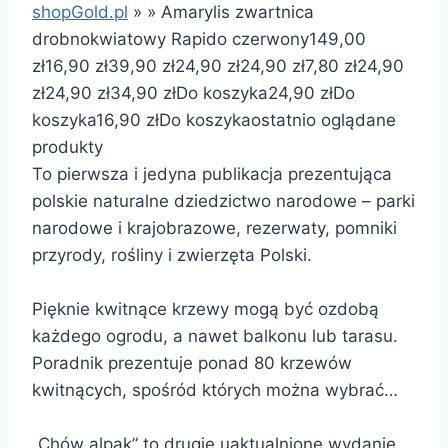
shopGold.pl
»
»
Amarylis zwartnica
drobnokwiatowy Rapido czerwony
149,00
zł
16,90 zł
39,90 zł
24,90 zł
24,90 zł
7,80 zł
24,90
zł
24,90 zł
34,90 zł
Do koszyka
24,90 zł
Do
koszyka
16,90 zł
Do koszyka
ostatnio oglądane
produkty
To pierwsza i jedyna publikacja prezentująca
polskie naturalne dziedzictwo narodowe – parki
narodowe i krajobrazowe, rezerwaty, pomniki
przyrody, rośliny i zwierzęta Polski.
Pięknie kwitnące krzewy mogą być ozdobą
każdego ogrodu, a nawet balkonu lub tarasu.
Poradnik prezentuje ponad 80 krzewów
kwitnących, spośród których można wybrać…
​„Chów alpak” to drugie uaktualnione wydanie