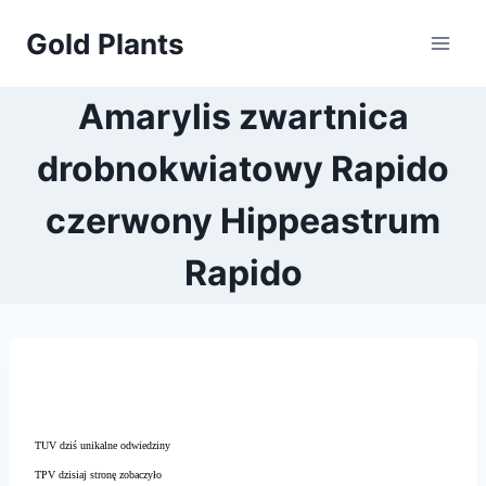
Przejdź
Gold Plants
do
treści
Amarylis zwartnica
drobnokwiatowy Rapido
czerwony Hippeastrum
Rapido
TUV dziś unikalne odwiedziny
TPV dzisiaj stronę zobaczyło