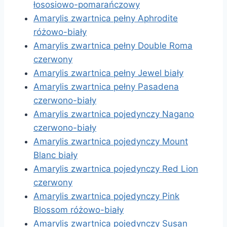
łososiowo-pomarańczowy
Amarylis zwartnica pełny Aphrodite
różowo-biały
Amarylis zwartnica pełny Double Roma
czerwony
Amarylis zwartnica pełny Jewel biały
Amarylis zwartnica pełny Pasadena
czerwono-biały
Amarylis zwartnica pojedynczy Nagano
czerwono-biały
Amarylis zwartnica pojedynczy Mount
Blanc biały
Amarylis zwartnica pojedynczy Red Lion
czerwony
Amarylis zwartnica pojedynczy Pink
Blossom różowo-biały
Amarylis zwartnica pojedynczy Susan