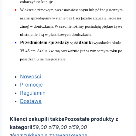
zobaczyć co kupuje.
W okresie zimowym, wczesnowiosennym lub późnojesiennym
azalie sprzedajemy w stanie bez liści (azalie zrzucają liście na
zimę) w doniczkach. W sezonie rośliny posiadają piękne żywe
ulistnienie i są w plastikowych doniczkach.
Przedmiotem sprzedaży
sadzonki
są
wysokości około
35-45 cm. Azalie kwitną przeważnie już w tym samym roku po
posadzeniu na miejsce stałe.
Nowości
Promocje
Regulamin
Dostawa
Klienci zakupili także
Pozostałe produkty z
kategorii
59,00 zł
79,00 zł
59,00
zł
wyszukiwanie zaawansowane