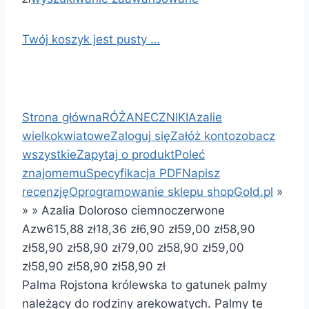
Twój koszyk jest pusty …
Strona główna
RÓŻANECZNIKI
Azalie
wielkokwiatowe
Zaloguj się
Załóż konto
zobacz
wszystkie
Zapytaj o produkt
Poleć
znajomemu
Specyfikacja PDF
Napisz
recenzję
Oprogramowanie sklepu shopGold.pl
»
»
»
Azalia Doloroso ciemnoczerwone
Azw6
15,88 zł
18,36 zł
6,90 zł
59,00 zł
58,90
zł
58,90 zł
58,90 zł
79,00 zł
58,90 zł
59,00
zł
58,90 zł
58,90 zł
58,90 zł
Palma Rojstona królewska to gatunek palmy
należący do rodziny arekowatych. Palmy te