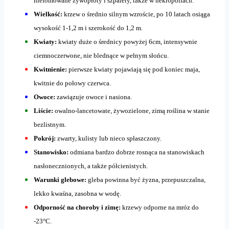
niefomowane żywopłoty i szpalery, także w nekropoliach.
Wielkość:
krzew o średnio silnym wzroście, po 10 latach osiąga
wysokość 1-1,2 m i szerokość do 1,2 m.
Kwiaty:
kwiaty duże o średnicy powyżej 6cm, intensywnie
ciemnoczerwone, nie blednące w pełnym słońcu.
Kwitnienie:
pierwsze kwiaty pojawiają się pod koniec maja,
kwitnie do połowy czerwca.
Owoce:
zawiązuje owoce i nasiona.
Liście:
owalno-lancetowate, żywozielone, zimą roślina w stanie
bezlistnym.
Pokrój:
zwarty, kulisty lub nieco spłaszczony.
Stanowisko:
odmiana bardzo dobrze rosnąca na stanowiskach
nasłonecznionych, a także półcienistych.
Warunki glebowe:
gleba powinna być żyzna, przepuszczalna,
lekko kwaśna, zasobna w wodę.
Odporność na choroby i zimę:
krzewy odporne na mróz do
-23°C.