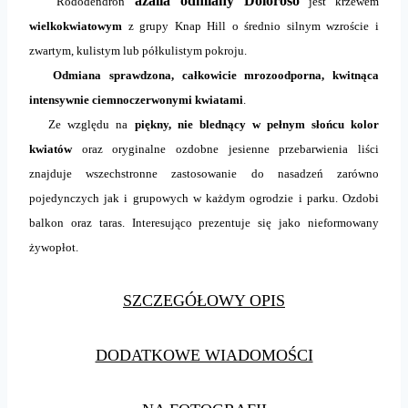
azalia odmiany Doloroso
Rododendron
jest krzewem
wielkokwiatowym
z grupy Knap Hill o średnio silnym wzroście i
zwartym, kulistym lub półkulistym pokroju.
Odmiana sprawdzona, całkowicie mrozoodporna, kwitnąca
intensywnie ciemnoczerwonymi kwiatami
.
Ze względu na
piękny, nie blednący w pełnym słońcu kolor
kwiatów
oraz oryginalne ozdobne jesienne przebarwienia liści
znajduje wszechstronne zastosowanie do nasadzeń zarówno
pojedynczych jak i grupowych w każdym ogrodzie i parku. Ozdobi
balkon oraz taras. Interesująco prezentuje się jako nieformowany
żywopłot.
SZCZEGÓŁOWY OPIS
DODATKOWE WIADOMOŚCI