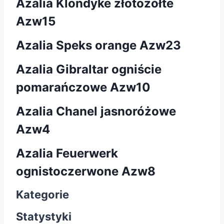
Azalia Klondyke złotożółte
Azw15
Azalia Speks orange Azw23
Azalia Gibraltar ogniście
pomarańczowe Azw10
Azalia Chanel jasnoróżowe
Azw4
Azalia Feuerwerk
ognistoczerwone Azw8
Kategorie
Statystyki