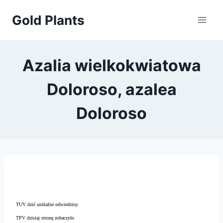
Przejdź
Gold Plants
do
treści
Azalia wielkokwiatowa
Doloroso, azalea
Doloroso
TUV dziś unikalne odwiedziny
TPV dzisiaj stronę zobaczyło