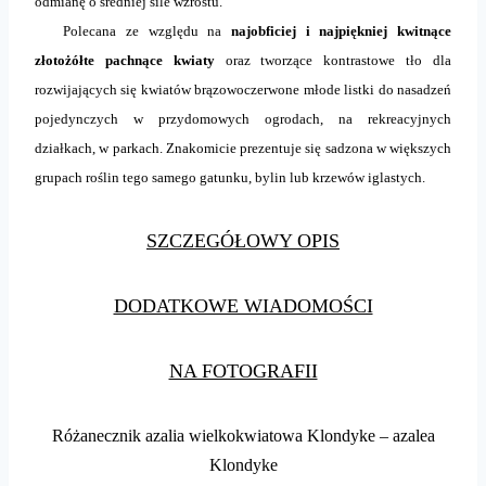
odmianę o średniej sile wzrostu.
Polecana ze względu na
najobficiej i najpiękniej kwitnące
złotożółte pachnące kwiaty
oraz tworzące kontrastowe tło dla
rozwijających się kwiatów brązowoczerwone młode listki do nasadzeń
pojedynczych w przydomowych ogrodach, na rekreacyjnych
działkach, w parkach. Znakomicie prezentuje się sadzona w większych
grupach roślin tego samego gatunku, bylin lub krzewów iglastych.
SZCZEGÓŁOWY OPIS
DODATKOWE WIADOMOŚCI
NA FOTOGRAFII
Różanecznik azalia wielkokwiatowa Klondyke – azalea
Klondyke