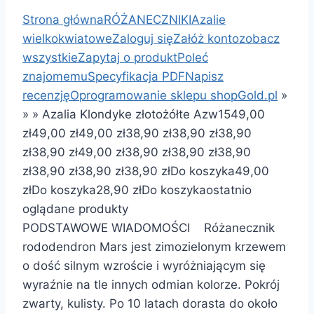
Strona główna
RÓŻANECZNIKI
Azalie
wielkokwiatowe
Zaloguj się
Załóż konto
zobacz
wszystkie
Zapytaj o produkt
Poleć
znajomemu
Specyfikacja PDF
Napisz
recenzję
Oprogramowanie sklepu shopGold.pl
»
»
»
Azalia Klondyke złotożółte Azw15
49,00
zł
49,00 zł
49,00 zł
38,90 zł
38,90 zł
38,90
zł
38,90 zł
49,00 zł
38,90 zł
38,90 zł
38,90
zł
38,90 zł
38,90 zł
38,90 zł
Do koszyka
49,00
zł
Do koszyka
28,90 zł
Do koszyka
ostatnio
oglądane produkty
PODSTAWOWE WIADOMOŚCI Różanecznik
rododendron Mars jest zimozielonym krzewem
o dość silnym wzroście i wyróżniającym się
wyraźnie na tle innych odmian kolorze. Pokrój
zwarty, kulisty. Po 10 latach dorasta do około