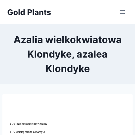
Przejdź
Gold Plants
do
treści
Azalia wielkokwiatowa
Klondyke, azalea
Klondyke
TUV dziś unikalne odwiedziny
TPV dzisiaj stronę zobaczyło