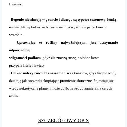
Begona.
Begonie nie zimują w gruncie i dlatego są typowo sezonową
, letnią
rośliną, której bulwy sadzi się w maju, a wykopuje już w końcu
września.
Uprawiając te rośliny najważniejszym jest utrzymanie
odpowiedniej
wilgotności podłoża
, gdyż źle znoszą suszę, a słońce łatwo
przypala liście i kwiaty.
Unikać należy również zraszania liści i kwiatów
, gdyż krople wody
działają jak soczewki skupiające promienie słoneczne. Pojawiają się
wtedy nekrotyczne plamy i może dojść nawet do zamierania całych
roślin.
SZCZEGÓŁOWY OPIS