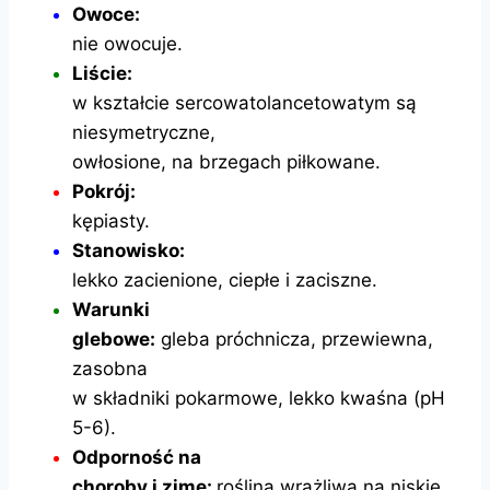
Owoce:
nie owocuje.
Liście:
w kształcie sercowatolancetowatym są
niesymetryczne,
owłosione, na brzegach piłkowane.
Pokrój:
kępiasty.
Stanowisko:
lekko zacienione, ciepłe i zaciszne.
Warunki
glebowe:
gleba próchnicza, przewiewna,
zasobna
w składniki pokarmowe, lekko kwaśna (pH
5-6).
Odporność na
choroby i zimę:
roślina wrażliwa na niskie