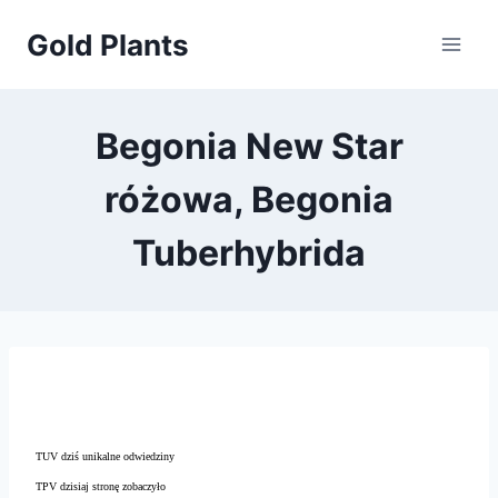
Przejdź
Gold Plants
do
treści
Begonia New Star
różowa, Begonia
Tuberhybrida
TUV dziś unikalne odwiedziny
TPV dzisiaj stronę zobaczyło