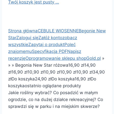
Twój koszyk jest pusty …
Strona główna
CEBULE WIOSENNE
Begonie New
Star
Zaloguj się
Załóż konto
zobacz
wszystkie
Zapytaj o produkt
Poleć
znajomemu
Specyfikacja PDF
Napisz
recenzję
Oprogramowanie sklepu shopGold.pl
»
»
»
Begonia New Star różowa
16,90 zł
14,90
zł
16,90 zł
10,90 zł
10,90 zł
10,90 zł
10,90 zł
34,90
zł
Do koszyka
24,90 zł
Do koszyka
16,90 zł
Do
koszyka
ostatnio oglądane produkty
Jakie rośliny wybrać? Co posadzić w małym
ogrodzie, co na dużej działce rekreacyjnej? Co
sprawdzi się w parku i na miejskim skwerze?