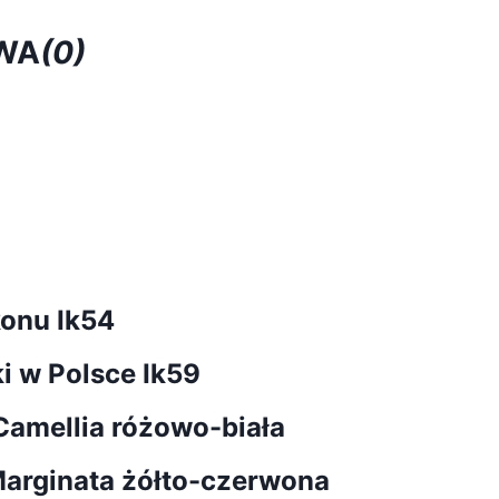
WA
(0)
konu Ik54
ki w Polsce Ik59
Camellia różowo-biała
arginata żółto-czerwona