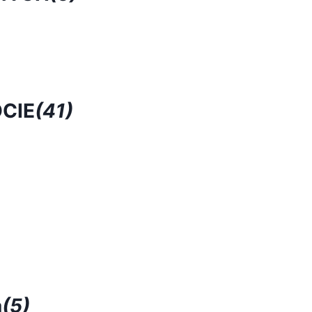
CIE
(41)
a
(5)