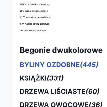
TUV dziś unikalne odwiedziny
TPV dzisiaj stronę zobaczyło
YUV wczoraj unikalne odwiedz.
YPV wczoraj stronę zobaczyło
users online-teraz na stronie
Begonie dwukolorowe
BYLINY OZDOBNE
(445)
KSIĄŻKI
(331)
DRZEWA LIŚCIASTE
(60)
DRZEWA OWOCOWE
(36)