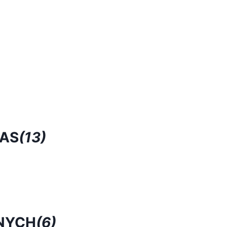
RAS
(13)
NYCH
(6)