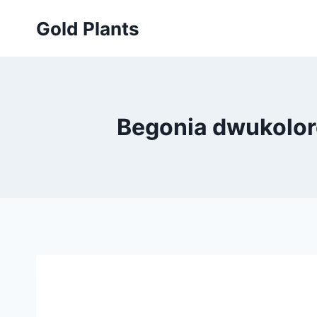
Przejdź
Gold Plants
do
treści
Begonia dwukoloro