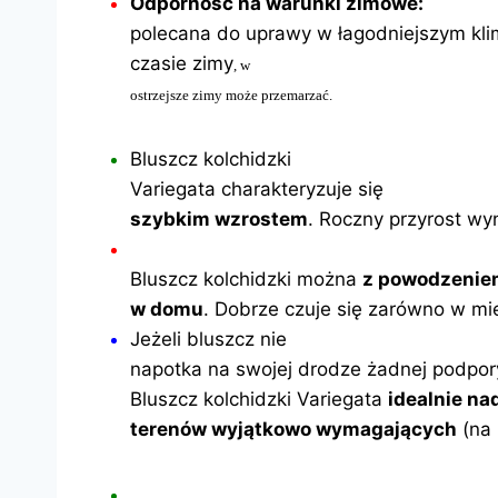
Odporność na warunki zimowe:
polecana do uprawy w łagodniejszym kli
czasie zimy
, w
ostrzejsze zimy może przemarzać.
Bluszcz kolchidzki
Variegata charakteryzuje się
szybkim wzrostem
. Roczny przyrost wy
Bluszcz kolchidzki można
z powodzenie
w domu
. Dobrze czuje się zarówno w mie
Jeżeli bluszcz nie
napotka na swojej drodze żadnej podpor
Bluszcz kolchidzki Variegata
idealnie nad
terenów wyjątkowo wymagających
(na 