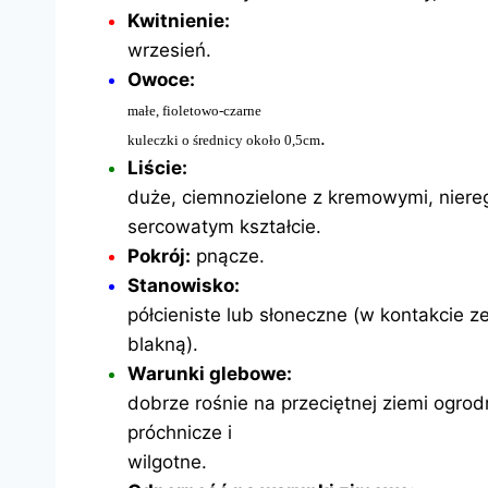
Kwitnienie:
wrzesień.
Owoce:
małe, fioletowo-czarne
.
kuleczki o średnicy około 0,5cm
Liście:
duże, ciemnozielone z kremowymi, niere
sercowatym kształcie.
Pokrój:
pnącze.
Stanowisko:
półcieniste lub słoneczne (w kontakcie ze
blakną).
Warunki glebowe:
dobrze rośnie na przeciętnej ziemi ogrodn
próchnicze i
wilgotne.