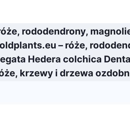
róże, rododendrony, magnoli
ldplants.eu – róże, rododend
iegata Hedera colchica Dentat
óże, krzewy i drzewa ozdob