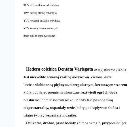
TUV dziś unikalne odwiedziny
TPV dzisiaj stronę zobaczyło
YUV wczoraj unikalne odwiedz.
YPV wczoraj stronę zobaczyło
users online-teraz na stronie
Hedera colchica Dentata Variegata
to wyjątkowo piękna
Jest
niezwykle cenioną rośliną okrywową
. Zielone, duże
liście ozdobione są
pięknym, nieregularnym, kremowym wzorem
który odbijając promienie słoneczne
rozświetli ogród i doda
blasku
roślinom rosnącym wokół. Każdy liść posiada swój
niepowtarzalny, wspaniały wzór
, który pod wpływem słońca i
wiatru tworzy
wspaniałą mozaikę
.
Delikatne, drobne, jasne kwiaty
zbite w okrągłe, przypominające