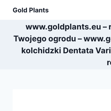
Przejdź
Gold Plants
do
treści
www.goldplants.eu – 
Twojego ogrodu – www.go
kolchidzki Dentata Var
r