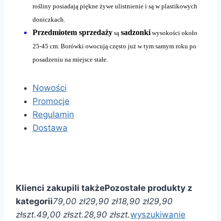
rośliny posiadają piękne żywe ulistnienie i są w plastikowych
doniczkach.
Przedmiotem sprzedaży
sadzonki
są
wysokości około
25-45 cm. Borówki owocują często już w tym samym roku po
posadzeniu na miejsce stałe.
Nowości
Promocje
Regulamin
Dostawa
Klienci zakupili także
Pozostałe produkty z
kategorii
79,00 zł
29,90 zł
18,90 zł
29,90
zł
szt.
49,00 zł
szt.
28,90 zł
szt.
wyszukiwanie