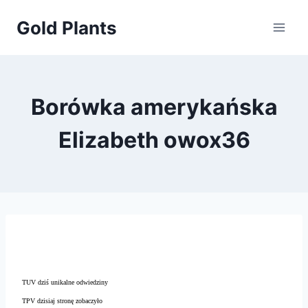
Przejdź
Gold Plants
do
treści
Borówka amerykańska
Elizabeth owox36
TUV dziś unikalne odwiedziny
TPV dzisiaj stronę zobaczyło