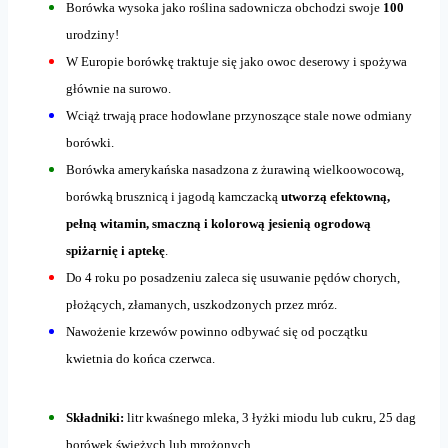
Borówka wysoka jako roślina sadownicza obchodzi swoje
100
urodziny!
W Europie borówkę traktuje się jako owoc deserowy i spożywa
głównie na surowo.
Wciąż trwają prace hodowlane przynoszące stale nowe odmiany
borówki.
Borówka amerykańska nasadzona z żurawiną wielkoowocową,
borówką brusznicą i jagodą kamczacką
utworzą efektowną,
pełną witamin, smaczną i kolorową jesienią ogrodową
spiżarnię i aptekę
.
Do 4 roku po posadzeniu zaleca się usuwanie pędów chorych,
płożących, złamanych, uszkodzonych przez mróz.
Nawożenie krzewów powinno odbywać się od początku
kwietnia do końca czerwca.
Składniki:
litr kwaśnego mleka, 3 łyżki miodu lub cukru, 25 dag
borówek świeżych lub mrożonych.