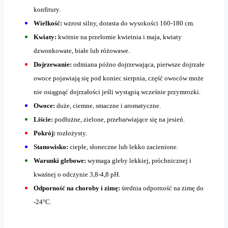
konfitury.
Wielkość:
wzrost silny, dorasta do wysokości 160-180 cm.
Kwiaty:
kwitnie na przełomie kwietnia i maja, kwiaty
dzwonkowate, białe lub różowawe.
Dojrzewanie:
odmiana późno dojrzewająca, pierwsze dojrzałe
owoce pojawiają się pod koniec sierpnia, część owoców może
nie osiągnąć dojrzałości jeśli wystąpią wcześnie przymrozki.
Owoce:
duże, ciemne, smaczne i aromatyczne.
Liście:
podłużne, zielone, przebarwiające się na jesień.
Pokrój:
rozłożysty.
Stanowisko:
ciepłe, słoneczne lub lekko zacienione.
Warunki glebowe:
wymaga gleby lekkiej, próchnicznej i
kwaśnej o odczynie 3,8-4,8 pH.
Odporność na choroby i zimę:
średnia odporność na zimę do
-24°C.