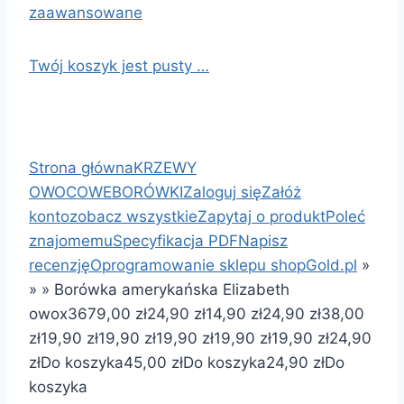
zaawansowane
Twój koszyk jest pusty …
Strona główna
KRZEWY
OWOCOWE
BORÓWKI
Zaloguj się
Załóż
konto
zobacz wszystkie
Zapytaj o produkt
Poleć
znajomemu
Specyfikacja PDF
Napisz
recenzję
Oprogramowanie sklepu shopGold.pl
»
»
»
Borówka amerykańska Elizabeth
owox36
79,00 zł
24,90 zł
14,90 zł
24,90 zł
38,00
zł
19,90 zł
19,90 zł
19,90 zł
19,90 zł
19,90 zł
24,90
zł
Do koszyka
45,00 zł
Do koszyka
24,90 zł
Do
koszyka