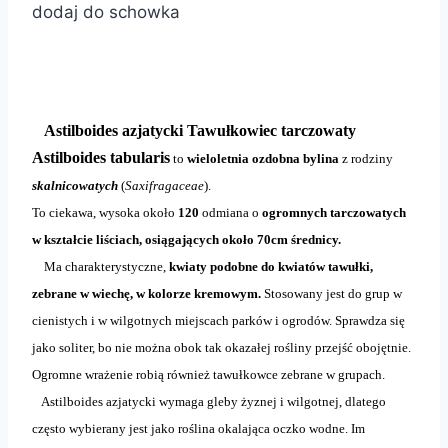
dodaj do schowka
Astilboides azjatycki Tawułkowiec tarczowaty
Astilboides tabularis
to
wieloletnia ozdobna bylina
z rodziny
skalnicowatych
(
Saxifragaceae
).
To ciekawa, wysoka około
120
odmiana o
ogromnych tarczowatych
w kształcie liściach, osiągających około 70cm średnicy.
Ma charakterystyczne,
kwiaty podobne do kwiatów tawułki,
zebrane w wiechę, w kolorze kremowym.
Stosowany jest do grup w
cienistych i w wilgotnych miejscach parków i ogrodów. Sprawdza się
jako soliter, bo nie można obok tak okazałej rośliny przejść obojętnie.
Ogromne wrażenie robią również tawułkowce zebrane w grupach.
Astilboides azjatycki wymaga gleby żyznej i wilgotnej, dlatego
często wybierany jest jako roślina okalająca oczko wodne. Im