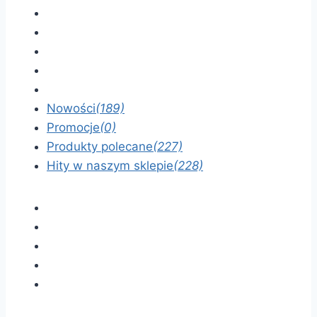
Nowości
(189)
Promocje
(0)
Produkty polecane
(227)
Hity w naszym sklepie
(228)