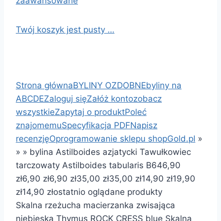
zaawansowane
Twój koszyk jest pusty …
Strona główna
BYLINY OZDOBNE
byliny na
ABCDE
Zaloguj się
Załóż konto
zobacz
wszystkie
Zapytaj o produkt
Poleć
znajomemu
Specyfikacja PDF
Napisz
recenzję
Oprogramowanie sklepu shopGold.pl
»
»
»
bylina Astilboides azjatycki Tawułkowiec
tarczowaty Astilboides tabularis B64
6,90
zł
6,90 zł
6,90 zł
35,00 zł
35,00 zł
14,90 zł
19,90
zł
14,90 zł
ostatnio oglądane produkty
Skalna rzeżucha macierzanka zwisająca
niebieska Thymus ROCK CRESS blue Skalna