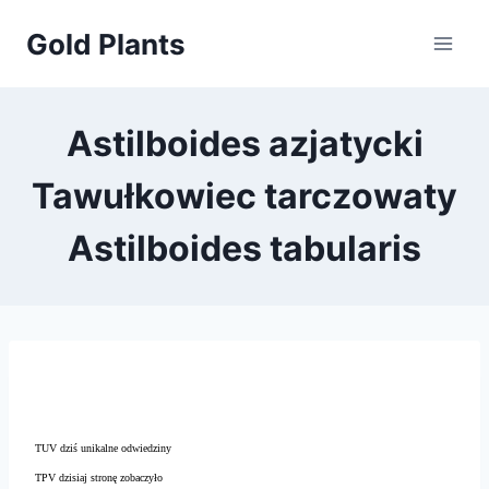
Przejdź
Gold Plants
do
treści
Astilboides azjatycki
Tawułkowiec tarczowaty
Astilboides tabularis
TUV dziś unikalne odwiedziny
TPV dzisiaj stronę zobaczyło