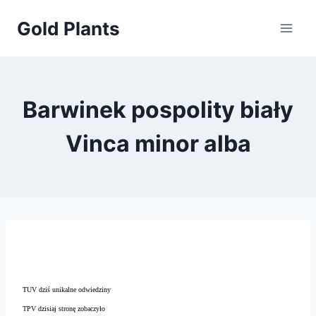
Przejdź
Gold Plants
do
treści
Barwinek pospolity biały
Vinca minor alba
TUV dziś unikalne odwiedziny
TPV dzisiaj stronę zobaczyło