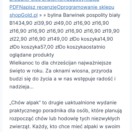
PDF
Napisz recenzję
Oprogramowanie sklepu
shopGold.pl
»
»
bylina Barwinek pospolity biały
B14
34,90 zł
39,90 zł
49,00 zł
16,90 zł
16,90
zł
16,90 zł
16,90 zł
16,90 zł
16,90 zł
16,90 zł
19,90
zł
22,90 zł
16,90 zł
149,00 zł
Do koszyka
14,90
zł
Do koszyka
57,00 zł
Do koszyka
ostatnio
oglądane produkty
Wielkanoc to dla chrześcijan najważniejsze
święto w roku. Za oknami wiosna, przyroda
budzi się do życia a w nas wstępuje radość i
nadzieja…
​„Chów alpak” to drugie uaktualnione wydanie
praktycznego poradnika dla osób, które planują
rozpocząć chów lub hodowlę tych niezwykłych
zwierząt. Każdy, kto chce mieć alpaki w swoim