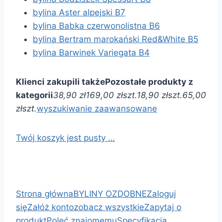
bylina Aster alpejski B7
bylina Babka czerwonolistna B6
bylina Bertram marokański Red&White B5
bylina Barwinek Variegata B4
Klienci zakupili także
Pozostałe produkty z
kategorii
38,90 zł
169,00 zł
szt.
18,90 zł
szt.
65,00
zł
szt.
wyszukiwanie zaawansowane
Twój koszyk jest pusty …
Strona główna
BYLINY OZDOBNE
Zaloguj
się
Załóż konto
zobacz wszystkie
Zapytaj o
produkt
Poleć znajomemu
Specyfikacja