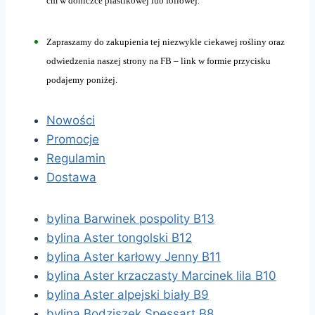
cm w doniczce plastikowej lub foliowej.
Zapraszamy do zakupienia tej niezwykle ciekawej rośliny oraz
odwiedzenia naszej strony na FB – link w formie przycisku
podajemy poniżej.
Nowości
Promocje
Regulamin
Dostawa
bylina Barwinek pospolity B13
bylina Aster tongolski B12
bylina Aster karłowy Jenny B11
bylina Aster krzaczasty Marcinek lila B10
bylina Aster alpejski biały B9
bylina Bodziszek Spessart B8