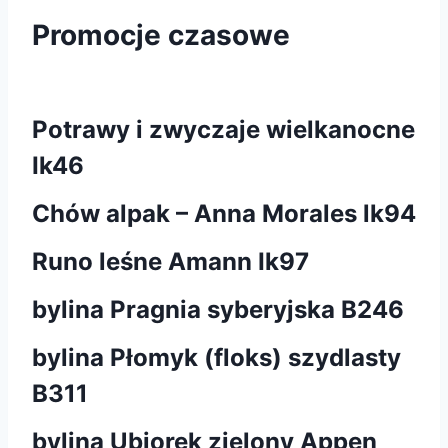
Promocje czasowe
Potrawy i zwyczaje wielkanocne
Ik46
Chów alpak – Anna Morales lk94
Runo leśne Amann Ik97
bylina Pragnia syberyjska B246
bylina Płomyk (floks) szydlasty
B311
bylina Ubiorek zielony Appen