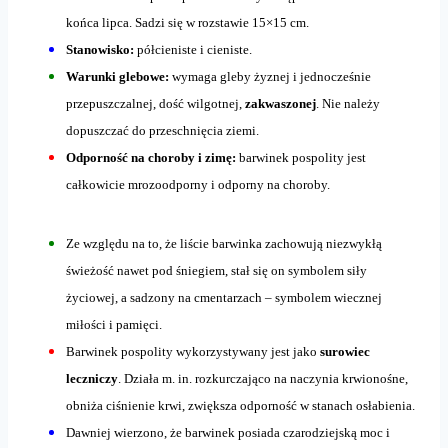
końca lipca. Sadzi się w rozstawie 15×15 cm.
Stanowisko:
półcieniste i cieniste.
Warunki glebowe:
wymaga gleby żyznej i jednocześnie
przepuszczalnej, dość wilgotnej,
zakwaszonej
. Nie należy
dopuszczać do przeschnięcia ziemi.
Odporność na choroby i zimę:
barwinek pospolity jest
całkowicie mrozoodporny i odporny na choroby.
Ze względu na to, że liście barwinka zachowują niezwykłą
świeżość nawet pod śniegiem, stał się on symbolem siły
życiowej, a sadzony na cmentarzach – symbolem wiecznej
miłości i pamięci.
Barwinek pospolity wykorzystywany jest jako
surowiec
leczniczy
. Działa m. in. rozkurczająco na naczynia krwionośne,
obniża ciśnienie krwi, zwiększa odporność w stanach osłabienia.
Dawniej wierzono, że barwinek posiada czarodziejską moc i