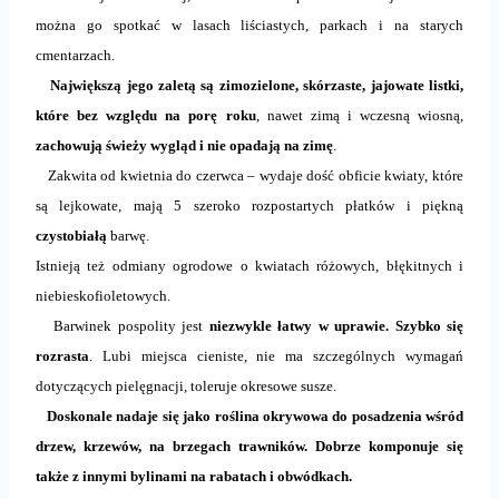
można go spotkać w lasach liściastych, parkach i na starych
cmentarzach.
Największą jego zaletą są zimozielone, skórzaste, jajowate listki,
które bez względu na porę roku
, nawet zimą i wczesną wiosną,
zachowują świeży wygląd i nie opadają na zimę
.
Zakwita od kwietnia do czerwca – wydaje dość obficie kwiaty, które
są lejkowate, mają 5 szeroko rozpostartych płatków i piękną
czystobiałą
barwę.
Istnieją też odmiany ogrodowe o kwiatach różowych, błękitnych i
niebieskofioletowych.
Barwinek pospolity jest
niezwykle łatwy w uprawie. Szybko się
rozrasta
. Lubi miejsca cieniste, nie ma szczególnych wymagań
dotyczących pielęgnacji, toleruje okresowe susze.
Doskonale nadaje się jako roślina okrywowa do posadzenia wśród
drzew, krzewów, na brzegach trawników. Dobrze komponuje się
także z innymi bylinami na rabatach i obwódkach.