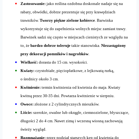
Zastosowanie:
jako roślina ozdobna doskonale nadaje się na
rabaty, obwódki, dobrze prezentuje się przy krawędziach
trawników.
Tworzy piękne zielone kobierce
. Barwinka
wykorzystuje się do zapełnienia wolnych miejsc zamiast trawy.
Barwinek sadzi się często w miejscach cienistych ze względu na
to, że
bardzo dobrze toleruje
takie stanowiska.
Niezastąpiony
przy dekoracji pomników i nagrobków
.
Wielkość:
dorasta do 15 cm. wysokości.
Kwiaty:
czystobiałe, pięciopłatkowe, z lejkowatą rurką,
o średnicy około 3 cm.
Kwitnienie:
termin kwitnienia od kwietnia do maja. Kwiaty
kwitną przez 30-35 dni. Powtarza kwitnienie w sierpniu.
Owoce:
złożone z 2 cylindrycznych mieszków.
Liście:
szerokie, owalne lub okrągłe, ciemnozielone, błyszczące,
długości 2 do 4 cm. Nawet zimą i wczesną wiosną zachowują
świeży wygląd.
Rozmnażanie:
przez podział starszych kęp od kwietnia do