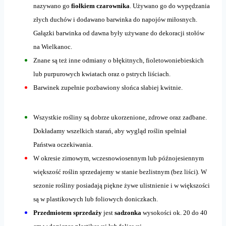
nazywano go
fiołkiem czarownika
. Używano go do wypędzania
złych duchów i dodawano barwinka do napojów miłosnych.
Gałązki barwinka od dawna były używane do dekoracji stołów
na Wielkanoc.
Znane są też inne odmiany o błękitnych, fioletowoniebieskich
lub purpurowych kwiatach oraz o pstrych liściach.
Barwinek zupełnie pozbawiony słońca słabiej kwitnie.
Wszystkie rośliny są dobrze ukorzenione, zdrowe oraz zadbane.
Dokładamy wszelkich starań, aby wygląd roślin spełniał
Państwa oczekiwania.
W okresie zimowym, wczesnowiosennym lub późnojesiennym
większość roślin sprzedajemy w stanie bezlistnym (bez liści). W
sezonie rośliny posiadają piękne żywe ulistnienie i w większości
są w plastikowych lub foliowych doniczkach.
Przedmiotem sprzedaży
jest
sadzonka
wysokości ok. 20 do 40