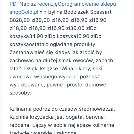
PDF
Napisz recenzję
Oprogramowanie sklepu
shopGold.pl
»
»
bylina Bodziszek Spessart
B8
28,90 zł
39,00 zł
16,90 zł
16,90 zł
16,90
zł
18,90 zł
16,90 zł
16,90 zł
39,00 zł
Do
koszyka
34,90 zł
Do koszyka
16,90 zł
Do
koszyka
ostatnio oglądane produkty
Zastanawiałeś się kiedyś jak zrobić by
zachować na dłużej smak owoców, zapach
lata? Dzięki książce ”Wina, likiery, soki
owocowe własnego wyrobu” poznasz
wypróbowane, pewne i proste, domowe
sposoby.
Kulinarna podróż do czasów średniowiecza.
Kuchnia krzyżacka jest bogata, barwna i
radosna. Łączy w sobie najlepsze kulinarne
tradycje rycerskie i zakonne,