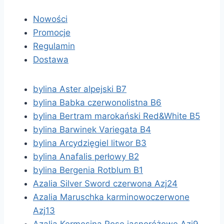
Nowości
Promocje
Regulamin
Dostawa
bylina Aster alpejski B7
bylina Babka czerwonolistna B6
bylina Bertram marokański Red&White B5
bylina Barwinek Variegata B4
bylina Arcydzięgiel litwor B3
bylina Anafalis perłowy B2
bylina Bergenia Rotblum B1
Azalia Silver Sword czerwona Azj24
Azalia Maruschka karminowoczerwone
Azj13
Azalia Kermesina Rose jasnoróżowe Azj9