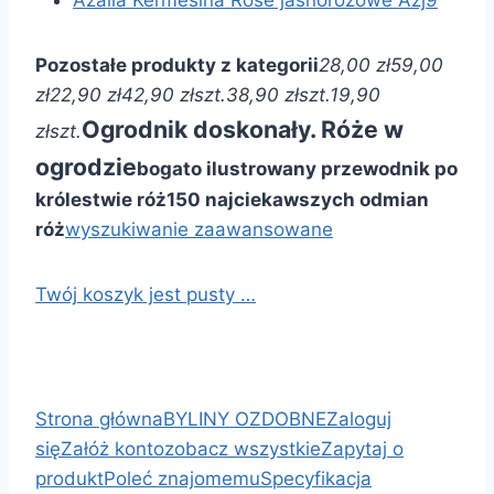
Pozostałe produkty z kategorii
28,00 zł
59,00
zł
22,90 zł
42,90 zł
szt.
38,90 zł
szt.
19,90
Ogrodnik doskonały. Róże w
zł
szt.
ogrodzie
bogato ilustrowany przewodnik po
królestwie róż
150 najciekawszych odmian
róż
wyszukiwanie zaawansowane
Twój koszyk jest pusty …
Strona główna
BYLINY OZDOBNE
Zaloguj
się
Załóż konto
zobacz wszystkie
Zapytaj o
produkt
Poleć znajomemu
Specyfikacja