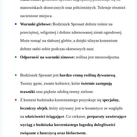
stanowiskach słonecznych oraz półcienistych. Toleruje również
zacienione miejsca.
Warunki glebowe:
Bodziszek Spessart dobrze rośnie na
przeciętnej, wilgotnej i dobrze zdrenowanej ziemi ogrodowej.
Może rosnąć na słabszej glebie, a dzięki silnym korzeniom
dobrze radzi sobie podczas okresowych susz.
Odporność na warunki zimowe:
roślina jest mrozoodporna.
Bodziszek Spessart jest
bardzo cenną rośliną dywanową
.
Tworzy gęste, zwarte kobierce, które
świetnie zastępują
trawniki
oraz pięknie zdobią tereny zielone.
Z korzeni bodziszka korzeniastego pozyskuje się
specjalny,
leczniczy olejek
, który używany jest w kosmetyce ze względu
na
właściwości ściągające
. Co ciekawe,
preparaty zawierające
wyciąg z bodziszka korzeniastego łagodzą dolegliwości
związane z łuszczycą oraz bielactwem
.