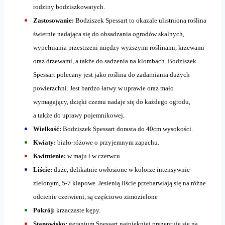
rodziny bodziszkowatych.
Zastosowanie:
Bodziszek Spessart to okazale ulistniona roślina
świetnie nadająca się do obsadzania ogrodów skalnych,
wypełniania przestrzeni między wyższymi roślinami, krzewami
oraz drzewami, a także do sadzenia na klombach. Bodziszek
Spessart polecany jest jako roślina do zadarniania dużych
powierzchni. Jest bardzo łatwy w uprawie oraz mało
wymagający, dzięki czemu nadaje się do każdego ogrodu,
a także do uprawy pojemnikowej.
Wielkość:
Bodziszek Spessart dorasta do 40cm wysokości.
Kwiaty:
biało-różowe o przyjemnym zapachu.
Kwitnienie:
w maju i w czerwcu.
Liście:
duże, delikatnie owłosione w kolorze intensywnie
zielonym, 5-7 klapowe. Jesienią liście przebarwiają się na różne
odcienie czerwieni, są częściowo zimozielone
Pokrój:
krzaczaste kępy.
Stanowisko:
geranium Spessart najpiękniej prezentuje się na