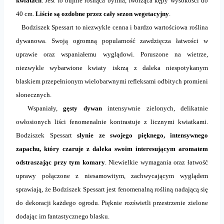
kwiatach
. Jest to bujnie rosnąca bylina, tworząca kępy wysokości do
40 cm.
Liście są ozdobne przez cały sezon wegetacyjny
.
Bodziszek Spessart to niezwykle cenna i bardzo wartościowa roślina
dywanowa. Swoją
ogromną popularność
zawdzięcza
łatwości w
uprawie oraz wspaniałemu wyglądowi
.
Poruszone na wietrze,
niezwykle wybarwione kwiaty iskrzą z daleka niespotykanym
blaskiem przepełnionym wielobarwnymi refleksami
odbitych promieni
słonecznych.
Wspaniały,
gęsty dywan
intensywnie zielonych, delikatnie
owłosionych liści
fenomenalnie kontrastuje
z licznymi kwiatkami.
Bodziszek Spessart
słynie ze swojego pięknego, intensywnego
zapachu, który czaruje z daleka swoim interesującym aromatem
odstraszając przy tym komary
. Niewielkie wymagania oraz łatwość
uprawy połączone z
niesamowitym, zachwycającym wyglądem
sprawiają, że Bodziszek Spessart jest
fenomenalną rośliną
nadającą się
do dekoracji każdego ogrodu
.
Pięknie rozświetli przestrzenie zielone
dodając im fantastycznego blasku
.