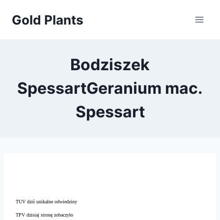
Przejdź
Gold Plants
do
treści
Bodziszek
SpessartGeranium mac.
Spessart
TUV dziś unikalne odwiedziny
TPV dzisiaj stronę zobaczyło