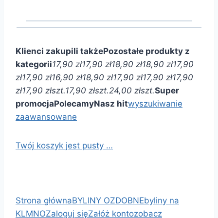
Klienci zakupili także
Pozostałe produkty z
kategorii
17,90 zł
17,90 zł
18,90 zł
18,90 zł
17,90
zł
17,90 zł
16,90 zł
18,90 zł
17,90 zł
17,90 zł
17,90
zł
17,90 zł
szt.
17,90 zł
szt.
24,00 zł
szt.
Super
promocja
Polecamy
Nasz hit
wyszukiwanie
zaawansowane
Twój koszyk jest pusty …
Strona główna
BYLINY OZDOBNE
byliny na
KLMNO
Zaloguj się
Załóż konto
zobacz