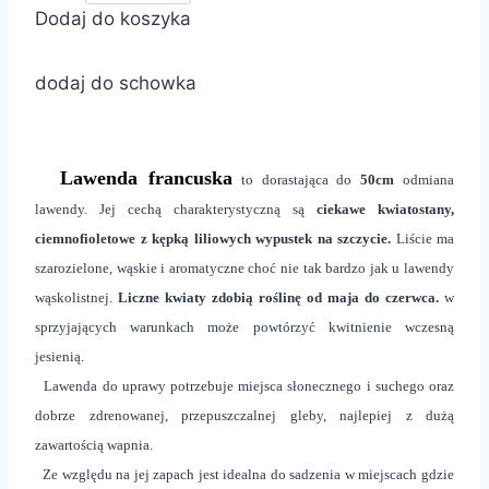
Dodaj do koszyka
dodaj do schowka
Lawenda francuska
to dorastająca do
50cm
odmiana
lawendy. Jej cechą charakterystyczną są
ciekawe kwiatostany,
ciemnofioletowe z kępką liliowych wypustek na szczycie.
Liście ma
szarozielone, wąskie i aromatyczne choć nie tak bardzo jak u lawendy
wąskolistnej.
Liczne kwiaty zdobią roślinę od maja do czerwca.
w
sprzyjających warunkach może powtórzyć kwitnienie wczesną
jesienią.
Lawenda do uprawy potrzebuje miejsca słonecznego i suchego
oraz
dobrze zdrenowanej, przepuszczalnej gleby, najlepiej z dużą
zawartością wapnia.
Ze względu na jej zapach jest idealna do sadzenia w miejscach gdzie