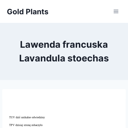
Przejdź
Gold Plants
do
treści
Lawenda francuska
Lavandula stoechas
TUV dziś unikalne odwiedziny
TPV dzisiaj stronę zobaczyło