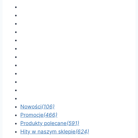
Nowości
(106)
Promocje
(466)
Produkty polecane
(591)
Hity w naszym sklepie
(624)