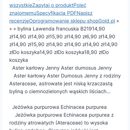
wszystkie
Zapytaj o produkt
Poleć
znajomemu
Specyfikacja PDF
Napisz
recenzję
Oprogramowanie sklepu shopGold.pl
»
»
»
bylina Lawenda francuska B219
14,90
zł
14,90 zł
14,90 zł
15,90 zł
14,90 zł
6,90 zł
14,90
zł
14,90 zł
15,90 zł
14,90 zł
14,90 zł
14,90 zł
14,90
zł
Do koszyka
14,90 zł
Do koszyka
18,90 zł
Do
koszyka
Aster karłowy Jenny Aster dumosus Jenny
Aster karłowy Aster Dumosus Jenny z rodziny
Asteraceae, astrowate jest niską krzaczastą
byliną o ciemnozielonych wąskich liściach…
Jeżówka purpurowa Echinacea purpurea
Jeżówka purpurowa Echinacea purpurea z
rodziny atrowatych (Ateraceae) to wysoka