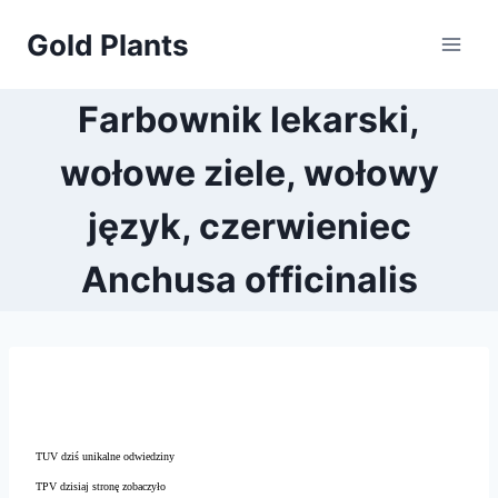
Przejdź
Gold Plants
do
treści
Farbownik lekarski,
wołowe ziele, wołowy
język, czerwieniec
Anchusa officinalis
TUV dziś unikalne odwiedziny
TPV dzisiaj stronę zobaczyło