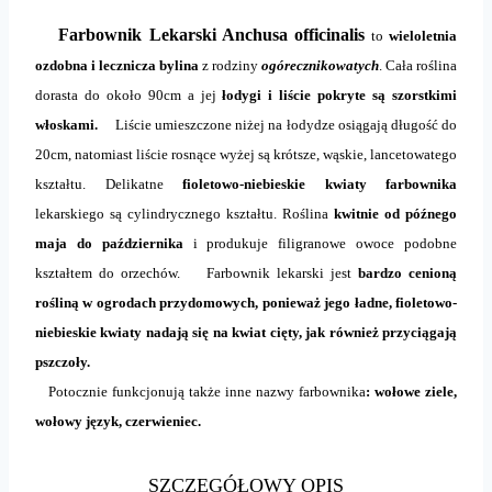
Farbownik Lekarski Anchusa officinalis
to
wieloletnia
ozdobna i lecznicza bylina
z rodziny
ogórecznikowatych
. Cała roślina
dorasta do około 90cm a jej
łodygi i liście pokryte są szorstkimi
włoskami.
Liście umieszczone niżej na łodydze osiągają długość do
20cm, natomiast liście rosnące wyżej są krótsze, wąskie, lancetowatego
kształtu. Delikatne
fioletowo-niebieskie kwiaty farbownika
lekarskiego są cylindrycznego kształtu. Roślina
kwitnie od późnego
maja do października
i produkuje filigranowe owoce podobne
kształtem do orzechów. Farbownik lekarski jest
bardzo cenioną
rośliną w ogrodach przydomowych, ponieważ jego ładne, fioletowo-
niebieskie kwiaty nadają się na kwiat cięty, jak również przyciągają
pszczoły.
Potocznie funkcjonują także inne nazwy farbownika
: wołowe ziele,
wołowy język, czerwieniec.
SZCZEGÓŁOWY OPIS