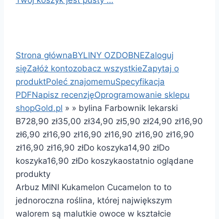
Strona główna
BYLINY OZDOBNE
Zaloguj
się
Załóż konto
zobacz wszystkie
Zapytaj o
produkt
Poleć znajomemu
Specyfikacja
PDF
Napisz recenzję
Oprogramowanie sklepu
shopGold.pl
»
»
bylina Farbownik lekarski
B72
8,90 zł
35,00 zł
34,90 zł
5,90 zł
24,90 zł
16,90
zł
6,90 zł
16,90 zł
16,90 zł
16,90 zł
16,90 zł
16,90
zł
16,90 zł
16,90 zł
Do koszyka
14,90 zł
Do
koszyka
16,90 zł
Do koszyka
ostatnio oglądane
produkty
Arbuz MINI Kukamelon Cucamelon to to
jednoroczna roślina, której największym
walorem są malutkie owoce w kształcie