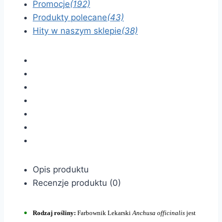
Promocje
(192)
Produkty polecane
(43)
Hity w naszym sklepie
(38)
Opis produktu
Recenzje produktu (0)
Rodzaj rośliny:
Farbownik Lekarski
Anchusa officinalis
jest