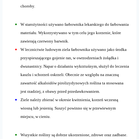
choroby.
W starożytności używano farbownika lekarskiego do farbowania
materiału. Wykorzystywano w tym celu jego korzenie, które
zawierają czerwony barwnik.
W lecznictwie ludowym ziela farbownika używano jako środka
przyspieszającego gojenie ran, w owrzodzeniach żołądka i
dwunastnicy. Napar o działaniu wykrztuśnym, służył do leczenia
kaszlu i schorzeń oskrzeli. Obecnie ze względu na znaczną
zawartość alkaloidów pirolizydynowych roślina ta stosowana
jest rzadziej, z obawy przed przedawkowaniem.
Ziele należy zbierać w okresie kwitnienia, korzeń wczesną
wiosną lub jesienią. Suszyć powinno się w przewiewnym
miejscu, w cieniu.
Wszystkie rośliny są dobrze ukorzenione, zdrowe oraz zadbane.