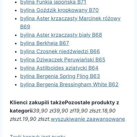
bylina Funkia japońska B71
bylina Goździk kropkowany B70
bylina Aster krzaczasty Marcinek różowy
B69
bylina Aster krzaczasty biały B68
bylina Berkheja B67
bylina Czosnek niedźwiedzi B66
bylina Dziwaczek Peruwiański B65
bylina Astilboides azjatycki B64
bylina Bergenia Spring Fling B63
bylina Bergenia Bressingham White B62
Klienci zakupili także
Pozostałe produkty z
kategorii
39,90 zł
39,90 zł
19,90 zł
szt.
18,90
zł
szt.
19,90 zł
szt.
wyszukiwanie zaawansowane
Twój koszyk jest pusty …