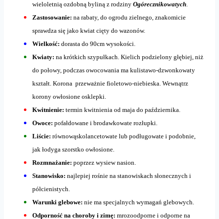
wieloletnią ozdobną byliną z rodziny
Ogórecznikowatych
.
Zastosowanie:
na rabaty, do ogrodu zielnego, znakomicie
sprawdza się jako kwiat cięty do wazonów.
Wielkość:
dorasta do 90cm wysokości.
Kwiaty:
na krótkich szypułkach. Kielich podzielony głębiej, niż
do połowy, podczas owocowania ma kulistawo-dzwonkowaty
kształt. Korona przeważnie fioletowo-niebieska. Wewnątrz
korony owłosione osklepki.
Kwitnienie:
termin kwitnienia od maja do października.
Owoce:
pofałdowane i brodawkowate rozłupki.
Liście:
równowąskolancetowate lub podługowate i podobnie,
jak łodyga szorstko owłosione.
Rozmnażanie:
poprzez wysiew nasion.
Stanowisko:
najlepiej rośnie na stanowiskach słonecznych i
półcienistych.
Warunki glebowe:
nie ma specjalnych wymagań glebowych.
Odporność na choroby i zimę:
mrozoodporne i odporne na