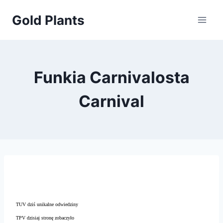
Przejdź
Gold Plants
do
treści
Funkia Carnivalosta
Carnival
TUV dziś unikalne odwiedziny
TPV dzisiaj stronę zobaczyło