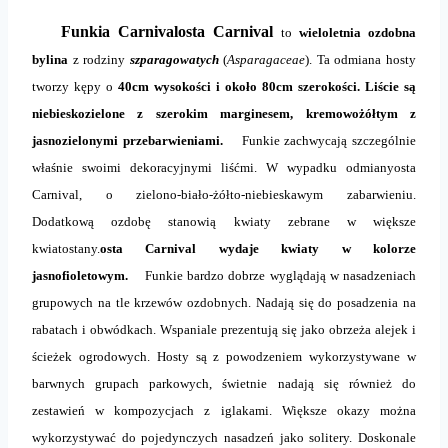
Funkia Carnivalosta Carnival
to
wieloletnia ozdobna
bylina
z rodziny
szparagowatych
(
Asparagaceae
). Ta odmiana hosty
tworzy kępy o
40cm wysokości i około 80cm szerokości. Liście są
niebieskozielone z szerokim marginesem, kremowożółtym z
jasnozielonymi przebarwieniami.
Funkie zachwycają szczególnie
właśnie swoimi dekoracyjnymi liśćmi. W wypadku odmianyosta
Carnival, o zielono-biało-żółto-niebieskawym zabarwieniu.
Dodatkową ozdobę stanowią kwiaty zebrane w większe
kwiatostany.
osta Carnival wydaje kwiaty w kolorze
jasnofioletowym.
Funkie bardzo dobrze wyglądają w nasadzeniach
grupowych na tle krzewów ozdobnych. Nadają się do posadzenia na
rabatach i obwódkach.
Wspaniale prezentują się jako obrzeża alejek i
ścieżek ogrodowych. Hosty są z powodzeniem wykorzystywane w
barwnych grupach parkowych, świetnie nadają się również do
zestawień w kompozycjach z iglakami. Większe okazy można
wykorzystywać do pojedynczych nasadzeń jako solitery. Doskonale