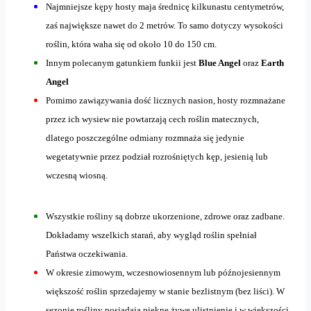
Najmniejsze kępy hosty maja średnicę kilkunastu centymetrów,
zaś największe nawet do 2 metrów. To samo dotyczy wysokości
roślin, która waha się od około 10 do 150 cm.
Innym polecanym gatunkiem funkii jest
Blue Angel
oraz
Earth
Angel
Pomimo zawiązywania dość licznych nasion, hosty rozmnażane
przez ich wysiew nie powtarzają cech roślin matecznych,
dlatego poszczególne odmiany rozmnaża się jedynie
wegetatywnie przez podział rozrośniętych kęp, jesienią lub
wczesną wiosną.
Wszystkie rośliny są dobrze ukorzenione, zdrowe oraz zadbane.
Dokładamy wszelkich starań, aby wygląd roślin spełniał
Państwa oczekiwania.
W okresie zimowym, wczesnowiosennym lub późnojesiennym
większość roślin sprzedajemy w stanie bezlistnym (bez liści). W
sezonie rośliny posiadają piękne żywe ulistnienie i w większości