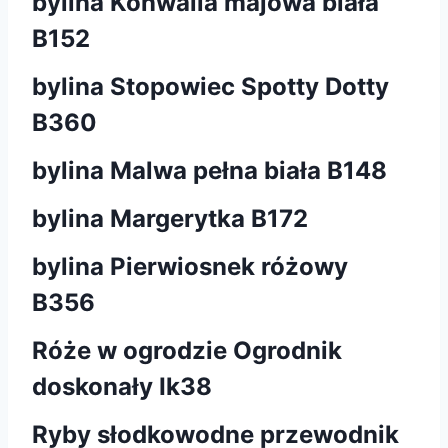
bylina Konwalia majowa biała
B152
bylina Stopowiec Spotty Dotty
B360
bylina Malwa pełna biała B148
bylina Margerytka B172
bylina Pierwiosnek różowy
B356
Róże w ogrodzie Ogrodnik
doskonały Ik38
Ryby słodkowodne przewodnik