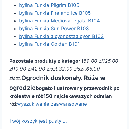
bylina Funkia Pilgrim B106
bylina Funkia Fire and Ice B105
bylina Funkia Mediovariegata B104
bylina Funkia Sun Power B103
bylina Funkia alcyonostaalcyon B102
bylina Funkia Golden B101
Pozostałe produkty z kategorii
69,00 zł
125,00
zł
19,90 zł
42,90 zł
szt.
32,90 zł
szt.
65,00
Ogrodnik doskonały. Róże w
zł
szt.
ogrodzie
bogato ilustrowany przewodnik po
królestwie róż
150 najciekawszych odmian
róż
wyszukiwanie zaawansowane
Twój koszyk jest pusty …