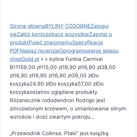
Strona główna
BYLINY OZDOBNE
Zaloguj
się
Załóż konto
zobacz wszystkie
Zapytaj o
produkt
Poleć znajomemu
Specyfikacja
PDF
Napisz recenzję
Oprogramowanie sklepu
shopGold.pl
»
»
bylina Funkia Carnival
B111
59,00 zł
115,00 zł
16,90 zł
16,90 zł
38,00
zł
16,90 zł
16,90 zł
16,90 zł
39,00 zł
Do
koszyka
24,90 zł
Do koszyka
57,00 zł
Do
koszyka
ostatnio oglądane produkty
Różanecznik rododendron Rodrigo jest
zimozielonym krzewem, o umiarkowanie silnym
wzroście i dość zwartym pokroju…
„Przewodnik Collinsa. Ptaki” jest książką