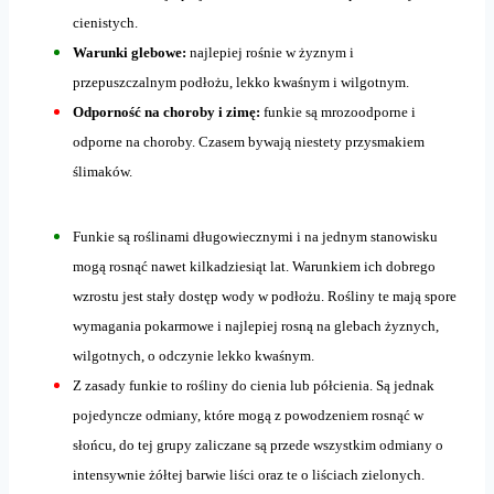
cienistych.
Warunki glebowe:
najlepiej rośnie w żyznym i
przepuszczalnym podłożu, lekko kwaśnym i wilgotnym.
Odporność na choroby i zimę:
funkie są mrozoodporne i
odporne na choroby. Czasem bywają niestety przysmakiem
ślimaków.
Funkie są roślinami długowiecznymi i na jednym stanowisku
mogą rosnąć nawet kilkadziesiąt lat. Warunkiem ich dobrego
wzrostu jest stały dostęp wody w podłożu. Rośliny te mają spore
wymagania pokarmowe i najlepiej rosną na glebach żyznych,
wilgotnych, o odczynie lekko kwaśnym.
Z zasady funkie to rośliny do cienia lub półcienia. Są jednak
pojedyncze odmiany, które mogą z powodzeniem rosnąć w
słońcu, do tej grupy zaliczane są przede wszystkim odmiany o
intensywnie żółtej barwie liści oraz te o liściach zielonych.