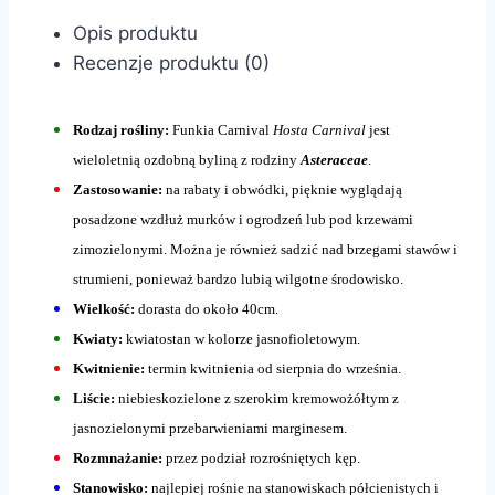
Opis produktu
Recenzje produktu (0)
Rodzaj rośliny:
Funkia Carnival
Hosta Carnival
jest
wieloletnią ozdobną byliną z rodziny
Asteraceae
.
Zastosowanie:
na rabaty i obwódki, pięknie wyglądają
posadzone wzdłuż murków i ogrodzeń lub pod krzewami
zimozielonymi. Można je również sadzić nad brzegami stawów i
strumieni, ponieważ bardzo lubią wilgotne środowisko.
Wielkość:
dorasta do około 40cm.
Kwiaty:
kwiatostan w kolorze jasnofioletowym.
Kwitnienie:
termin kwitnienia od sierpnia do września.
Liście:
niebieskozielone z szerokim kremowożółtym z
jasnozielonymi przebarwieniami marginesem.
Rozmnażanie:
przez podział rozrośniętych kęp.
Stanowisko:
najlepiej rośnie na stanowiskach półcienistych i