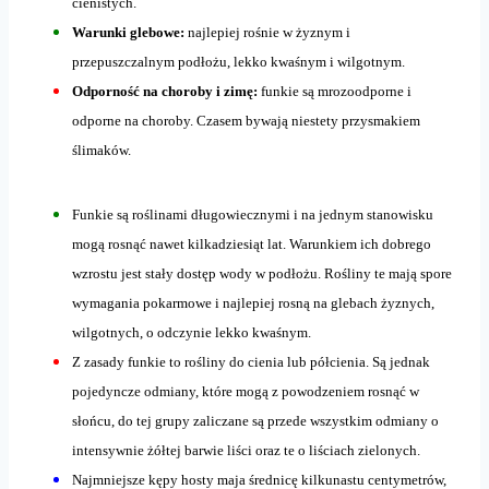
cienistych.
Warunki glebowe:
najlepiej rośnie w żyznym i
przepuszczalnym podłożu, lekko kwaśnym i wilgotnym.
Odporność na choroby i zimę:
funkie są mrozoodporne i
odporne na choroby. Czasem bywają niestety przysmakiem
ślimaków.
Funkie są roślinami długowiecznymi i na jednym stanowisku
mogą rosnąć nawet kilkadziesiąt lat. Warunkiem ich dobrego
wzrostu jest stały dostęp wody w podłożu. Rośliny te mają spore
wymagania pokarmowe i najlepiej rosną na glebach żyznych,
wilgotnych, o odczynie lekko kwaśnym.
Z zasady funkie to rośliny do cienia lub półcienia. Są jednak
pojedyncze odmiany, które mogą z powodzeniem rosnąć w
słońcu, do tej grupy zaliczane są przede wszystkim odmiany o
intensywnie żółtej barwie liści oraz te o liściach zielonych.
Najmniejsze kępy hosty maja średnicę kilkunastu centymetrów,