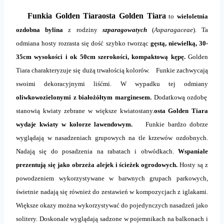
Funkia Golden Tiaraosta Golden Tiara
to
wieloletnia
ozdobna bylina
z rodziny
szparagowatych
(
Asparagaceae
). Ta
odmiana hosty rozrasta się dość szybko tworząc
gęstą, niewielką, 30-
35cm wysokości i ok 50cm szerokości, kompaktową kępę.
Golden
Tiara charakteryzuje się dużą trwałością kolorów. Funkie zachwycają
swoimi dekoracyjnymi liśćmi. W wypadku tej odmiany
oliwkowozielonymi z białożółtym marginesem.
Dodatkową ozdobę
stanowią kwiaty zebrane w większe kwiatostany.
osta Golden Tiara
wydaje kwiaty w kolorze lawendowym.
Funkie bardzo dobrze
wyglądają w nasadzeniach grupowych na tle krzewów ozdobnych.
Nadają się do posadzenia na rabatach i obwódkach.
Wspaniale
prezentują się jako obrzeża alejek i ścieżek ogrodowych.
Hosty są z
powodzeniem wykorzystywane w barwnych grupach parkowych,
świetnie nadają się również do zestawień w kompozycjach z iglakami.
Większe okazy można wykorzystywać do pojedynczych nasadzeń jako
solitery. Doskonale wyglądają sadzone w pojemnikach na balkonach i