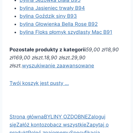
bylina Jasieniec trwały B94
bylina Goździk siny B93
bylina Głowienka Bella Rose B92
bylina Floks płomyk szydlasty Mac B91
Pozostałe produkty z kategorii
59,00 zł
18,90
zł
169,00 zł
szt.
18,90 zł
szt.
29,90
zł
szt.
wyszukiwanie zaawansowane
Twój koszyk jest pusty …
Strona główna
BYLINY OZDOBNE
Zaloguj
się
Załóż konto
zobacz wszystkie
Zapytaj o
produkt
Poleć znajomemu
Specyfikacja