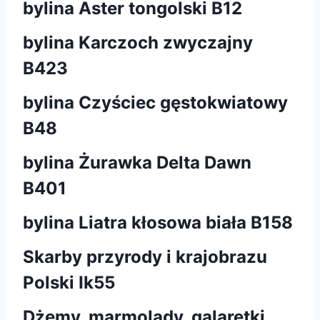
bylina Aster tongolski B12
bylina Karczoch zwyczajny
B423
bylina Czyściec gęstokwiatowy
B48
bylina Żurawka Delta Dawn
B401
bylina Liatra kłosowa biała B158
Skarby przyrody i krajobrazu
Polski Ik55
Dżemy, marmolady, galaretki