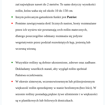
zaś największe nawet do 2 metrów. To samo dotyczy wysokości
roślin, która waha się od około 10 do 150 cm.
Innym polecanym gatunkiem funkii jest
Patriot
Pomimo zawiązywania dość licznych nasion, hosty rozmnażane
przez ich wysiew nie powtarzają cech roślin matecznych,
dlatego poszczególne odmiany rozmnaża się jedynie
wegetatywnie przez podział rozrośniętych kęp, jesienią lub
wczesną wiosną.
Wszystkie rośliny są dobrze ukorzenione, zdrowe oraz zadbane.
Dokładamy wszelkich starań, aby wygląd roślin spełniał
Państwa oczekiwania.
W okresie zimowym, wczesnowiosennym lub późnojesiennym
większość roślin sprzedajemy w stanie bezlistnym (bez liści). W
sezonie rośliny posiadają piękne żywe ulistnienie i w większości
są w plastikowych lub foliowych doniczkach.