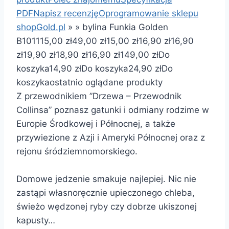
PDF
Napisz recenzję
Oprogramowanie sklepu
shopGold.pl
»
»
bylina Funkia Golden
B101
115,00 zł
49,00 zł
15,00 zł
16,90 zł
16,90
zł
19,90 zł
18,90 zł
16,90 zł
149,00 zł
Do
koszyka
14,90 zł
Do koszyka
24,90 zł
Do
koszyka
ostatnio oglądane produkty
Z przewodnikiem ”Drzewa – Przewodnik
Collinsa” poznasz gatunki i odmiany rodzime w
Europie Środkowej i Północnej, a także
przywiezione z Azji i Ameryki Północnej oraz z
rejonu śródziemnomorskiego.
Domowe jedzenie smakuje najlepiej. Nic nie
zastąpi własnoręcznie upieczonego chleba,
świeżo wędzonej ryby czy dobrze ukiszonej
kapusty…