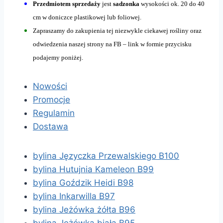
Przedmiotem sprzedaży
jest
sadzonka
wysokości ok. 20 do 40
cm w doniczce plastikowej lub foliowej.
Zapraszamy do zakupienia tej niezwykle ciekawej rośliny oraz
odwiedzenia naszej strony na FB – link w formie przycisku
podajemy poniżej.
Nowości
Promocje
Regulamin
Dostawa
bylina Języczka Przewalskiego B100
bylina Hutujnia Kameleon B99
bylina Goździk Heidi B98
bylina Inkarwilla B97
bylina Jeżówka żółta B96
bylina Jeżówka biała B95