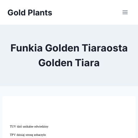
Przejdź
Gold Plants
do
treści
Funkia Golden Tiaraosta
Golden Tiara
TUV dziś unikalne odwiedziny
TPV dzisiaj stronę zobaczyło