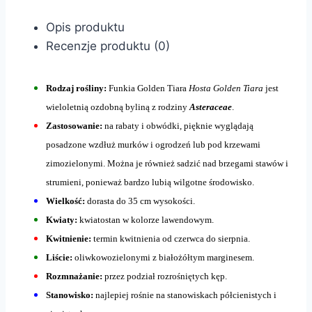
Opis produktu
Recenzje produktu (0)
Rodzaj rośliny:
Funkia Golden Tiara
Hosta Golden Tiara
jest
wieloletnią ozdobną byliną z rodziny
Asteraceae
.
Zastosowanie:
na rabaty i obwódki, pięknie wyglądają
posadzone wzdłuż murków i ogrodzeń lub pod krzewami
zimozielonymi. Można je również sadzić nad brzegami stawów i
strumieni, ponieważ bardzo lubią wilgotne środowisko.
Wielkość:
dorasta do 35 cm wysokości.
Kwiaty:
kwiatostan w kolorze lawendowym.
Kwitnienie:
termin kwitnienia od czerwca do sierpnia.
Liście:
oliwkowozielonymi z białożółtym marginesem.
Rozmnażanie:
przez podział rozrośniętych kęp.
Stanowisko:
najlepiej rośnie na stanowiskach półcienistych i