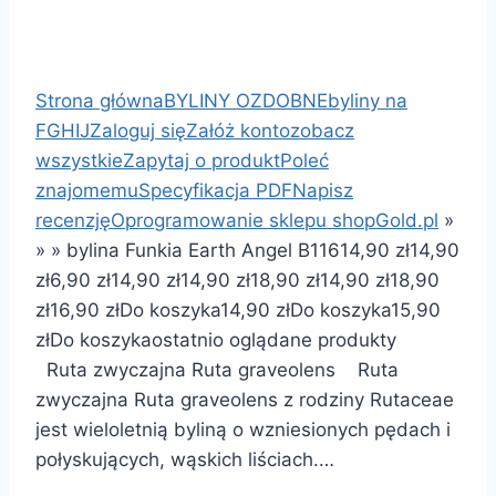
Strona główna
BYLINY OZDOBNE
byliny na
FGHIJ
Zaloguj się
Załóż konto
zobacz
wszystkie
Zapytaj o produkt
Poleć
znajomemu
Specyfikacja PDF
Napisz
recenzję
Oprogramowanie sklepu shopGold.pl
»
»
»
bylina Funkia Earth Angel B116
14,90 zł
14,90
zł
6,90 zł
14,90 zł
14,90 zł
18,90 zł
14,90 zł
18,90
zł
16,90 zł
Do koszyka
14,90 zł
Do koszyka
15,90
zł
Do koszyka
ostatnio oglądane produkty
Ruta zwyczajna Ruta graveolens Ruta
zwyczajna Ruta graveolens z rodziny Rutaceae
jest wieloletnią byliną o wzniesionych pędach i
połyskujących, wąskich liściach.…