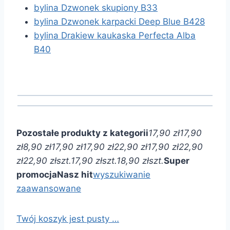
bylina Dzwonek skupiony B33
bylina Dzwonek karpacki Deep Blue B428
bylina Drakiew kaukaska Perfecta Alba
B40
Pozostałe produkty z kategorii
17,90 zł
17,90
zł
8,90 zł
17,90 zł
17,90 zł
22,90 zł
17,90 zł
22,90
zł
22,90 zł
szt.
17,90 zł
szt.
18,90 zł
szt.
Super
promocja
Nasz hit
wyszukiwanie
zaawansowane
Twój koszyk jest pusty …