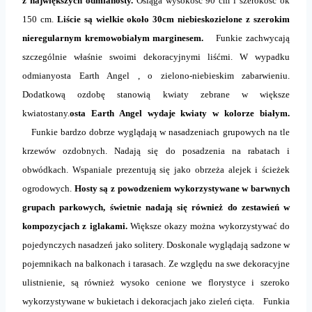
z największych odmianosty.
Osiąga wysokość 90 cm i szerokość ok
150 cm.
Liście są wielkie około 30cm niebieskozielone z szerokim
nieregularnym kremowobiałym marginesem.
Funkie zachwycają
szczególnie właśnie swoimi dekoracyjnymi liśćmi. W wypadku
odmianyosta Earth Angel , o zielono-niebieskim zabarwieniu.
Dodatkową ozdobę stanowią kwiaty zebrane w większe
kwiatostany.
osta Earth Angel wydaje kwiaty w kolorze białym.
Funkie bardzo dobrze wyglądają w nasadzeniach grupowych na tle
krzewów ozdobnych. Nadają się do posadzenia na rabatach i
obwódkach. Wspaniale prezentują się jako obrzeża alejek i ścieżek
ogrodowych.
Hosty są z powodzeniem wykorzystywane w barwnych
grupach parkowych, świetnie nadają się również do zestawień w
kompozycjach z iglakami.
Większe okazy można wykorzystywać do
pojedynczych nasadzeń jako solitery. Doskonale wyglądają sadzone w
pojemnikach na balkonach i tarasach. Ze względu na swe dekoracyjne
ulistnienie, są również wysoko cenione we florystyce i szeroko
wykorzystywane w bukietach i dekoracjach jako zieleń cięta. Funkia