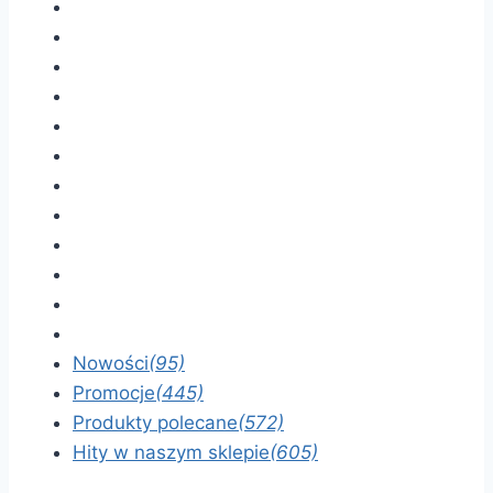
Nowości
(95)
Promocje
(445)
Produkty polecane
(572)
Hity w naszym sklepie
(605)