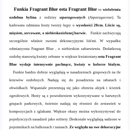
Funkia Fragrant Blue osta Fragrant Blue
to
wieloletnia
ozdobna bylina
z rodziny
szparagowatych
(
Asparagaceae
). Ta
karłowata odmiana hosty tworzy kępy o
wysokości 20cm. Liście są,
mięsiste, sercowate, o niebieskozielonej barwie.
Funkie zachwycają
szczególnie właśnie swoimi dekoracyjnymi liśćmi. W wypadku
odmianyosta Fragrant Blue , o niebieskim zabarwieniu. Dodatkową
ozdobę stanowią kwiaty zebrane w większe kwiatostany.
osta Fragrant
Blue wydaje intensywnie pachnące, kwiaty w kolorze białym.
Funkie bardzo dobrze wyglądają w nasadzeniach grupowych na tle
krzewów ozdobnych. Nadają się do posadzenia na rabatach i
obwódkach.
Wspaniale prezentują się jako obrzeża alejek i ścieżek
ogrodowych. Hosty są z powodzeniem wykorzystywane w barwnych
grupach parkowych, świetnie nadają się również do zestawień w
kompozycjach z iglakami. Większe okazy można wykorzystywać do
pojedynczych nasadzeń jako solitery. Doskonale wyglądają sadzone w
pojemnikach na balkonach i tarasach.
Ze względu na swe dekoracyjne