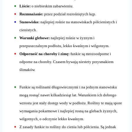
Liście:
o niebieskim zabarwieniu.
Rozmnażanie:
przez podział rozrośniętych kęp.
Stanowisko:
najlepiej rośnie na stanowiskach półcienistych i
cienistych.
Warunki glebowe:
najlepiej rośnie w żyznym i
przepuszczalnym podłożu, lekko kwaśnym i wilgotnym.
Odporność na choroby i zimę:
funkie są mrozoodporne i
odporne na choroby. Czasem bywają niestety przysmakiem
ślimaków.
Funkie są roślinami długowiecznymi i na jednym stanowisku
mogą rosnąć nawet kilkadziesiąt lat. Warunkiem ich dobrego
wzrostu jest stały dostęp wody w podłożu. Rośliny te mają spore
wymagania pokarmowe i najlepiej rosną na glebach żyznych,
wilgotnych, o odczynie lekko kwaśnym.
Z zasady funkie to rośliny do cienia lub półcienia. Są jednak