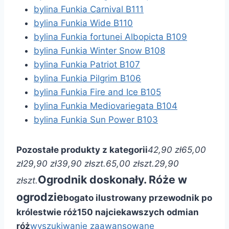
bylina Funkia Carnival B111
bylina Funkia Wide B110
bylina Funkia fortunei Albopicta B109
bylina Funkia Winter Snow B108
bylina Funkia Patriot B107
bylina Funkia Pilgrim B106
bylina Funkia Fire and Ice B105
bylina Funkia Mediovariegata B104
bylina Funkia Sun Power B103
Pozostałe produkty z kategorii
42,90 zł
65,00
zł
29,90 zł
39,90 zł
szt.
65,00 zł
szt.
29,90
Ogrodnik doskonały. Róże w
zł
szt.
ogrodzie
bogato ilustrowany przewodnik po
królestwie róż
150 najciekawszych odmian
róż
wyszukiwanie zaawansowane