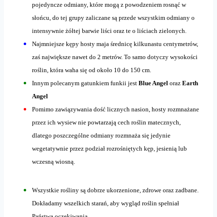
pojedyncze odmiany, które mogą z powodzeniem rosnąć w
słońcu, do tej grupy zaliczane są przede wszystkim odmiany o
intensywnie żółtej barwie liści oraz te o liściach zielonych.
Najmniejsze kępy hosty maja średnicę kilkunastu centymetrów,
zaś największe nawet do 2 metrów. To samo dotyczy wysokości
roślin, która waha się od około 10 do 150 cm.
Innym polecanym gatunkiem funkii jest
Blue Angel
oraz
Earth
Angel
Pomimo zawiązywania dość licznych nasion, hosty rozmnażane
przez ich wysiew nie powtarzają cech roślin matecznych,
dlatego poszczególne odmiany rozmnaża się jedynie
wegetatywnie przez podział rozrośniętych kęp, jesienią lub
wczesną wiosną.
Wszystkie rośliny są dobrze ukorzenione, zdrowe oraz zadbane.
Dokładamy wszelkich starań, aby wygląd roślin spełniał
Państwa oczekiwania.