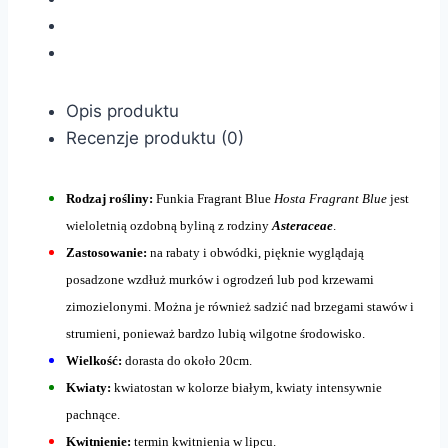
Opis produktu
Recenzje produktu (0)
Rodzaj rośliny:
Funkia Fragrant Blue
Hosta Fragrant Blue
jest
wieloletnią ozdobną byliną z rodziny
Asteraceae
.
Zastosowanie:
na rabaty i obwódki, pięknie wyglądają
posadzone wzdłuż murków i ogrodzeń lub pod krzewami
zimozielonymi. Można je również sadzić nad brzegami stawów i
strumieni, ponieważ bardzo lubią wilgotne środowisko.
Wielkość:
dorasta do około 20cm.
Kwiaty:
kwiatostan w kolorze białym, kwiaty intensywnie
pachnące.
Kwitnienie:
termin kwitnienia w lipcu.