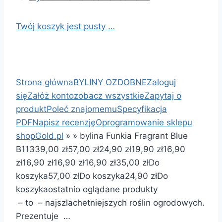
Twój koszyk jest pusty …
Strona główna
BYLINY OZDOBNE
Zaloguj
się
Załóż konto
zobacz wszystkie
Zapytaj o
produkt
Poleć znajomemu
Specyfikacja
PDF
Napisz recenzję
Oprogramowanie sklepu
shopGold.pl
»
»
bylina Funkia Fragrant Blue
B113
39,00 zł
57,00 zł
24,90 zł
19,90 zł
16,90
zł
16,90 zł
16,90 zł
16,90 zł
35,00 zł
Do
koszyka
57,00 zł
Do koszyka
24,90 zł
Do
koszyka
ostatnio oglądane produkty
– to – najszlachetniejszych roślin ogrodowych.
Prezentuje …