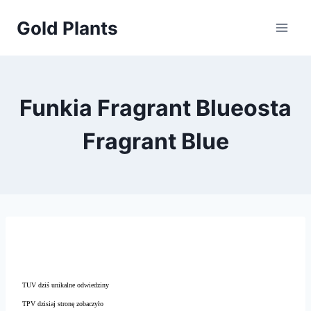
Przejdź
Gold Plants
do
treści
Funkia Fragrant Blueosta
Fragrant Blue
TUV dziś unikalne odwiedziny
TPV dzisiaj stronę zobaczyło