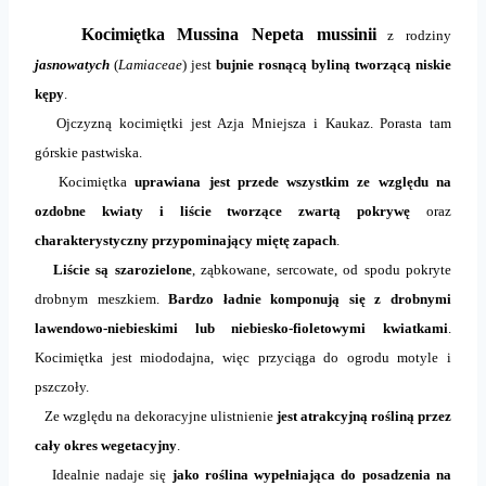
Kocimiętka Mussina Nepeta mussinii
z rodziny
jasnowatych
(
Lamiaceae
) jest
bujnie rosnącą byliną tworzącą niskie
kępy
.
Ojczyzną kocimiętki jest Azja Mniejsza i Kaukaz. Porasta tam
górskie pastwiska.
Kocimiętka
uprawiana jest przede wszystkim ze względu na
ozdobne kwiaty i liście tworzące zwartą pokrywę
oraz
charakterystyczny przypominający miętę zapach
.
Liście są szarozielone
, ząbkowane, sercowate, od spodu pokryte
drobnym meszkiem.
Bardzo ładnie komponują się z drobnymi
lawendowo-niebieskimi lub niebiesko-fioletowymi kwiatkami
.
Kocimiętka jest miododajna, więc przyciąga do ogrodu motyle i
pszczoły.
Ze względu na dekoracyjne ulistnienie
jest atrakcyjną rośliną przez
cały okres wegetacyjny
.
Idealnie nadaje się
jako roślina wypełniająca do posadzenia na