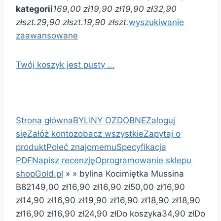
kategorii
169,00 zł
19,90 zł
19,90 zł
32,90
zł
szt.
29,90 zł
szt.
19,90 zł
szt.
wyszukiwanie
zaawansowane
Twój koszyk jest pusty …
Strona główna
BYLINY OZDOBNE
Zaloguj
się
Załóż konto
zobacz wszystkie
Zapytaj o
produkt
Poleć znajomemu
Specyfikacja
PDF
Napisz recenzję
Oprogramowanie sklepu
shopGold.pl
»
»
bylina Kocimiętka Mussina
B82
149,00 zł
16,90 zł
16,90 zł
50,00 zł
16,90
zł
14,90 zł
16,90 zł
19,90 zł
16,90 zł
18,90 zł
18,90
zł
16,90 zł
16,90 zł
24,90 zł
Do koszyka
34,90 zł
Do