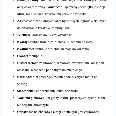
okrywową z rodziny
Lamiaceae
. Ojczyzną kocimiętki jest Azja
Mniejsza i Kaukaz. Porasta tam górskie pastwiska.
Zastosowanie:
do dużych rabat bylinowych, ogrodów skalnych,
do obsadzania krzaków lawendy i róż.
Wielkość:
dorasta do 30 cm. wysokości.
Kwiaty:
drobne fioletowo-niebieskie, zebrane w kłosy.
Kwitnienie:
termin kwitnienia od maja do września.
Owoce:
rozłupnia.
Liście:
szeroko ząbkowane, sercowate, szarozielone, od spodu
omszone. o zapachu podobnym do miętowego.
Rozmnażanie:
przez wysiew lub podział całych roślin na
wiosnę.
Stanowisko:
słoneczne lub lekko ocienione.
Warunki glebowe:
lubi gleby lekkie, piaszczyste, żyzne, suche
o odczynie obojętnym.
Odporność na choroby i zimę:
kocimiętka jest całkowicie