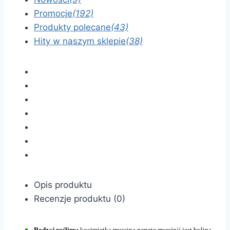
Promocje
(192)
Produkty polecane
(43)
Hity w naszym sklepie
(38)
Opis produktu
Recenzje produktu (0)
Rodzaj rośliny:
kocimiętka mussina
nepeta mussinii
jest byliną