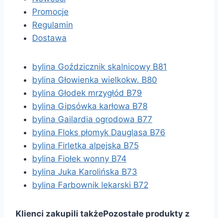
Promocje
Regulamin
Dostawa
bylina Goździcznik skalnicowy B81
bylina Głowienka wielkokw. B80
bylina Głodek mrzygłód B79
bylina Gipsówka karłowa B78
bylina Gailardia ogrodowa B77
bylina Floks płomyk Dauglasa B76
bylina Firletka alpejska B75
bylina Fiołek wonny B74
bylina Juka Karolińska B73
bylina Farbownik lekarski B72
Klienci zakupili także
Pozostałe produkty z