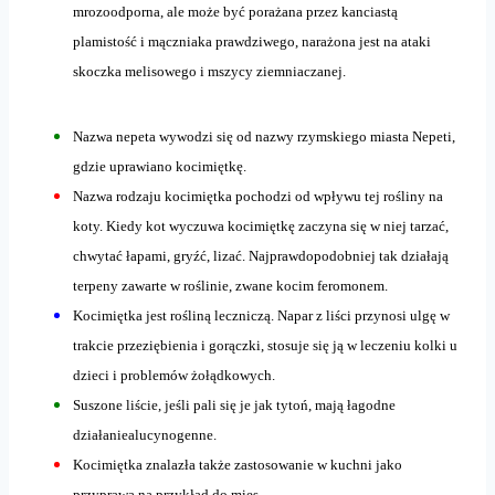
mrozoodporna, ale może być porażana przez kanciastą
plamistość i mączniaka prawdziwego, narażona jest na ataki
skoczka melisowego i mszycy ziemniaczanej.
Nazwa nepeta wywodzi się od nazwy rzymskiego miasta Nepeti,
gdzie uprawiano kocimiętkę.
Nazwa rodzaju kocimiętka pochodzi od wpływu tej rośliny na
koty. Kiedy kot wyczuwa kocimiętkę zaczyna się w niej tarzać,
chwytać łapami, gryźć, lizać. Najprawdopodobniej tak działają
terpeny zawarte w roślinie, zwane kocim feromonem.
Kocimiętka jest rośliną leczniczą. Napar z liści przynosi ulgę w
trakcie przeziębienia i gorączki, stosuje się ją w leczeniu kolki u
dzieci i problemów żołądkowych.
Suszone liście, jeśli pali się je jak tytoń, mają łagodne
działaniealucynogenne.
Kocimiętka znalazła także zastosowanie w kuchni jako
przyprawa na przykład do mięs.