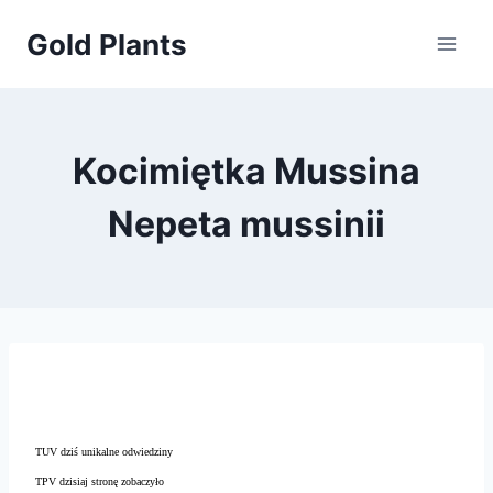
Przejdź
Gold Plants
do
treści
Kocimiętka Mussina
Nepeta mussinii
TUV dziś unikalne odwiedziny
TPV dzisiaj stronę zobaczyło