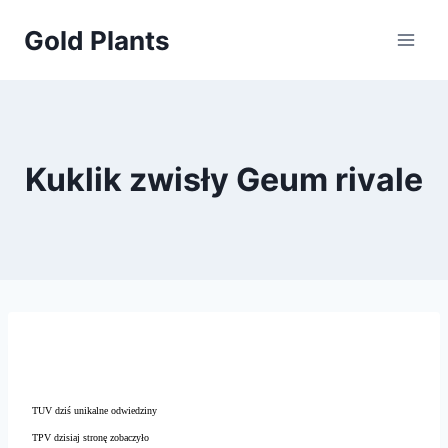
Przejdź
Gold Plants
do
treści
Kuklik zwisły Geum rivale
TUV dziś unikalne odwiedziny
TPV dzisiaj stronę zobaczyło