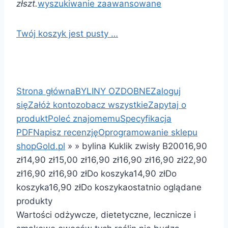
zł
szt.
wyszukiwanie zaawansowane
Twój koszyk jest pusty …
Strona główna
BYLINY OZDOBNE
Zaloguj
się
Załóż konto
zobacz wszystkie
Zapytaj o
produkt
Poleć znajomemu
Specyfikacja
PDF
Napisz recenzję
Oprogramowanie sklepu
shopGold.pl
»
»
bylina Kuklik zwisły B200
16,90
zł
14,90 zł
15,00 zł
16,90 zł
16,90 zł
16,90 zł
22,90
zł
16,90 zł
16,90 zł
Do koszyka
14,90 zł
Do
koszyka
16,90 zł
Do koszyka
ostatnio oglądane
produkty
Wartości odżywcze, dietetyczne, lecznicze i