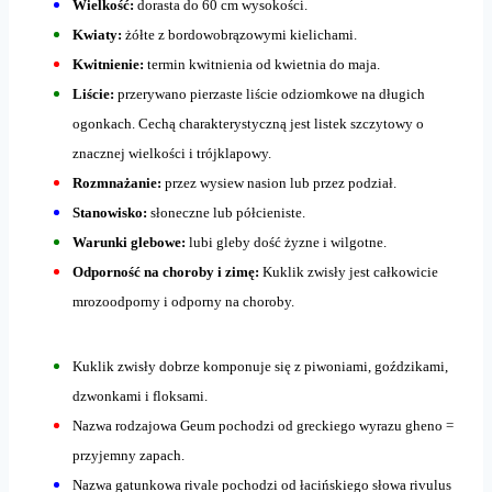
Wielkość:
dorasta do 60 cm wysokości.
Kwiaty:
żółte z bordowobrązowymi kielichami.
Kwitnienie:
termin kwitnienia od kwietnia do maja.
Liście:
przerywano pierzaste liście odziomkowe na długich
ogonkach. Cechą charakterystyczną jest listek szczytowy o
znacznej wielkości i trójklapowy.
Rozmnażanie:
przez wysiew nasion lub przez podział.
Stanowisko:
słoneczne lub półcieniste.
Warunki glebowe:
lubi gleby dość żyzne i wilgotne.
Odporność na choroby i zimę:
Kuklik zwisły jest całkowicie
mrozoodporny i odporny na choroby.
Kuklik zwisły dobrze komponuje się z piwoniami, goździkami,
dzwonkami i floksami.
Nazwa rodzajowa Geum pochodzi od greckiego wyrazu gheno =
przyjemny zapach.
Nazwa gatunkowa rivale pochodzi od łacińskiego słowa rivulus