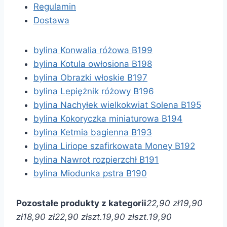
Regulamin
Dostawa
bylina Konwalia różowa B199
bylina Kotula owłosiona B198
bylina Obrazki włoskie B197
bylina Lepiężnik różowy B196
bylina Nachyłek wielkokwiat Solena B195
bylina Kokoryczka miniaturowa B194
bylina Ketmia bagienna B193
bylina Liriope szafirkowata Money B192
bylina Nawrot rozpierzchł B191
bylina Miodunka pstra B190
Pozostałe produkty z kategorii
22,90 zł
19,90
zł
18,90 zł
22,90 zł
szt.
19,90 zł
szt.
19,90