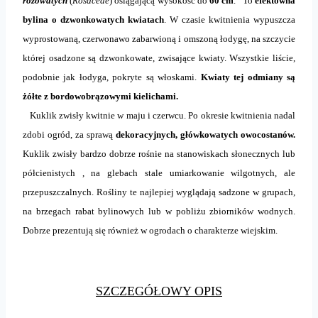
różowatych
(
Rosaceae
) osiągającą wysokość do
60 cm
. To
efektowna
bylina o dzwonkowatych kwiatach
. W czasie kwitnienia wypuszcza
wyprostowaną, czerwonawo zabarwioną i omszoną łodygę, na szczycie
której osadzone są dzwonkowate, zwisające kwiaty. Wszystkie liście,
podobnie jak łodyga, pokryte są włoskami.
Kwiaty tej odmiany są
żółte z bordowobrązowymi kielichami.
Kuklik zwisły kwitnie w maju i czerwcu. Po okresie kwitnienia nadal
zdobi ogród, za sprawą
dekoracyjnych, główkowatych owocostanów.
Kuklik zwisły bardzo dobrze rośnie na stanowiskach słonecznych lub
półcienistych , na glebach stale umiarkowanie wilgotnych, ale
przepuszczalnych. Rośliny te najlepiej wyglądają sadzone w grupach,
na brzegach rabat bylinowych lub w pobliżu zbiorników wodnych.
Dobrze prezentują się również w ogrodach o charakterze wiejskim.
SZCZEGÓŁOWY OPIS