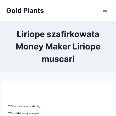
Przejdź
Gold Plants
do
treści
Liriope szafirkowata
Money Maker Liriope
muscari
TUV dziś unikalne odwiedziny
TPV dzisiaj stronę zobaczyło