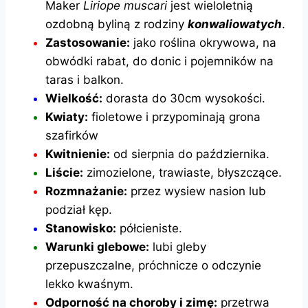
Maker
Liriope muscari
jest wieloletnią
ozdobną byliną z rodziny
konwaliowatych
.
Zastosowanie:
jako roślina okrywowa, na
obwódki rabat, do donic i pojemników na
taras i balkon.
Wielkość:
dorasta do 30cm wysokości.
Kwiaty:
fioletowe i przypominają grona
szafirków
Kwitnienie:
od sierpnia do października.
Liście:
zimozielone, trawiaste, błyszczące.
Rozmnażanie:
przez wysiew nasion lub
podział kęp.
Stanowisko:
półcieniste.
Warunki glebowe:
lubi gleby
przepuszczalne, próchnicze o odczynie
lekko kwaśnym.
Odporność na choroby i zimę:
przetrwa