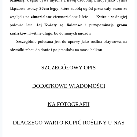
ozdobną.
Często bywa mylona z trawą ozdobną. Liriope jako bylina
kłączowa tworzy
30cm kępy
, które zdobią ogród przez cały sezon ze
względu na
zimozielone
ciemnozielone liście. Kwitnie w drugiej
połowie lata.
Jej Kwiaty są fioletowe i przypominają grona
szafirków
. Kwitnie długo, bo do samych mrozów
Szczególnie polecana jest do uprawy jako roślina okrywowa, na
obwódki rabat, do donic i pojemników na taras i balkon.
SZCZEGÓŁOWY OPIS
DODATKOWE WIADOMOŚCI
NA FOTOGRAFII
DLACZEGO WARTO KUPIĆ ROŚLINY U NAS