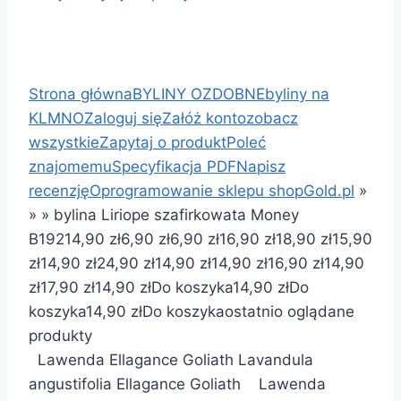
Strona główna
BYLINY OZDOBNE
byliny na
KLMNO
Zaloguj się
Załóż konto
zobacz
wszystkie
Zapytaj o produkt
Poleć
znajomemu
Specyfikacja PDF
Napisz
recenzję
Oprogramowanie sklepu shopGold.pl
»
»
»
bylina Liriope szafirkowata Money
B192
14,90 zł
6,90 zł
6,90 zł
16,90 zł
18,90 zł
15,90
zł
14,90 zł
24,90 zł
14,90 zł
14,90 zł
16,90 zł
14,90
zł
17,90 zł
14,90 zł
Do koszyka
14,90 zł
Do
koszyka
14,90 zł
Do koszyka
ostatnio oglądane
produkty
Lawenda Ellagance Goliath Lavandula
angustifolia Ellagance Goliath Lawenda