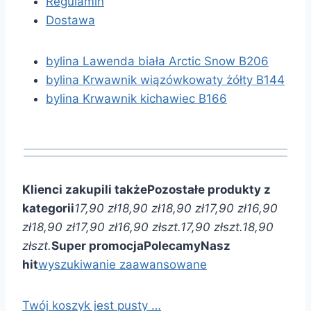
Regulamin
Dostawa
bylina Lawenda biała Arctic Snow B206
bylina Krwawnik wiązówkowaty żółty B144
bylina Krwawnik kichawiec B166
Klienci zakupili także
Pozostałe produkty z
kategorii
17,90 zł
18,90 zł
18,90 zł
17,90 zł
16,90
zł
18,90 zł
17,90 zł
16,90 zł
szt.
17,90 zł
szt.
18,90
zł
szt.
Super promocja
Polecamy
Nasz
hit
wyszukiwanie zaawansowane
Twój koszyk jest pusty …