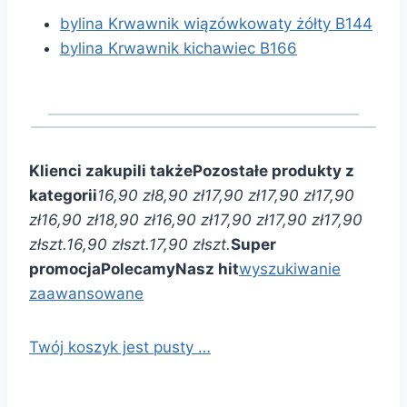
bylina Krwawnik wiązówkowaty żółty B144
bylina Krwawnik kichawiec B166
Klienci zakupili także
Pozostałe produkty z
kategorii
16,90 zł
8,90 zł
17,90 zł
17,90 zł
17,90
zł
16,90 zł
18,90 zł
16,90 zł
17,90 zł
17,90 zł
17,90
zł
szt.
16,90 zł
szt.
17,90 zł
szt.
Super
promocja
Polecamy
Nasz hit
wyszukiwanie
zaawansowane
Twój koszyk jest pusty …