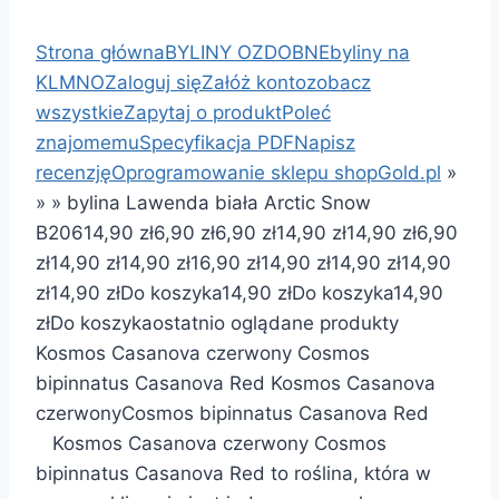
Strona główna
BYLINY OZDOBNE
byliny na
KLMNO
Zaloguj się
Załóż konto
zobacz
wszystkie
Zapytaj o produkt
Poleć
znajomemu
Specyfikacja PDF
Napisz
recenzję
Oprogramowanie sklepu shopGold.pl
»
»
»
bylina Lawenda biała Arctic Snow
B206
14,90 zł
6,90 zł
6,90 zł
14,90 zł
14,90 zł
6,90
zł
14,90 zł
14,90 zł
16,90 zł
14,90 zł
14,90 zł
14,90
zł
14,90 zł
Do koszyka
14,90 zł
Do koszyka
14,90
zł
Do koszyka
ostatnio oglądane produkty
Kosmos Casanova czerwony Cosmos
bipinnatus Casanova Red Kosmos Casanova
czerwonyCosmos bipinnatus Casanova Red
Kosmos Casanova czerwony Cosmos
bipinnatus Casanova Red to roślina, która w