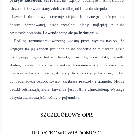
pokryte kutnerem, szarozielone
, wąskie, pachnące i zimozielone.
Liczne białe kwiatostany zdobią roślinę od lipca do sierpnia.
Lawenda do uprawy potrzebuje miejsca słonecznego i suchego
oraz
dobrze zdrenowanej, przepuszczalnej gleby, najlepiej z dużą
zawartością wapnia.
Lawendę ścina się po kwitnieniu.
Roślinę rozmnażamy wczesną wiosną przez wysiew nasion. Ze
względu na jej zapach jest idealna do sadzenia w miejscach gdzie
przebywają często ludzie. Rabaty, obwódki, żywopłoty, ogródki
skalne, tarasy i balkony. Świetnie komponuje się z różami. Jej
wysuszone kwiaty wykorzystuje się do kompozycji kwiatowych lub
do pachnących ozdób. Kwiaty zwabiają pszczoły i trzmiele. Młode
pączki odstraszają mole. Lawenda jest rośliną zimozieloną. Wymaga
okrycia zwłaszcza jeśli rośnie w pojemniku.
SZCZEGÓŁOWY OPIS
DODATKOWE WIADOMOŚCI