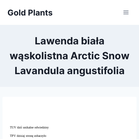
Przejdź
Gold Plants
do
treści
Lawenda biała
wąskolistna Arctic Snow
Lavandula angustifolia
TUV dziś unikalne odwiedziny
TPV dzisiaj stronę zobaczyło