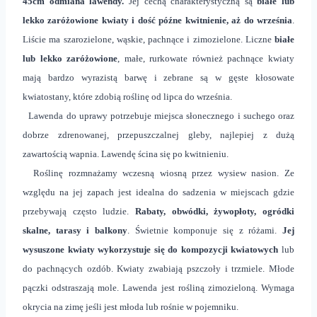
45cm odmiana lawendy.
Jej cechą charakterystyczną są
białe lub
lekko zaróżowione kwiaty i dość późne kwitnienie, aż do września
.
Liście ma szarozielone, wąskie, pachnące i zimozielone. Liczne
białe
lub lekko zaróżowione
, małe, rurkowate również pachnące kwiaty
mają bardzo wyrazistą barwę i zebrane są w gęste kłosowate
kwiatostany, które zdobią roślinę od lipca do września.
Lawenda do uprawy potrzebuje miejsca słonecznego i suchego
oraz
dobrze zdrenowanej, przepuszczalnej gleby, najlepiej z dużą
zawartością wapnia. Lawendę ścina się po kwitnieniu.
Roślinę rozmnażamy wczesną wiosną przez wysiew nasion. Ze
względu na jej zapach jest idealna do sadzenia w miejscach gdzie
przebywają często ludzie.
Rabaty, obwódki, żywopłoty, ogródki
skalne, tarasy i balkony
. Świetnie komponuje się z różami.
Jej
wysuszone kwiaty wykorzystuje się do kompozycji kwiatowych
lub
do pachnących ozdób. Kwiaty zwabiają pszczoły i trzmiele. Młode
pączki odstraszają mole. Lawenda jest rośliną zimozieloną. Wymaga
okrycia na zimę jeśli jest młoda lub rośnie w pojemniku.