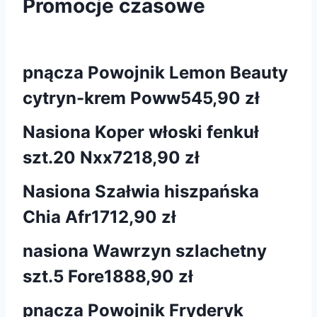
Promocje czasowe
pnącza Powojnik Lemon Beauty
cytryn-krem Poww5
45,90 zł
Nasiona Koper włoski fenkuł
szt.20 Nxx721
8,90 zł
Nasiona Szałwia hiszpańska
Chia Afr17
12,90 zł
nasiona Wawrzyn szlachetny
szt.5 Fore188
8,90 zł
pnącza Powojnik Fryderyk