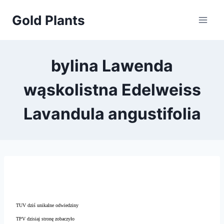
Przejdź
Gold Plants
do
treści
bylina Lawenda
wąskolistna Edelweiss
Lavandula angustifolia
TUV dziś unikalne odwiedziny
TPV dzisiaj stronę zobaczyło