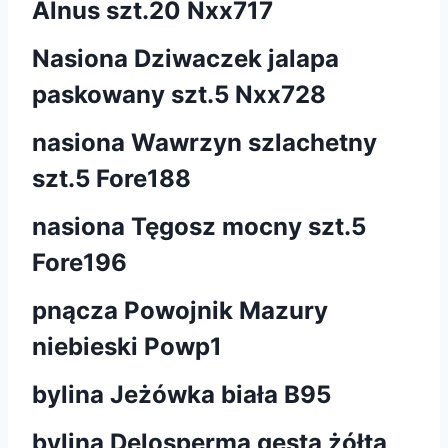
Alnus szt.20 Nxx717
Nasiona Dziwaczek jalapa
paskowany szt.5 Nxx728
nasiona Wawrzyn szlachetny
szt.5 Fore188
nasiona Tęgosz mocny szt.5
Fore196
pnącza Powojnik Mazury
niebieski Powp1
bylina Jeżówka biała B95
bylina Delosperma gęsta żółta