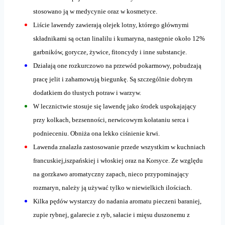
stosowano ją w medycynie oraz w kosmetyce.
Liście lawendy zawierają olejek lotny, którego głównymi
składnikami są octan linalilu i kumaryna, następnie około 12%
garbników, gorycze, żywice, fitoncydy i inne substancje.
Działają one rozkurczowo na przewód pokarmowy, pobudzają
pracę jelit i zahamowują biegunkę. Są szczególnie dobrym
dodatkiem do tłustych potraw i warzyw.
W lecznictwie stosuje się lawendę jako środek uspokajający
przy kolkach, bezsenności, nerwicowym kołataniu serca i
podnieceniu. Obniża ona lekko ciśnienie krwi.
Lawenda znalazła zastosowanie przede wszystkim w kuchniach
francuskiej,iszpańskiej i włoskiej oraz na Korsyce. Ze względu
na gorzkawo aromatyczny zapach, nieco przypominający
rozmaryn, należy ją używać tylko w niewielkich ilościach.
Kilka pędów wystarczy do nadania aromatu pieczeni baraniej,
zupie rybnej, galarecie z ryb, sałacie i mięsu duszonemu z