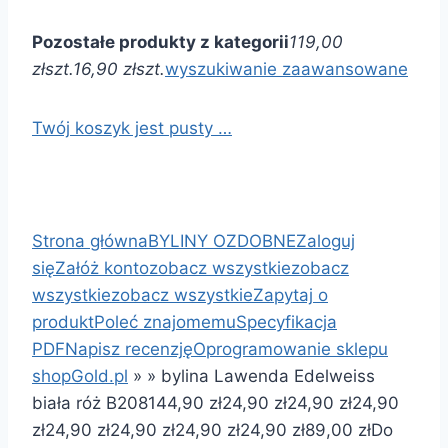
Pozostałe produkty z kategorii
119,00
zł
szt.
16,90 zł
szt.
wyszukiwanie zaawansowane
Twój koszyk jest pusty …
Strona główna
BYLINY OZDOBNE
Zaloguj
się
Załóż konto
zobacz wszystkie
zobacz
wszystkie
zobacz wszystkie
Zapytaj o
produkt
Poleć znajomemu
Specyfikacja
PDF
Napisz recenzję
Oprogramowanie sklepu
shopGold.pl
»
»
bylina Lawenda Edelweiss
biała róż B208
1
44,90 zł
24,90 zł
24,90 zł
24,90
zł
24,90 zł
24,90 zł
24,90 zł
24,90 zł
89,00 zł
Do