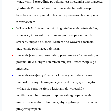
warzywami. Szczególnie popularna jest mieszanka przyprawowa
„herbes de Provence” złożona z lawendy, lebiodki,yzopu,
bazylii, cząbru i tymianku. Nie należy stosować lawendy razem
z rozmarynem.
W krajach śródziemnomorskich, gdzie lawenda rośnie dziko,
wrzuca się kilka gałązek do ognia podczas pieczenia lub
smażenia mięsa na ruszcie. Nabiera ono wówczas posmaku
przyjemnie pachnącego dymem.
Lawendę jako przyprawę należy przechowywać w szczelnym
pojemniku w suchym i ciemnym miejscu. Przechowuje się 6—9
miesięcy.
Lawendę stosuje się również w kosmetyce, zwłaszcza we
francuskim i angielskim przemyśle perfumeryjnym. Często
wkłada się suszone ziele z kwiatami do woreczków
muślinowych lub innego przepuszczalnego opakowania i
umieszcza w szafie z ubraniami, aby wypłoszyć mole i nadać
przyjemny zapach.