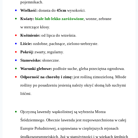
pojemnikach.
Wielkość:
dorasta do
45cm
wysokości.
Kwiaty:
białe lub lekko zaróżowione
, wonne, zebrane
w sterczące kłosy.
Kwitnienie:
od lipca do września.
Liście:
ozdobne, pachnące, zielono-srebrzyste.
Pokrój:
zwarty, regularny.
Stanowisko:
słoneczne.
Warunki glebowe:
podłoże suche, gleba przeciętna ogrodowa.
Odporność na choroby i zimę:
jest rośliną zimozieloną. Młode
rośliny po posadzeniu jesienią należy okryć słomą lub suchymi
liśćmi.
Ojczyzną lawendy wąskolistnej są wybrzeża Morza
Śródziemnego. Obecnie lawenda jest rozpowszechniona w całej
Europie Południowej, a uprawiana w cieplejszych rejonach
środkowoeuropejskich. Już w starożytności i w wiekach średnich