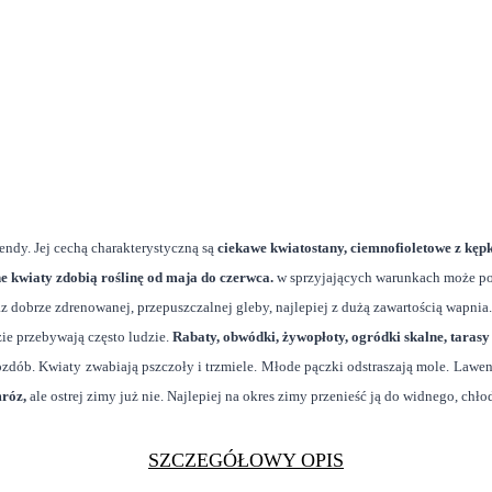
ndy. Jej cechą charakterystyczną są
ciekawe kwiatostany, ciemnofioletowe z kępk
e kwiaty zdobią roślinę od maja do czerwca.
w sprzyjających warunkach może pow
az dobrze zdrenowanej, przepuszczalnej gleby, najlepiej z dużą zawartością wapnia.
ie przebywają często ludzie.
Rabaty, obwódki, żywopłoty, ogródki skalne, tarasy
zdób. Kwiaty zwabiają pszczoły i trzmiele. Młode pączki odstraszają mole. Lawend
róz,
ale ostrej zimy już nie. Najlepiej na okres zimy przenieść ją do widnego, ch
SZCZEGÓŁOWY OPIS