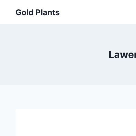
Przejdź
Gold Plants
do
treści
Lawen