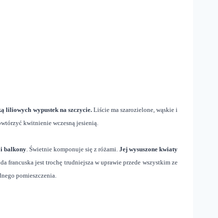
ą liliowych wypustek na szczycie.
Liście ma szarozielone, wąskie i
tórzyć kwitnienie wczesną jesienią.
 i balkony
. Świetnie komponuje się z różami.
Jej wysuszone kwiaty
a francuska jest trochę trudniejsza w uprawie przede wszystkim ze
łodnego pomieszczenia.