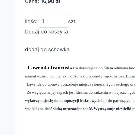
Cena:
16,90 zł
Ilość:
szt.
Dodaj do koszyka
dodaj do schowka
Lawenda francuska
to dorastająca do
50cm
odmiana lawe
aromatyczne choć nie tak bardzo jak u lawendy wąskolistnej.
Liczn
Lawenda do uprawy potrzebuje miejsca słonecznego i suchego
or
Ze względu na jej zapach jest idealna do sadzenia w miejscach gdz
wykorzystuje się do kompozycji kwiatowych
lub do pachnących o
względu na
dość słabą mrozoodporność. Wytrzymuje niewielki m