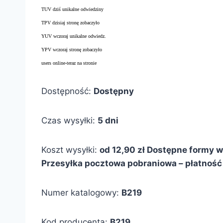
TUV dziś unikalne odwiedziny
TPV dzisiaj stronę zobaczyło
YUV wczoraj unikalne odwiedz.
YPV wczoraj stronę zobaczyło
users online-teraz na stronie
Dostępność:
Dostępny
Czas wysyłki:
5 dni
Koszt wysyłki:
od 12,90 zł
Dostępne formy wy
Przesyłka pocztowa pobraniowa – płatność 
Numer katalogowy:
B219
Kod producenta:
B219