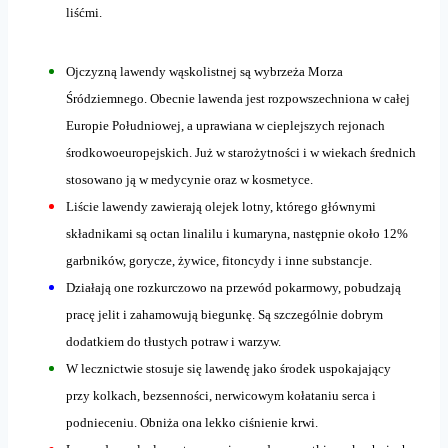
liśćmi.
Ojczyzną lawendy wąskolistnej są wybrzeża Morza
Śródziemnego. Obecnie lawenda jest rozpowszechniona w całej
Europie Południowej, a uprawiana w cieplejszych rejonach
środkowoeuropejskich. Już w starożytności i w wiekach średnich
stosowano ją w medycynie oraz w kosmetyce.
Liście lawendy zawierają olejek lotny, którego głównymi
składnikami są octan linalilu i kumaryna, następnie około 12%
garbników, gorycze, żywice, fitoncydy i inne substancje.
Działają one rozkurczowo na przewód pokarmowy, pobudzają
pracę jelit i zahamowują biegunkę. Są szczególnie dobrym
dodatkiem do tłustych potraw i warzyw.
W lecznictwie stosuje się lawendę jako środek uspokajający
przy kolkach, bezsenności, nerwicowym kołataniu serca i
podnieceniu. Obniża ona lekko ciśnienie krwi.