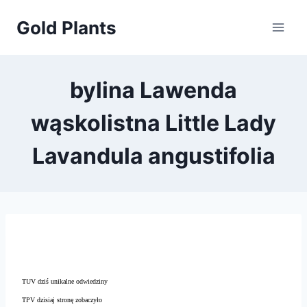
Przejdź
Gold Plants
do
treści
bylina Lawenda
wąskolistna Little Lady
Lavandula angustifolia
TUV dziś unikalne odwiedziny
TPV dzisiaj stronę zobaczyło