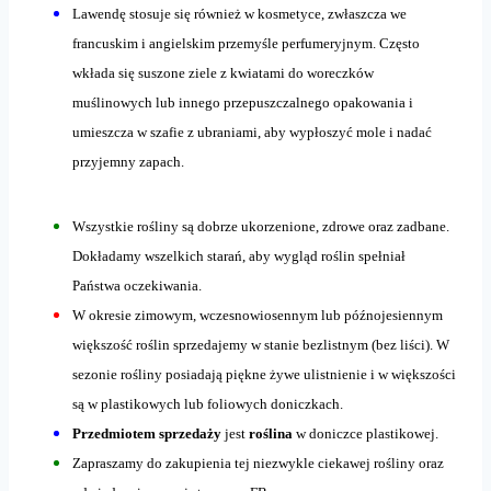
Lawendę stosuje się również w kosmetyce, zwłaszcza we
francuskim i angielskim przemyśle perfumeryjnym. Często
wkłada się suszone ziele z kwiatami do woreczków
muślinowych lub innego przepuszczalnego opakowania i
umieszcza w szafie z ubraniami, aby wypłoszyć mole i nadać
przyjemny zapach.
Wszystkie rośliny są dobrze ukorzenione, zdrowe oraz zadbane.
Dokładamy wszelkich starań, aby wygląd roślin spełniał
Państwa oczekiwania.
W okresie zimowym, wczesnowiosennym lub późnojesiennym
większość roślin sprzedajemy w stanie bezlistnym (bez liści). W
sezonie rośliny posiadają piękne żywe ulistnienie i w większości
są w plastikowych lub foliowych doniczkach.
Przedmiotem sprzedaży
jest
roślina
w doniczce plastikowej.
Zapraszamy do zakupienia tej niezwykle ciekawej rośliny oraz