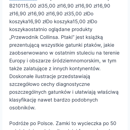
B210
115,00 zł
35,00 zł
16,90 zł
16,90 zł
16,90
zł
16,90 zł
16,90 zł
16,90 zł
35,00 zł
Do
koszyka
16,90 zł
Do koszyka
15,00 zł
Do
koszyka
ostatnio oglądane produkty
„Przewodnik Collinsa. Ptaki” jest książką
prezentującą wszystkie gatunki ptaków, jakie
zaobserwowano w ostatnim stuleciu na terenie
Europy i obszarze śródziemnomorskim, w tym
także zalatujące z innych kontynentów.
Doskonałe ilustracje przedstawiają
szczegółowo cechy diagnostyczne
poszczególnych gatunków i ułatwiają właściwą
klasyfikację nawet bardzo podobnych
osobników.
Podróże po Polsce. Zamki to wycieczka po 50