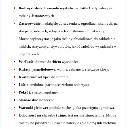
Rodzaj rośliny: Lawenda wąskolistna Little Lady
należy do
rodziny Jasnotowatych.
Zastosowanie:
nadają się do sadzenia w ogródkach skalnych, na
skarpach, rabatach, w kącikach z roślinami aromatycznymi.
Można wykorzystać je jako rośliny obwódkowe, do zakładania
niskich, strzyżonych żywopłotów, jak również do wysadzania w
pojemnikach.
Wielkość:
dorasta do
40cm
wysokości.
Kwiaty: jasnofioletowe,
wonne, zebrane w sterczące kłosy.
Kwitnienie:
od lipca do sierpnia.
Liście:
ozdobne, pachnące, zielono-srebrzyste.
Pokrój:
zwarty, regularny.
Stanowisko:
słoneczne.
Warunki glebowe:
podłoże suche, gleba przeciętna ogrodowa.
Odporność na choroby i zimę:
jest rośliną zimozieloną. Młode
rośliny po posadzeniu jesienią należy okryć słomą lub suchymi