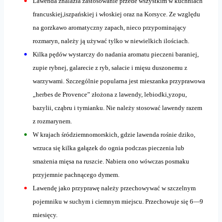
Lawenda znalazła zastosowanie przede wszystkim w kuchniach
francuskiej,iszpańskiej i włoskiej oraz na Korsyce. Ze względu
na gorzkawo aromatyczny zapach, nieco przypominający
rozmaryn, należy ją używać tylko w niewielkich ilościach.
Kilka pędów wystarczy do nadania aromatu pieczeni baraniej,
zupie rybnej, galarecie z ryb, sałacie i mięsu duszonemu z
warzywami. Szczególnie popularna jest mieszanka przyprawowa
„herbes de Provence” złożona z lawendy, lebiodki,yzopu,
bazylii, cząbru i tymianku. Nie należy stosować lawendy razem
z rozmarynem.
W krajach śródziemnomorskich, gdzie lawenda rośnie dziko,
wrzuca się kilka gałązek do ognia podczas pieczenia lub
smażenia mięsa na ruszcie. Nabiera ono wówczas posmaku
przyjemnie pachnącego dymem.
Lawendę jako przyprawę należy przechowywać w szczelnym
pojemniku w suchym i ciemnym miejscu. Przechowuje się 6—9
miesięcy.