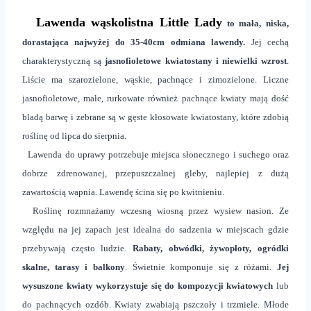
Lawenda wąskolistna Little Lady
to mała, niska,
dorastająca najwyżej do 35-40cm odmiana lawendy.
Jej cechą
charakterystyczną są
jasnofioletowe kwiatostany i niewielki wzrost
.
Liście ma szarozielone, wąskie, pachnące i zimozielone. Liczne
jasnofioletowe, małe, rurkowate również pachnące kwiaty mają dość
bladą barwę i zebrane są w gęste kłosowate kwiatostany, które zdobią
roślinę od lipca do sierpnia.
Lawenda do uprawy potrzebuje miejsca słonecznego i suchego
oraz
dobrze zdrenowanej, przepuszczalnej gleby, najlepiej z dużą
zawartością wapnia. Lawendę ścina się po kwitnieniu.
Roślinę rozmnażamy wczesną wiosną przez wysiew nasion. Ze
względu na jej zapach jest idealna do sadzenia w miejscach gdzie
przebywają często ludzie.
Rabaty, obwódki, żywopłoty, ogródki
skalne, tarasy i balkony
. Świetnie komponuje się z różami.
Jej
wysuszone kwiaty wykorzystuje się do kompozycji kwiatowych
lub
do pachnących ozdób. Kwiaty zwabiają pszczoły i trzmiele. Młode