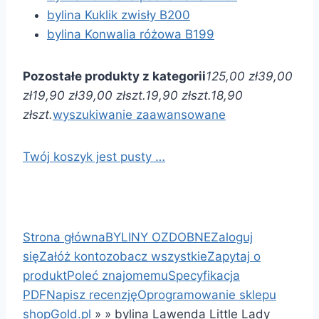
bylina Kuklik zwisły B200
bylina Konwalia różowa B199
Pozostałe produkty z kategorii
125,00 zł
39,00
zł
19,90 zł
39,00 zł
szt.
19,90 zł
szt.
18,90
zł
szt.
wyszukiwanie zaawansowane
Twój koszyk jest pusty …
Strona główna
BYLINY OZDOBNE
Zaloguj
się
Załóż konto
zobacz wszystkie
Zapytaj o
produkt
Poleć znajomemu
Specyfikacja
PDF
Napisz recenzję
Oprogramowanie sklepu
shopGold.pl
»
»
bylina Lawenda Little Lady