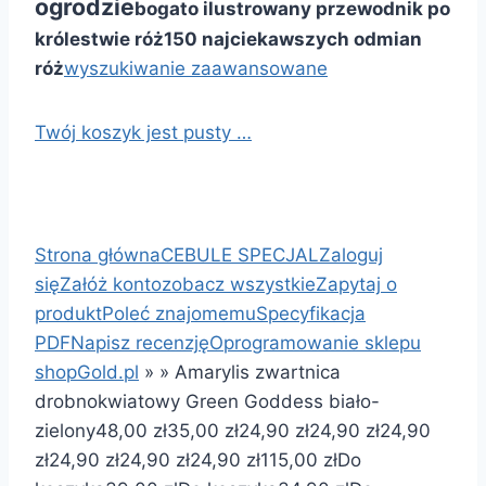
ogrodzie
bogato ilustrowany przewodnik po
królestwie róż
150 najciekawszych odmian
róż
wyszukiwanie zaawansowane
Twój koszyk jest pusty …
Strona główna
CEBULE SPECJAL
Zaloguj
się
Załóż konto
zobacz wszystkie
Zapytaj o
produkt
Poleć znajomemu
Specyfikacja
PDF
Napisz recenzję
Oprogramowanie sklepu
shopGold.pl
»
»
Amarylis zwartnica
drobnokwiatowy Green Goddess biało-
zielony
48,00 zł
35,00 zł
24,90 zł
24,90 zł
24,90
zł
24,90 zł
24,90 zł
24,90 zł
115,00 zł
Do