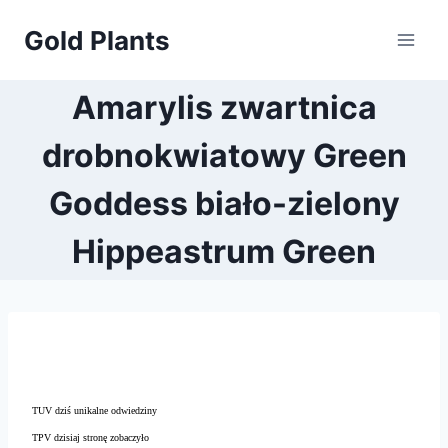
Przejdź
Gold Plants
do
treści
Amarylis zwartnica
drobnokwiatowy Green
Goddess biało-zielony
Hippeastrum Green
TUV dziś unikalne odwiedziny
TPV dzisiaj stronę zobaczyło