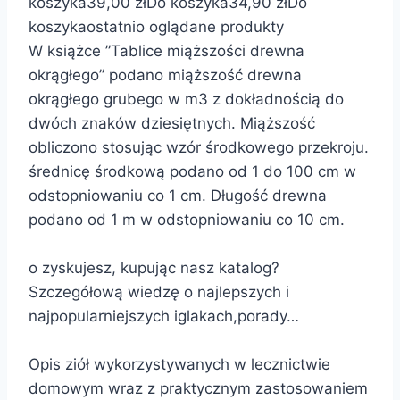
koszyka
39,00 zł
Do koszyka
34,90 zł
Do
koszyka
ostatnio oglądane produkty
W książce ”Tablice miąższości drewna
okrągłego” podano miąższość drewna
okrągłego grubego w m3 z dokładnością do
dwóch znaków dziesiętnych. Miąższość
obliczono stosując wzór środkowego przekroju.
średnicę środkową podano od 1 do 100 cm w
odstopniowaniu co 1 cm. Długość drewna
podano od 1 m w odstopniowaniu co 10 cm.
o zyskujesz, kupując nasz katalog?
Szczegółową wiedzę o najlepszych i
najpopularniejszych iglakach,porady…
Opis ziół wykorzystywanych w lecznictwie
domowym wraz z praktycznym zastosowaniem