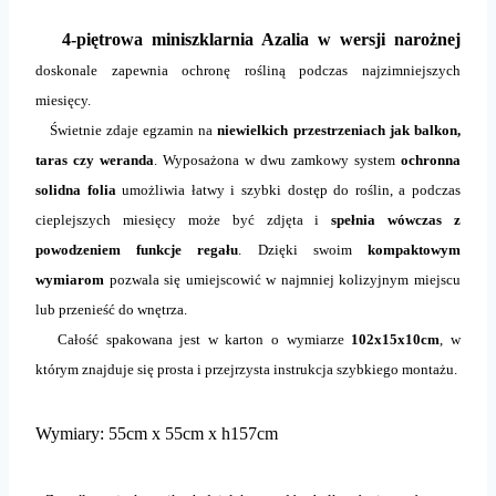
4-piętrowa miniszklarnia Azalia w wersji narożnej
doskonale zapewnia ochronę rośliną podczas najzimniejszych
miesięcy.
Świetnie zdaje egzamin na
niewielkich przestrzeniach jak balkon,
taras czy weranda
. Wyposażona w dwu zamkowy system
ochronna
solidna folia
umożliwia łatwy i szybki dostęp do roślin, a podczas
cieplejszych miesięcy może być zdjęta i
spełnia wówczas z
powodzeniem funkcje regału
. Dzięki swoim
kompaktowym
wymiarom
pozwala się umiejscowić w najmniej kolizyjnym miejscu
lub przenieść do wnętrza.
Całość spakowana jest w karton o wymiarze
102x15x10cm
, w
którym znajduje się prosta i przejrzysta instrukcja szybkiego montażu.
Wymiary: 55cm x 55cm x h157cm