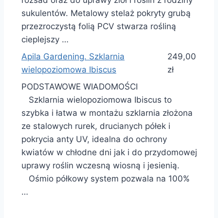
rozsad oraz do uprawy ziół i roślin z rodziny
sukulentów. Metalowy stelaż pokryty grubą
przezroczystą folią PCV stwarza rośliną
cieplejszy …
Apila Gardening. Szklarnia
249,00
wielopoziomowa Ibiscus
zł
PODSTAWOWE WIADOMOŚCI
Szklarnia wielopoziomowa Ibiscus to
szybka i łatwa w montażu szklarnia złożona
ze stalowych rurek, drucianych półek i
pokrycia anty UV, idealna do ochrony
kwiatów w chłodne dni jak i do przydomowej
uprawy roślin wczesną wiosną i jesienią.
Ośmio półkowy system pozwala na 100%
…