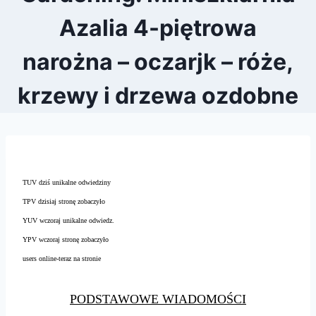
Azalia 4-piętrowa
narożna – oczarjk – róże,
krzewy i drzewa ozdobne
TUV dziś unikalne odwiedziny
TPV dzisiaj stronę zobaczyło
YUV wczoraj unikalne odwiedz.
YPV wczoraj stronę zobaczyło
users online-teraz na stronie
PODSTAWOWE WIADOMOŚCI