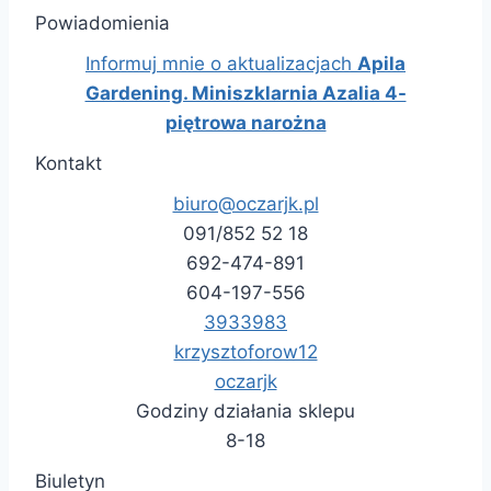
Powiadomienia
Informuj mnie o aktualizacjach
Apila
Gardening. Miniszklarnia Azalia 4-
piętrowa narożna
Kontakt
biuro@oczarjk.pl
091/852 52 18
692-474-891
604-197-556
3933983
krzysztoforow12
oczarjk
Godziny działania sklepu
8-18
Biuletyn