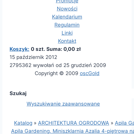
Promocje
Nowości
Kalendarium
Regulamin
Linki
Kontakt
Koszyk:
0 szt. Suma: 0,00 zł
15 październik 2012
2795362 wywołań od 25 grudzień 2009
Copyright © 2009
oscGold
Szukaj
Wyszukiwanie zaawansowane
Katalog
»
ARCHITEKTURA OGRODOWA
»
Apila G
Apila Gardening. Miniszklarnia Azalia 4-piętrowa 