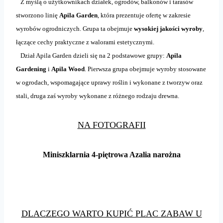
Z myślą o użytkownikach działek, ogrodów, balkonów i tarasów
stworzono linię
Apila Garden
, która prezentuje ofertę w
zakresie
wyrobów ogrodniczych. Grupa ta obejmuje
wysokiej jakości wyroby
,
łączące cechy praktyczne z walorami estetycznymi.
Dział Apila Garden dzieli się na 2 podstawowe grupy:
Apila
Gardening
i
Apila Wood
. Pierwsza grupa obejmuje wyroby stosowane
w ogrodach, wspomagające uprawy roślin i wykonane z tworzyw oraz
stali, druga zaś wyroby wykonane z różnego rodzaju drewna.
NA FOTOGRAFII
Miniszklarnia 4-piętrowa Azalia narożna
DLACZEGO WARTO KUPIĆ PLAC ZABAW U