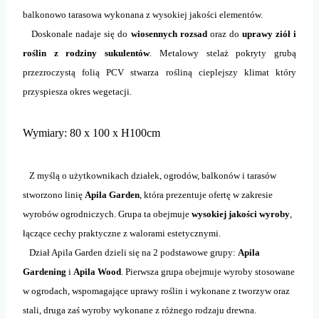
balkonowo tarasowa wykonana z wysokiej jakości elementów.
Doskonale nadaje się do
wiosennych rozsad
oraz do
uprawy ziół i
roślin z rodziny sukulentów
. Metalowy stelaż pokryty grubą
przezroczystą folią PCV stwarza rośliną cieplejszy klimat który
przyspiesza okres wegetacji.
Wymiary: 80 x 100 x H100cm
Z myślą o użytkownikach działek, ogrodów, balkonów i tarasów
stworzono linię
Apila Garden
, która prezentuje ofertę w
zakresie
wyrobów ogrodniczych. Grupa ta obejmuje
wysokiej jakości wyroby
,
łączące cechy praktyczne z walorami estetycznymi.
Dział Apila Garden dzieli się na 2 podstawowe grupy:
Apila
Gardening
i
Apila Wood
. Pierwsza grupa obejmuje wyroby stosowane
w ogrodach, wspomagające uprawy roślin i wykonane z tworzyw oraz
stali, druga zaś wyroby wykonane z różnego rodzaju drewna.