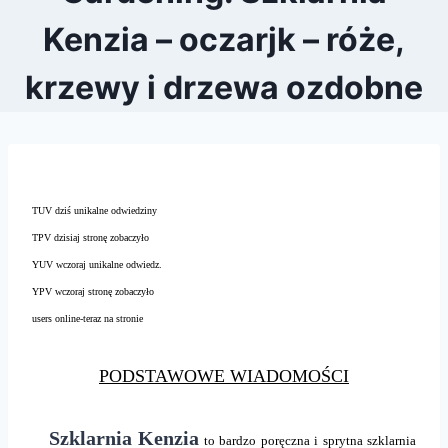
Kenzia – oczarjk – róże,
krzewy i drzewa ozdobne
TUV dziś unikalne odwiedziny
TPV dzisiaj stronę zobaczyło
YUV wczoraj unikalne odwiedz.
YPV wczoraj stronę zobaczyło
users online-teraz na stronie
PODSTAWOWE WIADOMOŚCI
Szklarnia Kenzia
to bardzo poręczna i sprytna szklarnia