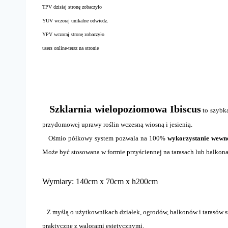
TPV dzisiaj stronę zobaczyło
YUV wczoraj unikalne odwiedz.
YPV wczoraj stronę zobaczyło
users online-teraz na stronie
Szklarnia wielopoziomowa Ibiscus
to szybka
przydomowej uprawy roślin wczesną wiosną i jesienią.
Ośmio półkowy system pozwala na 100%
wykorzystanie wewn
Może być stosowana w formie przyściennej na tarasach lub balkona
Wymiary: 140cm x 70cm x h200cm
Z myślą o użytkownikach działek, ogrodów, balkonów i tarasów s
praktyczne z walorami estetycznymi.