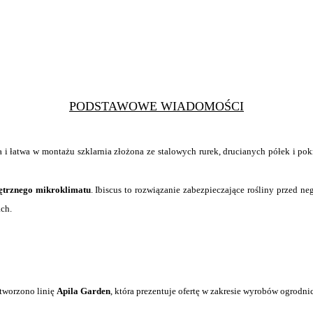
PODSTAWOWE WIADOMOŚCI
 i łatwa w
montażu szklarnia złożona ze stalowych rurek, drucianych półek i pok
ętrznego mikroklimatu
. Ibiscus to rozwiązanie zabezpieczające rośliny przed 
ch.
tworzono linię
Apila Garden
, która prezentuje ofertę w
zakresie wyrobów ogrodni