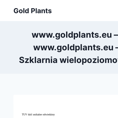
Przejdź
Gold Plants
do
treści
www.goldplants.eu – 
www.goldplants.eu –
Szklarnia wielopoziomow
TUV dziś unikalne odwiedziny