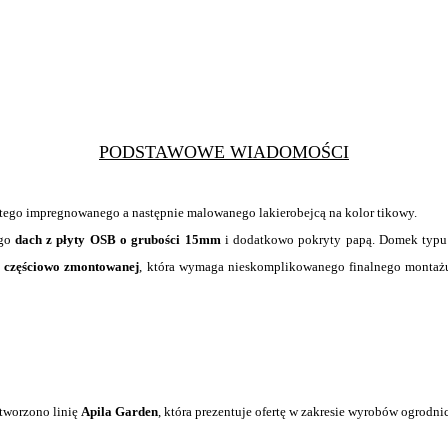
PODSTAWOWE WIADOMOŚCI
stego impregnowanego a następnie malowanego lakierobejcą na kolor tikowy.
ego
dach z płyty OSB o grubości 15mm
i dodatkowo pokryty papą. Domek typ
i częściowo zmontowanej
, która wymaga nieskomplikowanego finalnego monta
tworzono linię
Apila Garden
, która prezentuje ofertę w
zakresie wyrobów ogrodni