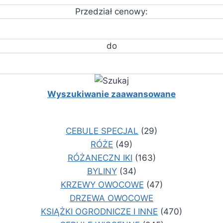
Przedział cenowy:
do
Wyszukiwanie zaawansowane
CEBULE SPECJAL
(29)
RÓŻE
(49)
RÓŻANECZN IKI
(163)
BYLINY
(34)
KRZEWY OWOCOWE
(47)
DRZEWA OWOCOWE
KSIĄŻKI OGRODNICZE I INNE
(470)