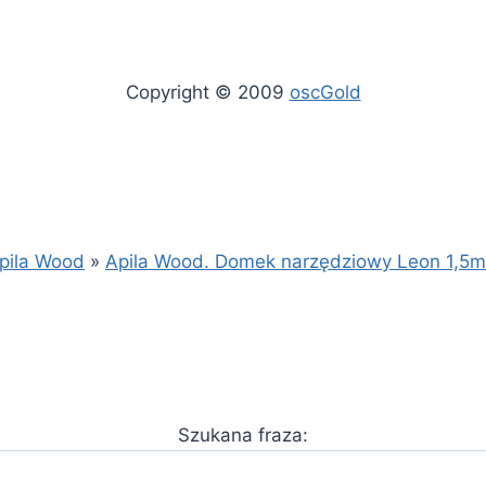
Copyright © 2009
oscGold
pila Wood
»
Apila Wood. Domek narzędziowy Leon 1,5m
Szukana fraza: