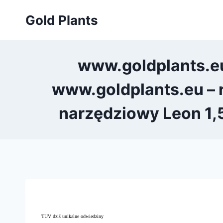
Przejdź
Gold Plants
do
treści
www.goldplants.eu
www.goldplants.eu – 
narzędziowy Leon 1,5
TUV dziś unikalne odwiedziny