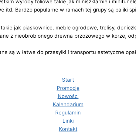
kim wyroby foliowe takie jak miniszklarnie i minitunele
kowe itd. Bardzo popularne w ramach tej grupy są paliki 
akie jak piaskownice, meble ogrodowe, trelisy, doniczki
nane z nieobrobionego drewna brzozowego w korze, od
e są w łatwe do przesyłki i
transportu estetyczne opa
Start
Promocje
Nowości
Kalendarium
Regulamin
Linki
Kontakt