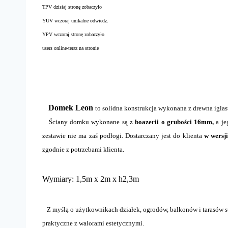
TPV dzisiaj stronę zobaczyło
YUV wczoraj unikalne odwiedz.
YPV wczoraj stronę zobaczyło
users online-teraz na stronie
Domek Leon
to solidna konstrukcja wykonana z drewna igla
Ściany domku wykonane są z
boazerii o grubości 16mm,
a j
zestawie nie ma zaś podłogi. Dostarczany jest do klienta
w wersj
zgodnie z potrzebami klienta.
Wymiary: 1,5m x 2m x h2,3m
Z myślą o użytkownikach działek, ogrodów, balkonów i tarasów s
praktyczne z walorami estetycznymi.