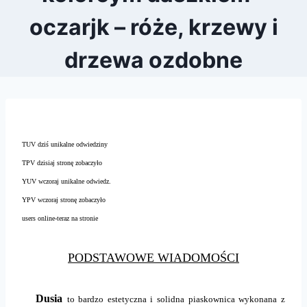
oczarjk – róże, krzewy i
drzewa ozdobne
TUV dziś unikalne odwiedziny
TPV dzisiaj stronę zobaczyło
YUV wczoraj unikalne odwiedz.
YPV wczoraj stronę zobaczyło
users online-teraz na stronie
PODSTAWOWE WIADOMOŚCI
Dusia
to bardzo estetyczna i solidna piaskownica wykonana z