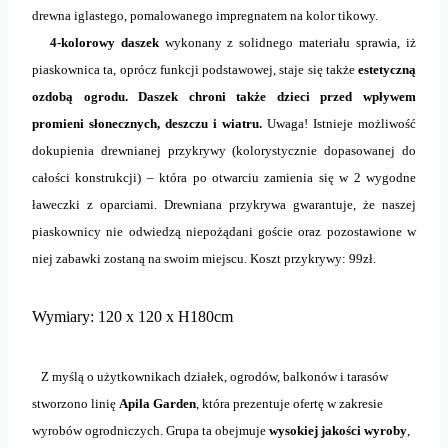
drewna iglastego, pomalowanego impregnatem na kolor tikowy.
4-kolorowy daszek
wykonany z solidnego materiału sprawia, iż
piaskownica ta, oprócz funkcji podstawowej, staje się także
estetyczną
ozdobą ogrodu. Daszek chroni także dzieci przed wpływem
promieni słonecznych, deszczu i wiatru.
Uwaga! Istnieje możliwość
dokupienia drewnianej przykrywy (kolorystycznie dopasowanej do
całości konstrukcji) – która po otwarciu zamienia się w 2 wygodne
ławeczki z oparciami. Drewniana przykrywa gwarantuje, że naszej
piaskownicy nie odwiedzą niepożądani goście oraz pozostawione w
niej zabawki zostaną na swoim miejscu. Koszt przykrywy: 99zł.
Wymiary: 120 x 120 x H180cm
Z myślą o użytkownikach działek, ogrodów, balkonów i tarasów
stworzono linię
Apila Garden
, która prezentuje ofertę w
zakresie
wyrobów ogrodniczych. Grupa ta obejmuje
wysokiej jakości wyroby
,