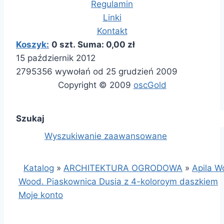
Regulamin
Linki
Kontakt
Koszyk:
0 szt. Suma: 0,00 zł
15 październik 2012
2795356 wywołań od 25 grudzień 2009
Copyright © 2009
oscGold
Szukaj
Wyszukiwanie zaawansowane
Katalog
»
ARCHITEKTURA OGRODOWA
»
Apila W
Wood. Piaskownica Dusia z 4-koloroym daszkiem
Moje konto