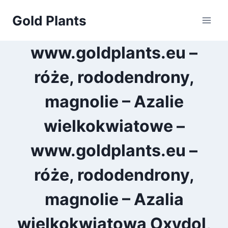
Przejdź
Gold Plants
do
treści
www.goldplants.eu –
róże, rododendrony,
magnolie – Azalie
wielkokwiatowe –
www.goldplants.eu –
róże, rododendrony,
magnolie – Azalia
wielkokwiatowa Oxydol,