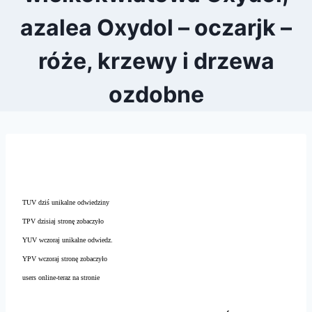
azalea Oxydol – oczarjk –
róże, krzewy i drzewa
ozdobne
TUV dziś unikalne odwiedziny
TPV dzisiaj stronę zobaczyło
YUV wczoraj unikalne odwiedz.
YPV wczoraj stronę zobaczyło
users online-teraz na stronie