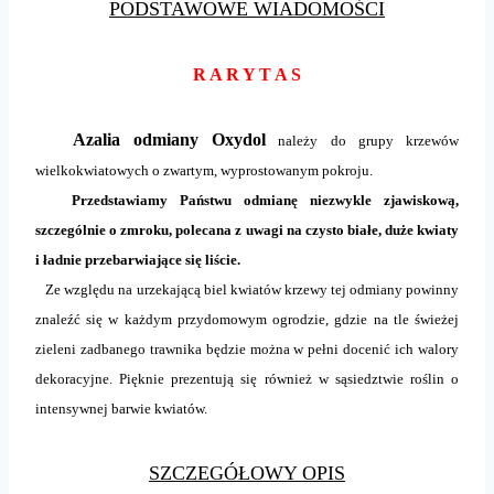
PODSTAWOWE WIADOMOŚCI
R A R Y T A S
Azalia odmiany Oxydol
należy do grupy krzewów
wielkokwiatowych o zwartym, wyprostowanym pokroju.
Przedstawiamy Państwu odmianę niezwykle zjawiskową,
szczególnie o zmroku, polecana z uwagi na czysto białe, duże kwiaty
i ładnie przebarwiające się liście.
Ze względu na urzekającą biel kwiatów krzewy tej odmiany powinny
znaleźć się w każdym przydomowym ogrodzie, gdzie na tle świeżej
zieleni zadbanego trawnika będzie można w pełni docenić ich walory
dekoracyjne. Pięknie prezentują się również w sąsiedztwie roślin o
intensywnej barwie kwiatów.
SZCZEGÓŁOWY OPIS