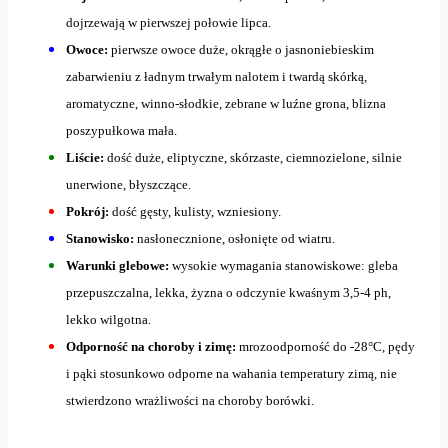
dojrzewają w pierwszej połowie lipca.
Owoce:
pierwsze owoce duże, okrągłe o jasnoniebieskim
zabarwieniu z ładnym trwałym nalotem i twardą skórką,
aromatyczne, winno-słodkie, zebrane w luźne grona, blizna
poszypułkowa mała.
Liście:
dość duże, eliptyczne, skórzaste, ciemnozielone, silnie
unerwione, błyszczące.
Pokrój:
dość gęsty, kulisty, wzniesiony.
Stanowisko:
nasłonecznione, osłonięte od wiatru.
Warunki glebowe:
wysokie wymagania stanowiskowe: gleba
przepuszczalna, lekka, żyzna o odczynie kwaśnym 3,5-4 ph,
lekko wilgotna.
Odporność na choroby i zimę:
mrozoodporność do -28°C, pędy
i pąki stosunkowo odporne na wahania temperatury zimą, nie
stwierdzono wrażliwości na choroby borówki.