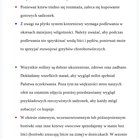
Ponieważ krzew trudno się rozmnaża, zaleca się kupowanie
gotowych sadzonek.
Z uwagi na płytki system korzeniowy wymaga podlewania w
okresach mniejszej wilgotności. Należy uważać, aby podczas
podlewania nie spryskiwać wodą liści i pędów, ponieważ może
to sprzyjać rozwojowi grzybów chorobotwórczych.
Wszystkie rośliny są dobrze ukorzenione, zdrowe oraz zadbane.
Dokładamy wszelkich starań, aby wygląd roślin spełniał
Państwa oczekiwania. Poza tym na większości stron naszych
ofert na ostatnim zdjęciu poniżej przedstawiamy wygląd
przykładowych rzeczywistych sadzonek, aby każdy mógł
zobaczyć co kupuje.
W okresie zimowym, wczesnowiosennym lub późnojesiennym
borówki oraz inne krzewy owocowe sprzedajemy w stanie bez
liści (borówki zrzucają liście na zimę) w doniczkach. W sezonie