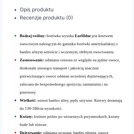
Opis produktu
Recenzje produktu (0)
Rodzaj rośliny:
borówka wysoka
Earliblue
jest krzewem
owocowym należącym do gatunku borówki amerykańskiej o
bardzo silnym wzroście i wczesnym, obfitym owocowaniu.
Zastosowanie:
odmiana ceniona ze względu na jędrne owoce,
doskonale znoszące transport i jakością znacznie
przewyższające owoce odmian wcześniej dojrzewających,
zalecana do bezpośredniego spożycia, zamrażania i na
przetwory.
Wielkość:
wzrost bardzo silny, pędy sztywne. Krzewy dorastają
do 130-180cm wysokości.
Kwiaty:
kwitnie późno po wiosennych przymrozkach, kwiaty
białe lub różowe.
Dojrzewanie:
odmiana wczesna, bardzo plenna, owoce