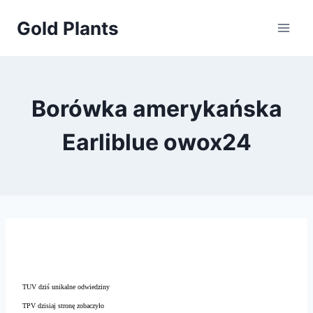
Przejdź
Gold Plants
do
treści
Borówka amerykańska
Earliblue owox24
TUV dziś unikalne odwiedziny
TPV dzisiaj stronę zobaczyło