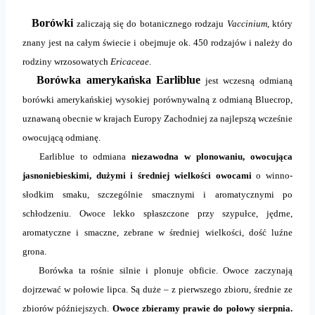
Borówki
zaliczają się do botanicznego rodzaju
Vaccinium
, który
znany jest na całym świecie i obejmuje ok. 450 rodzajów i należy do
rodziny wrzosowatych
Ericaceae
.
Borówka amerykańska Earliblue
jest wczesną odmianą
borówki amerykańskiej wysokiej porównywalną z odmianą Bluecrop,
uznawaną obecnie w krajach Europy Zachodniej za najlepszą wcześnie
owocującą odmianę.
Earliblue to odmiana
niezawodna w plonowaniu, owocująca
jasnoniebieskimi, dużymi i średniej wielkości owocami
o winno-
słodkim smaku, szczególnie smacznymi i aromatycznymi po
schłodzeniu. Owoce lekko spłaszczone przy szypułce, jędrne,
aromatyczne i smaczne, zebrane w średniej wielkości, dość luźne
grona.
Borówka ta rośnie silnie i plonuje obficie. Owoce zaczynają
dojrzewać w połowie lipca. Są duże – z pierwszego zbioru, średnie ze
zbiorów późniejszych.
Owoce zbieramy prawie do połowy sierpnia.