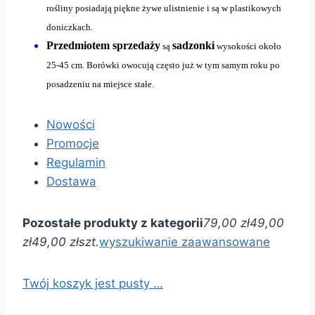
rośliny posiadają piękne żywe ulistnienie i są w plastikowych
doniczkach.
Przedmiotem sprzedaży
sadzonki
są
wysokości około
25-45 cm. Borówki owocują często już w tym samym roku po
posadzeniu na miejsce stałe.
Nowości
Promocje
Regulamin
Dostawa
Pozostałe produkty z kategorii
79,00 zł
49,00
zł
49,00 zł
szt.
wyszukiwanie zaawansowane
Twój koszyk jest pusty …