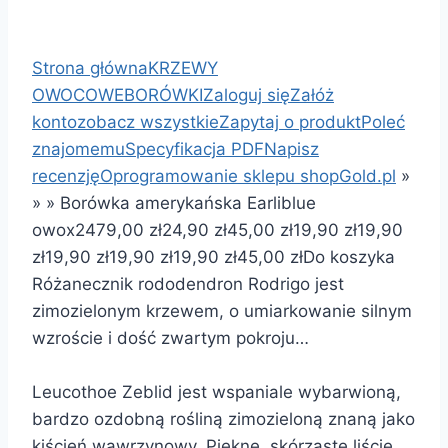
Strona główna
KRZEWY
OWOCOWE
BORÓWKI
Zaloguj się
Załóż
konto
zobacz wszystkie
Zapytaj o produkt
Poleć
znajomemu
Specyfikacja PDF
Napisz
recenzję
Oprogramowanie sklepu shopGold.pl
»
»
»
Borówka amerykańska Earliblue
owox24
79,00 zł
24,90 zł
45,00 zł
19,90 zł
19,90
zł
19,90 zł
19,90 zł
19,90 zł
45,00 zł
Do koszyka
Różanecznik rododendron Rodrigo jest
zimozielonym krzewem, o umiarkowanie silnym
wzroście i dość zwartym pokroju…
Leucothoe Zeblid jest wspaniale wybarwioną,
bardzo ozdobną rośliną zimozieloną znaną jako
kiścień wawrzynowy. Piękne, skórzaste liście