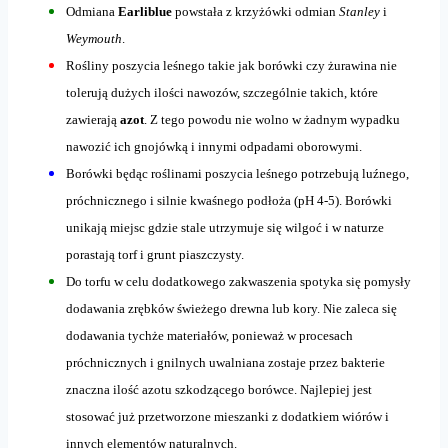
Odmiana
Earliblue
powstała z krzyżówki odmian
Stanley
i
Weymouth
.
Rośliny poszycia leśnego takie jak borówki czy żurawina nie
tolerują dużych ilości nawozów, szczególnie takich, które
zawierają
azot
. Z tego powodu nie wolno w żadnym wypadku
nawozić ich gnojówką i innymi odpadami oborowymi.
Borówki będąc roślinami poszycia leśnego potrzebują luźnego,
próchnicznego i silnie kwaśnego podłoża (pH 4-5). Borówki
unikają miejsc gdzie stale utrzymuje się wilgoć i w naturze
porastają torf i grunt piaszczysty.
Do torfu w celu dodatkowego zakwaszenia spotyka się pomysły
dodawania zrębków świeżego drewna lub kory. Nie zaleca się
dodawania tychże materiałów, ponieważ w procesach
próchnicznych i gnilnych uwalniana zostaje przez bakterie
znaczna ilość azotu szkodzącego borówce. Najlepiej jest
stosować już przetworzone mieszanki z dodatkiem wiórów i
innych elementów naturalnych.