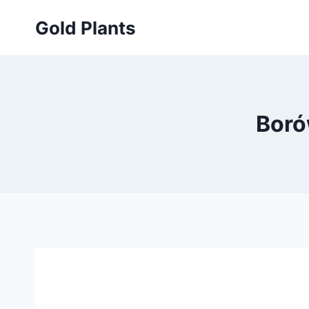
Przejdź
Gold Plants
do
treści
Boró