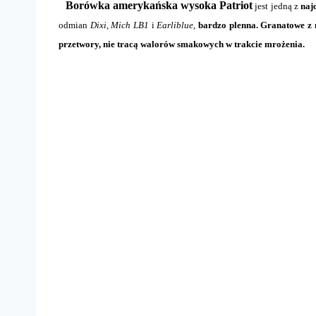
Borówka amerykańska wysoka Patriot
jest jedną z
naj
odmian
Dixi
,
Mich LB1
i
Earliblue
,
bardzo plenna.
Granatowe z 
przetwory, nie tracą walorów smakowych w trakcie mrożenia
.