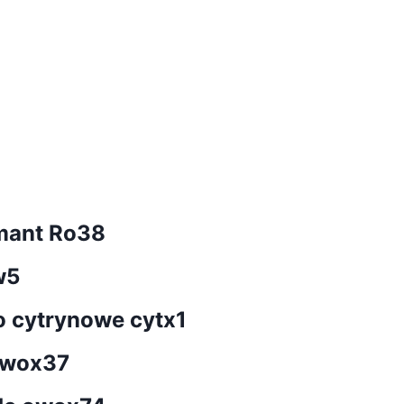
mant Ro38
w5
o cytrynowe cytx1
owox37