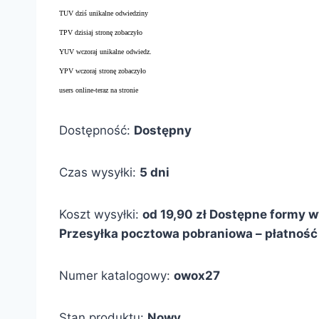
TUV dziś unikalne odwiedziny
TPV dzisiaj stronę zobaczyło
YUV wczoraj unikalne odwiedz.
YPV wczoraj stronę zobaczyło
users online-teraz na stronie
Dostępność:
Dostępny
Czas wysyłki:
5 dni
Koszt wysyłki:
od 19,90 zł
Dostępne formy wy
Przesyłka pocztowa pobraniowa – płatność 
Numer katalogowy:
owox27
Stan produktu:
Nowy