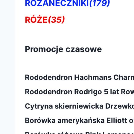
RÓŻANECZNIKI
(179)
RÓŻE
(35)
Promocje czasowe
Rododendron Hachmans Char
Rododendron Rodrigo 5 lat Ro
Cytryna skierniewicka Drzewk
Borówka amerykańska Elliott 