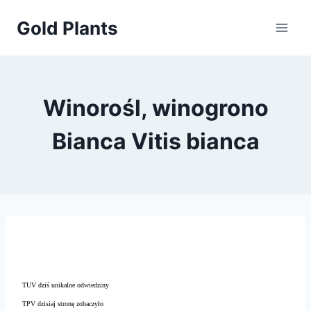
Przejdź
Gold Plants
do
treści
Winorośl, winogrono
Bianca Vitis bianca
TUV dziś unikalne odwiedziny
TPV dzisiaj stronę zobaczyło