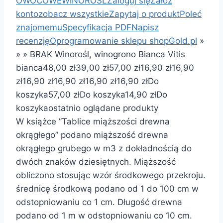
OWOCOWE
WINOROŚL
Zaloguj się
Załóż
konto
zobacz wszystkie
Zapytaj o produkt
Poleć
znajomemu
Specyfikacja PDF
Napisz
recenzję
Oprogramowanie sklepu shopGold.pl
»
»
»
BRAK Winorośl, winogrono Bianca Vitis
bianca
48,00 zł
39,00 zł
57,00 zł
16,90 zł
16,90
zł
16,90 zł
16,90 zł
16,90 zł
16,90 zł
Do
koszyka
57,00 zł
Do koszyka
14,90 zł
Do
koszyka
ostatnio oglądane produkty
W książce ”Tablice miąższości drewna
okrągłego” podano miąższość drewna
okrągłego grubego w m3 z dokładnością do
dwóch znaków dziesiętnych. Miąższość
obliczono stosując wzór środkowego przekroju.
średnicę środkową podano od 1 do 100 cm w
odstopniowaniu co 1 cm. Długość drewna
podano od 1 m w odstopniowaniu co 10 cm.