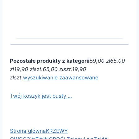
Pozostałe produkty z kategorii
59,00 zł
65,00
zł
19,90 zł
szt.
65,00 zł
szt.
19,90
zł
szt.
wyszukiwanie zaawansowane
Twój koszyk jest pusty …
Strona główna
KRZEWY