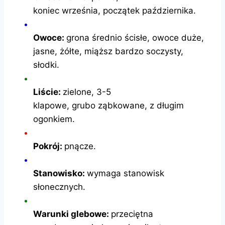
koniec września, początek października.
Owoce:
grona średnio ścisłe, owoce duże,
jasne, żółte, miąższ bardzo soczysty,
słodki.
Liście:
zielone, 3-5
klapowe, grubo ząbkowane, z długim
ogonkiem.
Pokrój:
pnącze.
Stanowisko:
wymaga stanowisk
słonecznych.
Warunki glebowe:
przeciętna