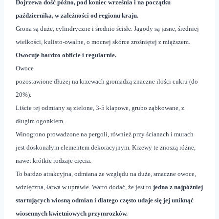
Dojrzewa dość późno, pod koniec września i na początku
października, w zależności od regionu kraju.
Grona są duże, cylindryczne i średnio ścisłe. Jagody są jasne, średniej
wielkości, kulisto-owalne, o mocnej skórce zrośniętej z miąższem.
Owocuje bardzo obficie i regularnie.
Owoce
pozostawione dłużej na krzewach gromadzą znaczne ilości cukru (do
20%).
Liście tej odmiany są zielone, 3-5 klapowe, grubo ząbkowane, z
długim ogonkiem.
Winogrono prowadzone na pergoli, również przy ścianach i murach
jest doskonałym elementem dekoracyjnym. Krzewy te znoszą różne,
nawet krótkie rodzaje cięcia.
To bardzo atrakcyjna, odmiana ze względu na duże, smaczne owoce,
wdzięczna, łatwa w uprawie. Warto dodać, że jest to
jedna z najpóźniej
startujących wiosną odmian i dlatego często udaje się jej uniknąć
wiosennych kwietniowych przymrozków.