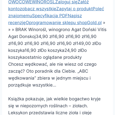
OWOCOWE
WINOROŚL
Zaloguj się
Załóż
konto
zobacz wszystkie
Zapytaj o produkt
Poleć
znajomemu
Specyfikacja PDF
Napisz
recenzję
Oprogramowanie sklepu shopGold.pl
»
»
»
BRAK Winorośl, winogrono Agat Doński Vitis
Agat Donskoj
34,90 zł
16,90 zł
16,90 zł
16,90
zł
16,90 zł
16,90 zł
16,90 zł
16,90 zł
149,00 zł
Do
koszyka
16,90 zł
Do koszyka
24,90 zł
Do
koszyka
ostatnio oglądane produkty
Chcesz wędkować, ale nie wiesz od czego
zacząć? Oto poradnik dla Ciebie. „ABC
wędkowania” zbiera w jednym miejscu i
porządkuje wszystkie…
Książka pokazuje, jak wielkie bogactwo kryje
się w niepozornych roślinach – ziołach.
Leksykon przedstawia liczne zioła i oleje