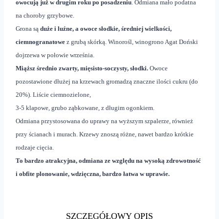
owocują już w drugim roku po posadzeniu
. Odmiana mało podatna
na choroby grzybowe.
Grona są
duże i luźne, a owoce słodkie, średniej wielkości,
ciemnogranatowe
z grubą skórką. Winorośl, winogrono Agat Doński
dojrzewa w połowie września.
Miąższ średnio zwarty, mięsisto-soczysty, słodki.
Owoce
pozostawione dłużej na krzewach gromadzą znaczne ilości cukru (do
20%). Liście ciemnozielone,
3-5 klapowe, grubo ząbkowane, z długim ogonkiem.
Odmiana przystosowana do uprawy na wyższym szpalerze, również
przy ścianach i murach. Krzewy znoszą różne, nawet bardzo krótkie
rodzaje cięcia.
To bardzo atrakcyjna, odmiana ze względu na wysoką zdrowotność
i obfite plonowanie, wdzięczna, bardzo łatwa w uprawie.
SZCZEGÓŁOWY OPIS