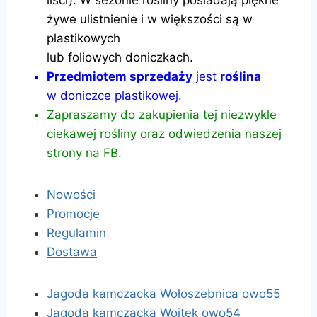
liści). W sezonie rośliny posiadają piękne
żywe ulistnienie i w większości są w
plastikowych
lub foliowych doniczkach.
Przedmiotem sprzedaży
jest
roślina
w doniczce plastikowej.
Zapraszamy do zakupienia tej niezwykle
ciekawej rośliny oraz odwiedzenia naszej
strony na FB.
Nowości
Promocje
Regulamin
Dostawa
Jagoda kamczacka Wołoszebnica owo55
Jagoda kamczacka Wojtek owo54