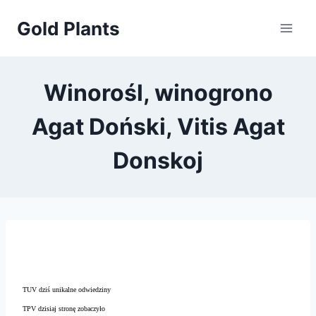
Przejdź
Gold Plants
do
treści
Winorośl, winogrono
Agat Doński, Vitis Agat
Donskoj
TUV dziś unikalne odwiedziny
TPV dzisiaj stronę zobaczyło