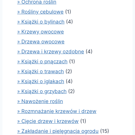
» Ochrona roślin
» Rośliny cebulowe
(1)
» Książki o bylinach
(4)
» Krzewy owocowe
» Drzewa owocowe
» Drzewa i krzewy ozdobne
(4)
» Książki o pnączach
(1)
» Książki o trawach
(2)
» Książki o iglakach
(4)
» Książki o grzybach
(2)
» Nawożenie roślin
» Rozmnażanie krzewów i drzew
» Cięcie drzew i krzewów
(1)
» Zakładanie i pielęgnacja ogrodu
(15)