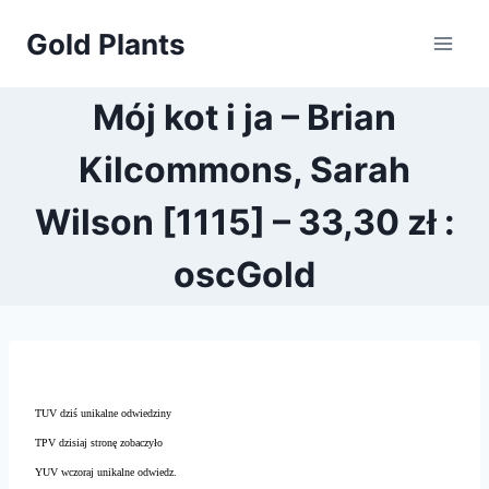
Przejdź
Gold Plants
do
treści
Mój kot i ja – Brian
Kilcommons, Sarah
Wilson [1115] – 33,30 zł :
oscGold
TUV dziś unikalne odwiedziny
TPV dzisiaj stronę zobaczyło
YUV wczoraj unikalne odwiedz.