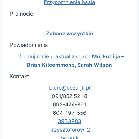
Przypomnienie hasła
Promocje
Zobacz wszystkie
Powiadomienia
Informuj mnie o aktualizacjach
Mój kot i ja –
Brian Kilcommons, Sarah Wilson
Kontakt
biuro@oczarjk.pl
091/852 52 18
692-474-891
604-197-556
3933983
krzysztoforow12
oczarjk