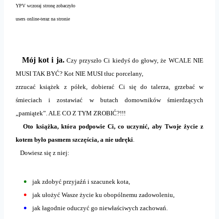
YPV wczoraj stronę zobaczyło
users online-teraz na stronie
Mój kot i ja.
Czy przyszło Ci kiedyś do głowy, że WCALE NIE
MUSI TAK BYĆ? Kot NIE MUSI tłuc porcelany,
zrzucać książek z półek, dobierać Ci się do talerza, grzebać w
śmieciach i zostawiać w butach domowników śmierdzących
„pamiątek”. ALE CO Z TYM ZROBIĆ?!!!
Oto książka, która podpowie Ci, co uczynić, aby Twoje życie z
kotem było pasmem szczęścia, a nie udręki
.
Dowiesz się z niej:
jak zdobyć przyjaźń i szacunek kota,
jak ułożyć Wasze życie ku obopólnemu zadowoleniu,
jak łagodnie oduczyć go niewłaściwych zachowań.