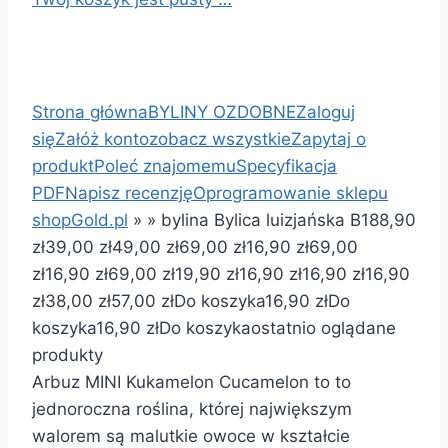
Strona główna
BYLINY OZDOBNE
Zaloguj
się
Załóż konto
zobacz wszystkie
Zapytaj o
produkt
Poleć znajomemu
Specyfikacja
PDF
Napisz recenzję
Oprogramowanie sklepu
shopGold.pl
»
»
bylina Bylica luizjańska B18
8,90
zł
39,00 zł
49,00 zł
69,00 zł
16,90 zł
69,00
zł
16,90 zł
69,00 zł
19,90 zł
16,90 zł
16,90 zł
16,90
zł
38,00 zł
57,00 zł
Do koszyka
16,90 zł
Do
koszyka
16,90 zł
Do koszyka
ostatnio oglądane
produkty
Arbuz MINI Kukamelon Cucamelon to to
jednoroczna roślina, której największym
walorem są malutkie owoce w kształcie