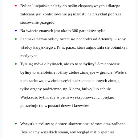
Bylica luizjańska należy do roślin ekspansywnych i dlatego
zalecane jest kontrolowanie jej rozrostu na przykład poprzez
stosowanie przegród.
Na świecie znanych jest około 300 gatunków bylic.
Łacińska nazwa bylicy
Artemisia
pochodzi od Artemizji – żony
władcy karyjskiego z IV w. p.n.e., która zajmowała się botaniką i
medycyną.
Tyle się mówi o bylinach, ale co to są
byliny
? A mianowicie
byliny
to wieloletnie rośliny zielne zimujące w gruncie. Wiele z
nich zachowuje w zimie części nadziemne, u innych zimują
tylko organy podziemne, np. kłącza, bulwy lub cebule.
Większość bylin, aby w pełni wyeksponować ich piękno
potrzebuje tła w postaci drzew i krzewów.
Wszystkie rośliny są dobrze ukorzenione, zdrowe oraz zadbane.
Dokładamy wszelkich starań, aby wygląd roślin spełniał