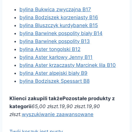
bylina Bukwica zwyczajna B17
bylina Bodziszek korzeniasty B16
bylina Bluszczyk kurdybanek B15
bylina Barwinek pospolity biały B14
bylina Barwinek pospolity B13
bylina Aster tongolski B12
bylina Aster karłowy Jenny B11
bylina Aster krzaczasty Marcinek lila B10
bylina Aster alpejski biały B9
bylina Bodziszek Spessart B8
Klienci zakupili także
Pozostałe produkty z
kategorii
65,00 zł
szt.
19,90 zł
szt.
19,90
zł
szt.
wyszukiwanie zaawansowane
Twój koszyk jest pusty …