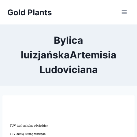
Przejdź
Gold Plants
do
treści
Bylica
luizjańskaArtemisia
Ludoviciana
TUV dziś unikalne odwiedziny
TPV dzisiaj stronę zobaczyło