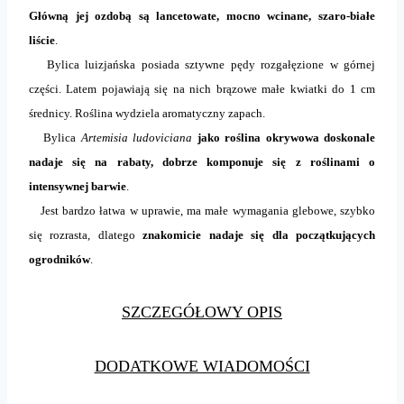
Główną jej ozdobą są lancetowate, mocno wcinane, szaro-białe
liście
.
Bylica luizjańska posiada sztywne pędy rozgałęzione w górnej
części. Latem pojawiają się na nich brązowe małe kwiatki do 1 cm
średnicy. Roślina wydziela aromatyczny zapach.
Bylica
Artemisia ludoviciana
jako roślina okrywowa doskonale
nadaje się na rabaty, dobrze komponuje się z roślinami o
intensywnej barwie
.
Jest bardzo łatwa w uprawie, ma małe wymagania glebowe, szybko
się rozrasta, dlatego
znakomicie nadaje się dla początkujących
ogrodników
.
SZCZEGÓŁOWY OPIS
DODATKOWE WIADOMOŚCI