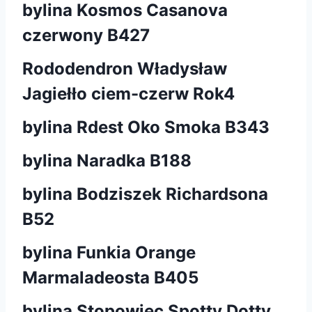
bylina Kosmos Casanova
czerwony B427
Rododendron Władysław
Jagiełło ciem-czerw Rok4
bylina Rdest Oko Smoka B343
bylina Naradka B188
bylina Bodziszek Richardsona
B52
bylina Funkia Orange
Marmaladeosta B405
bylina Stopowiec Spotty Dotty