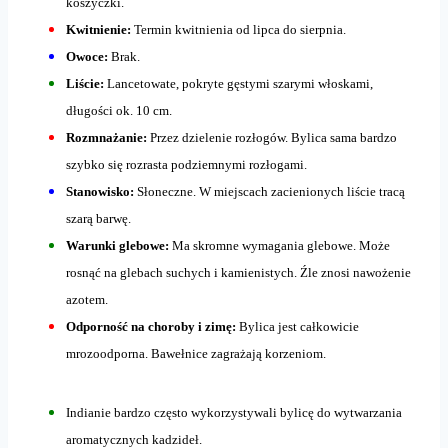
koszyczki.
Kwitnienie:
Termin kwitnienia od lipca do sierpnia.
Owoce:
Brak.
Liście:
Lancetowate, pokryte gęstymi szarymi włoskami,
długości ok. 10 cm.
Rozmnażanie:
Przez dzielenie rozłogów. Bylica sama bardzo
szybko się rozrasta podziemnymi rozłogami.
Stanowisko:
Słoneczne. W miejscach zacienionych liście tracą
szarą barwę.
Warunki glebowe:
Ma skromne wymagania glebowe. Może
rosnąć na glebach suchych i kamienistych. Źle znosi nawożenie
azotem.
Odporność na choroby i zimę:
Bylica jest całkowicie
mrozoodporna. Bawełnice zagrażają korzeniom.
Indianie bardzo często wykorzystywali bylicę do wytwarzania
aromatycznych kadzideł.