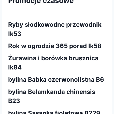
Promocje czasowe
Ryby słodkowodne przewodnik
Ik53
Rok w ogrodzie 365 porad Ik58
Żurawina i borówka brusznica
lk84
bylina Babka czerwonolistna B6
bylina Belamkanda chinensis
B23
bylina Sasanka fioletowa B229