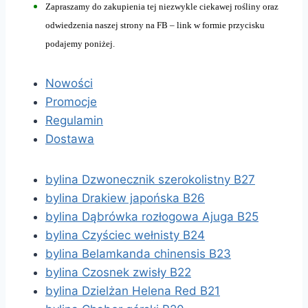
Zapraszamy do zakupienia tej niezwykle ciekawej rośliny oraz
odwiedzenia naszej strony na FB – link w formie przycisku
podajemy poniżej.
Nowości
Promocje
Regulamin
Dostawa
bylina Dzwonecznik szerokolistny B27
bylina Drakiew japońska B26
bylina Dąbrówka rozłogowa Ajuga B25
bylina Czyściec wełnisty B24
bylina Belamkanda chinensis B23
bylina Czosnek zwisły B22
bylina Dzielżan Helena Red B21