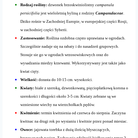
Rodzaj rośliny:
dzwonek brzoskwiniolistny
campanula
persicifolia
jest wieloletnią byliną z rodziny
Campanulaceae
.
Dziko rośnie w Zachodniej Europie, w europejskiej części Rosji,
w zachodniej części Syberii.
Zastosowanie:
Roślina ozdobna często uprawiana w ogrodach.
Szczególnie nadaje się na rabaty i do nasadzeń grupowych.
Stosuje sie go w ogrodach wrzosowiskowych oraz do
wysadzania miedzy krzewami. Wykorzystywany jest także jako
kwiat cięty.
Wielkość:
dorasta do 10-15 cm. wysokości.
Kwiaty:
białe z szeroką, dzwonkowatą, pięciopłatkową korona o
szerokości i długości około 3-5 cm. Kwiaty zebrane są we
wzniesione wiechy na wierzchołkach pędów.
Kwitnienie:
termin kwitnienia od czerwca do sierpnia. Zaczyna
kwitnac na drugi rok po wysianiu i kwitnie przez ponad miesiac.
Owoce:
jajowata torebka z dużą ilością błyszczących,
brązowawych nasion. Zachowują zdolność kiełkowania przez 2-