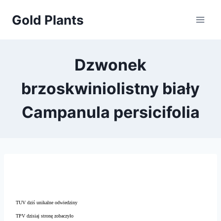
Przejdź
Gold Plants
do
treści
Dzwonek
brzoskwiniolistny biały
Campanula persicifolia
TUV dziś unikalne odwiedziny
TPV dzisiaj stronę zobaczyło