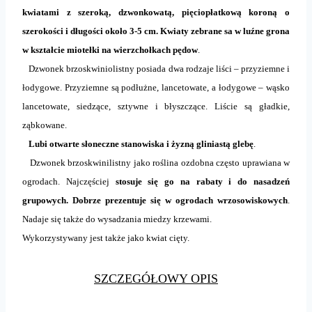
kwiatami z szeroką, dzwonkowatą, pięciopłatkową koroną o
szerokości i długości około 3-5 cm. Kwiaty zebrane sa w luźne grona
w kształcie miotełki na wierzchołkach pędow
.
Dzwonek brzoskwiniolistny posiada dwa rodzaje liści – przyziemne i
łodygowe. Przyziemne są podłużne, lancetowate, a łodygowe – wąsko
lancetowate, siedzące, sztywne i błyszczące. Liście są gładkie,
ząbkowane.
Lubi otwarte słoneczne stanowiska i żyzną gliniastą glebę
.
Dzwonek brzoskwinilistny jako roślina ozdobna często uprawiana w
ogrodach. Najczęściej
stosuje się go na rabaty i do nasadzeń
grupowych. Dobrze prezentuje się w ogrodach wrzosowiskowych
.
Nadaje się także do wysadzania miedzy krzewami.
Wykorzystywany jest także jako kwiat cięty.
SZCZEGÓŁOWY OPIS