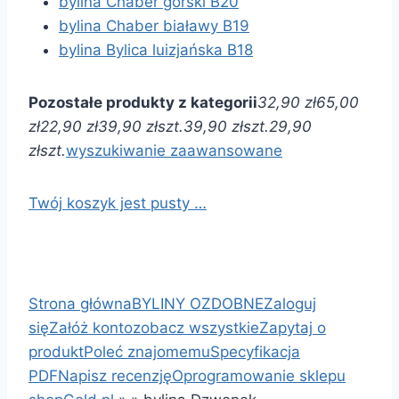
bylina Chaber górski B20
bylina Chaber białawy B19
bylina Bylica luizjańska B18
Pozostałe produkty z kategorii
32,90 zł
65,00
zł
22,90 zł
39,90 zł
szt.
39,90 zł
szt.
29,90
zł
szt.
wyszukiwanie zaawansowane
Twój koszyk jest pusty …
Strona główna
BYLINY OZDOBNE
Zaloguj
się
Załóż konto
zobacz wszystkie
Zapytaj o
produkt
Poleć znajomemu
Specyfikacja
PDF
Napisz recenzję
Oprogramowanie sklepu