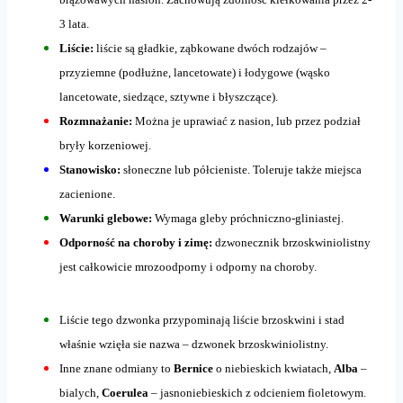
3 lata.
Liście:
liście są gładkie, ząbkowane dwóch rodzajów –
przyziemne (podłużne, lancetowate) i łodygowe (wąsko
lancetowate, siedzące, sztywne i błyszczące).
Rozmnażanie:
Można je uprawiać z nasion, lub przez podział
bryły korzeniowej.
Stanowisko:
słoneczne lub półcieniste. Toleruje także miejsca
zacienione.
Warunki glebowe:
Wymaga gleby próchniczno-gliniastej.
Odporność na choroby i zimę:
dzwonecznik brzoskwiniolistny
jest całkowicie mrozoodporny i odporny na choroby.
Liście tego dzwonka przypominają liście brzoskwini i stad
właśnie wzięła sie nazwa – dzwonek brzoskwiniolistny.
Inne znane odmiany to
Bernice
o niebieskich kwiatach,
Alba
–
bialych,
Coerulea
– jasnoniebieskich z odcieniem fioletowym.