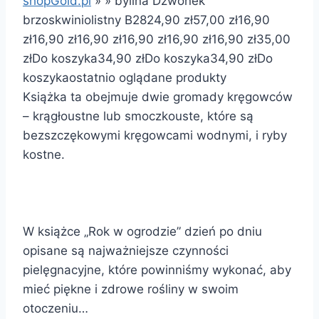
shopGold.pl
»
»
bylina Dzwonek
brzoskwiniolistny B28
24,90 zł
57,00 zł
16,90
zł
16,90 zł
16,90 zł
16,90 zł
16,90 zł
16,90 zł
35,00
zł
Do koszyka
34,90 zł
Do koszyka
34,90 zł
Do
koszyka
ostatnio oglądane produkty
Książka ta obejmuje dwie gromady kręgowców
– krągłoustne lub smoczkouste, które są
bezszczękowymi kręgowcami wodnymi, i ryby
kostne.
W książce „Rok w ogrodzie” dzień po dniu
opisane są najważniejsze czynności
pielęgnacyjne, które powinniśmy wykonać, aby
mieć piękne i zdrowe rośliny w swoim
otoczeniu…