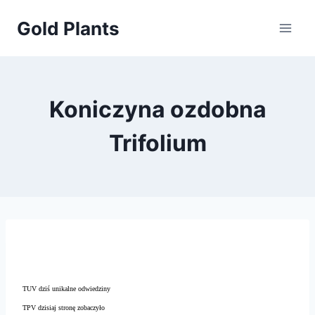
Przejdź
Gold Plants
do
treści
Koniczyna ozdobna
Trifolium
TUV dziś unikalne odwiedziny
TPV dzisiaj stronę zobaczyło