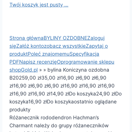
Twój koszyk jest pusty …
Strona główna
BYLINY OZDOBNE
Zaloguj
się
Załóż konto
zobacz wszystkie
Zapytaj o
produkt
Poleć znajomemu
Specyfikacja
PDF
Napisz recenzję
Oprogramowanie sklepu
shopGold.pl
»
»
bylina Koniczyna ozdobna
B202
59,00 zł
35,00 zł
16,90 zł
6,90 zł
6,90
zł
16,90 zł
6,90 zł
6,90 zł
16,90 zł
16,90 zł
16,90
zł
16,90 zł
16,90 zł
14,90 zł
Do koszyka
24,90 zł
Do
koszyka
16,90 zł
Do koszyka
ostatnio oglądane
produkty
Różanecznik rododendron Hachman’s
Charmant należy do grupy różaneczników