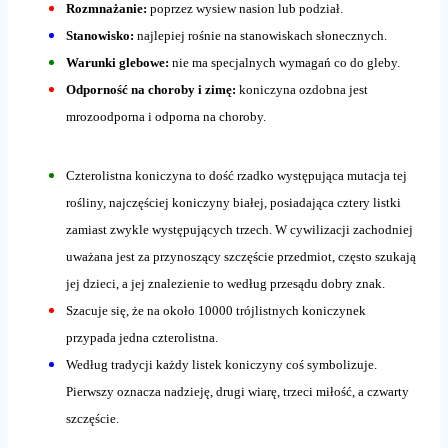
Rozmnażanie:
poprzez wysiew nasion lub podział.
Stanowisko:
najlepiej rośnie na stanowiskach słonecznych.
Warunki glebowe:
nie ma specjalnych wymagań co do gleby.
Odporność na choroby i zimę:
koniczyna ozdobna jest
mrozoodporna i odporna na choroby.
Czterolistna koniczyna to dość rzadko występująca mutacja tej
rośliny, najczęściej koniczyny białej, posiadająca cztery listki
zamiast zwykle występujących trzech. W cywilizacji zachodniej
uważana jest za przynoszący szczęście przedmiot, często szukają
jej dzieci, a jej znalezienie to według przesądu dobry znak.
Szacuje się, że na około 10000 trójlistnych koniczynek
przypada jedna czterolistna.
Według tradycji każdy listek koniczyny coś symbolizuje.
Pierwszy oznacza nadzieję, drugi wiarę, trzeci miłość, a czwarty
szczęście.