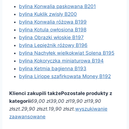
bylina Konwalia paskowana B201
bylina Kuklik zwisły B200
bylina Konwalia różowa B199
bylina Kotula owłosiona B198
bylina Obrazki włoskie B197
bylina Lepiężnik różowy B196
bylina Nachyłek wielkokwiat Solena B195
bylina Kokoryczka miniaturowa B194
bylina Ketmia bagienna B193
bylina Liriope szafirkowata Money B192
Klienci zakupili także
Pozostałe produkty z
kategorii
69,00 zł
39,00 zł
19,90 zł
19,90
zł
szt.
29,90 zł
szt.
19,90 zł
szt.
wyszukiwanie
zaawansowane