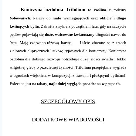
Koniczyna ozdobna Trifolium
to
roślina
z rodziny
bobowatych
. Należy do
mało wymagających
oraz
obficie i długo
kwitnących
bylin. Zakwita zwykle z początkiem lata, gdy na szczycie
pędów pojawiają się
duże, walcowate kwiatostany
długości nawet do
9cm. Mają czerwono-różową barwę. Liście złożone są z trzech
zielonych eliptycznych listków, typowych dla koniczyny. Koniczyna
ozdobna dla dobrego rozwoju potrzebuje dużej ilości światła i lekko
wilgotnej gleby o przeciętnej żyzności. Trifolium przepięknie wygląda
w ogrodach wiejskich, w kompozycji z trawami i płożącymi bylinami.
Polecana jest na rabaty,
najładniej wygląda posadzona w grupach.
SZCZEGÓŁOWY OPIS
DODATKOWE WIADOMOŚCI