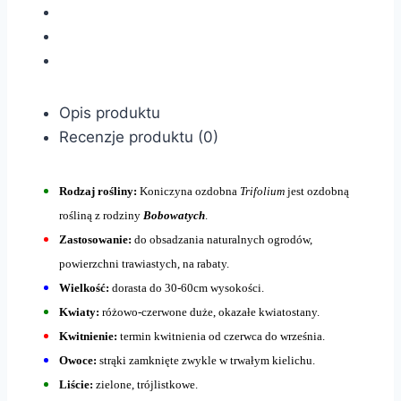
Opis produktu
Recenzje produktu (0)
Rodzaj rośliny:
Koniczyna ozdobna
Trifolium
jest ozdobną
rośliną z rodziny
Bobowatych
.
Zastosowanie:
do obsadzania naturalnych ogrodów,
powierzchni trawiastych, na rabaty.
Wielkość:
dorasta do 30-60cm wysokości.
Kwiaty:
różowo-czerwone duże, okazałe kwiatostany.
Kwitnienie:
termin kwitnienia od czerwca do września.
Owoce:
strąki zamknięte zwykle w trwałym kielichu.
Liście:
zielone, trójlistkowe.