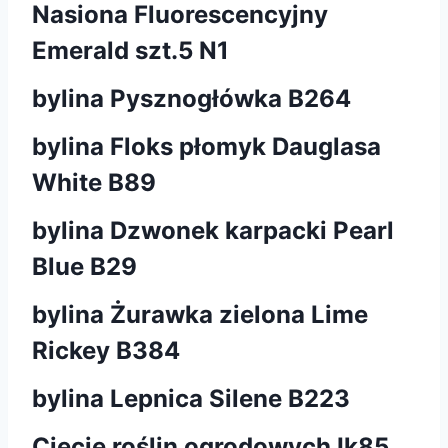
Nasiona Fluorescencyjny
Emerald szt.5 N1
bylina Pysznogłówka B264
bylina Floks płomyk Dauglasa
White B89
bylina Dzwonek karpacki Pearl
Blue B29
bylina Żurawka zielona Lime
Rickey B384
bylina Lepnica Silene B223
Cięcie roślin ogrodowych Ik85