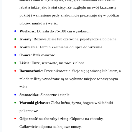
rabat a także jako kwiat cięty. Ze względu na swój krzaczasty
pokrój i wzniesione pędy znakomicie prezentuje się w pobliżu
płotów, murków i wejść.
Wielkość:
Dorasta do 75-100 cm wysokości.
Kwiaty:
Różowe, białe lub czerwone, pojedyncze albo pełne.
Kwitnienie:
Termin kwitnienia od lipca do września.
Owoce:
Brak owoców.
Liście:
Duże, sercowate, matowo-zielone.
Rozmnażanie:
Przez pikowanie. Sieje się ją wiosną lub latem, a
młode rośliny wysadzane są na wybrane miejsce w następnym
roku.
Stanowisko:
Słoneczne i ciepłe.
Warunki glebowe:
Gleba luźna, żyzna, bogata w składniki
pokarmowe.
Odporność na choroby i zimę:
Odporna na choroby.
Całkowicie odporna na krajowe mrozy.