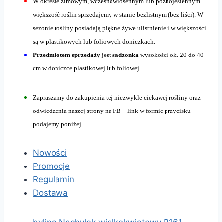
W okresie zimowym, wczesnowiosennym lub późnojesiennym
większość roślin sprzedajemy w stanie bezlistnym (bez liści). W
sezonie rośliny posiadają piękne żywe ulistnienie i w większości
są w plastikowych lub foliowych doniczkach.
Przedmiotem sprzedaży
jest
sadzonka
wysokości ok. 20 do 40
cm w doniczce plastikowej lub foliowej.
Zapraszamy do zakupienia tej niezwykle ciekawej rośliny oraz
odwiedzenia naszej strony na FB – link w formie przycisku
podajemy poniżej.
Nowości
Promocje
Regulamin
Dostawa
bylina Nachyłek wielkokwiatowy B161