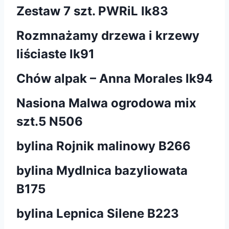
Zestaw 7 szt. PWRiL Ik83
Rozmnażamy drzewa i krzewy
liściaste lk91
Chów alpak – Anna Morales lk94
Nasiona Malwa ogrodowa mix
szt.5 N506
bylina Rojnik malinowy B266
bylina Mydlnica bazyliowata
B175
bylina Lepnica Silene B223