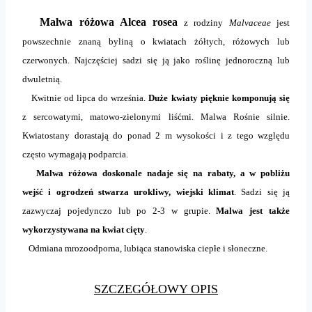
Malwa różowa Alcea rosea
z rodziny
Malvaceae
jest
powszechnie znaną byliną o kwiatach żółtych, różowych lub
czerwonych. Najczęściej sadzi się ją jako roślinę jednoroczną lub
dwuletnią.
Kwitnie od lipca do września.
Duże kwiaty pięknie komponują się
z sercowatymi, matowo-zielonymi liśćmi. Malwa Rośnie silnie.
Kwiatostany dorastają do ponad 2 m wysokości i z tego względu
często wymagają podparcia.
Malwa różowa doskonale nadaje się na rabaty, a w pobliżu
wejść i ogrodzeń stwarza urokliwy, wiejski klimat
. Sadzi się ją
zazwyczaj pojedynczo lub po 2-3 w grupie.
Malwa jest także
wykorzystywana na kwiat cięty
.
Odmiana mrozoodporna, lubiąca stanowiska ciepłe i słoneczne.
SZCZEGÓŁOWY OPIS