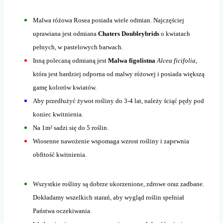
Malwa różowa Rosea posiada wiele odmian. Najczęściej
uprawiana jest odmiana
Chaters Doubleybrids
o kwiatach
pełnych, w pastelowych barwach.
Inną polecaną odmianą jest
Malwa figolistna
Alcea ficifolia
,
która jest bardziej odporna od malwy różowej i posiada większą
gamę kolorów kwiatów.
Aby przedłużyć żywot rośliny do 3-4 lat, należy ściąć pędy pod
koniec kwitnienia.
Na 1m² sadzi się do 5 roślin.
Wiosenne nawożenie wspomaga wzrost rośliny i zapewnia
obfitość kwitnienia.
Wszystkie rośliny są dobrze ukorzenione, zdrowe oraz zadbane.
Dokładamy wszelkich starań, aby wygląd roślin spełniał
Państwa oczekiwania.