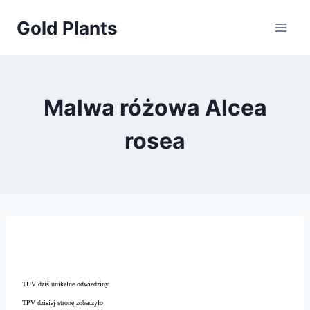
Przejdź
Gold Plants
do
treści
Malwa różowa Alcea
rosea
TUV dziś unikalne odwiedziny
TPV dzisiaj stronę zobaczyło