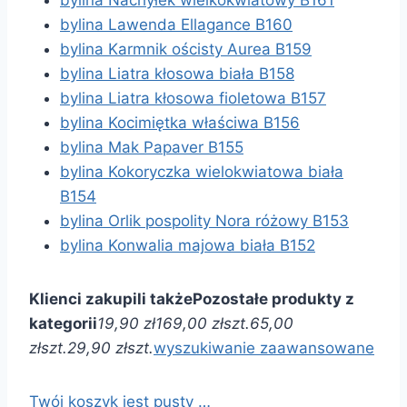
bylina Lawenda Ellagance B160
bylina Karmnik ościsty Aurea B159
bylina Liatra kłosowa biała B158
bylina Liatra kłosowa fioletowa B157
bylina Kocimiętka właściwa B156
bylina Mak Papaver B155
bylina Kokoryczka wielokwiatowa biała
B154
bylina Orlik pospolity Nora różowy B153
bylina Konwalia majowa biała B152
Klienci zakupili także
Pozostałe produkty z
kategorii
19,90 zł
169,00 zł
szt.
65,00
zł
szt.
29,90 zł
szt.
wyszukiwanie zaawansowane
Twój koszyk jest pusty …