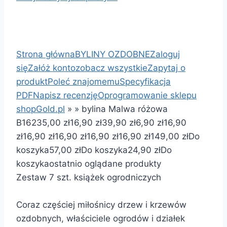
Strona główna
BYLINY OZDOBNE
Zaloguj
się
Załóż konto
zobacz wszystkie
Zapytaj o
produkt
Poleć znajomemu
Specyfikacja
PDF
Napisz recenzję
Oprogramowanie sklepu
shopGold.pl
»
»
bylina Malwa różowa
B162
35,00 zł
16,90 zł
39,90 zł
6,90 zł
16,90
zł
16,90 zł
16,90 zł
16,90 zł
16,90 zł
149,00 zł
Do
koszyka
57,00 zł
Do koszyka
24,90 zł
Do
koszyka
ostatnio oglądane produkty
Zestaw 7 szt. książek ogrodniczych
Coraz częściej miłośnicy drzew i krzewów
ozdobnych, właściciele ogrodów i działek