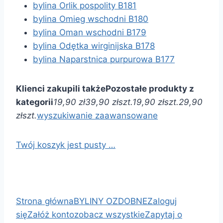
bylina Orlik pospolity B181
bylina Omieg wschodni B180
bylina Oman wschodni B179
bylina Odętka wirginijska B178
bylina Naparstnica purpurowa B177
Klienci zakupili także
Pozostałe produkty z
kategorii
19,90 zł
39,90 zł
szt.
19,90 zł
szt.
29,90
zł
szt.
wyszukiwanie zaawansowane
Twój koszyk jest pusty …
Strona główna
BYLINY OZDOBNE
Zaloguj
się
Załóż konto
zobacz wszystkie
Zapytaj o