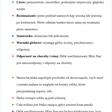
Liście:
jasnozielone, niewielkie, podwójnie trójsieczne, głęboko
wcięte.
Rozmnażanie:
przez podział starszych kęp wiosną lub jesienią
po kwitnieniu. Wiele odmian bardzo łatwo sama się rozmnaża
przez samosiew.
Stanowisko:
słoneczne lub półcieniste.
Warunki glebowe:
wymaga gleby żyznej, próchnicznej i
wilgotnej.
Odporność na choroby i zimę:
Orlik wachlarzowaty Mini Star
jest mrozoodporny i odporny na choroby.
Nazwa łacińska
aquilegia
pochodzi od słowa
aquila
, czyli orzeł
i została nadana ze względu na kwiaty orlika, które
przypominają szpony orła.
Dziko rosnące orliki są pod ochroną.
Cała roślina jest lekko trująca, gdyż zawiera kwas pruski.
Orlik wachlarzowaty Mini Star jest byliną krótkowieczną, żyje