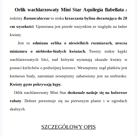
Orlik wachlarzowaty Mini Star Aquilegia flabellata
z
rodziny
Ranunculaceae
to niska
krzaczasta bylina dorastająca do 20
cm wysokości
. Uprawiana jest przede wszystkim ze względu na ładne
kwiaty.
Jest to
odmiana orlika o niewielkich rozmiarach, urocza
miniatura o niebiesko-białych kwiatach.
Tworzy niskie kępki
wachlarzowatych liści, nad którymi wyrastają okazałe kwiaty w
postaci kielichów o podwójnej koronce. Wewnętrzny rząd płatków jest
kremowo biały, natomiast zewnętrzny zabarwiony jest na niebiesko.
Kwiaty gęsto pokrywają kępy.
Orlik wachlarzowaty Mini Star
doskonale nadaje się na kolorowe
rabaty
. Dobrze prezentuje się na pierwszym planie i w ogrodach
skalnych.
SZCZEGÓŁOWY OPIS