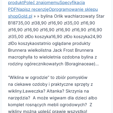
produkt
Poleć znajomemu
Specyfikacja
PDF
Napisz recenzję
Oprogramowanie sklepu
shopGold.pl
»
»
bylina Orlik wachlarzowaty Star
B187
35,00 zł
38,90 zł
16,90 zł
35,00 zł
16,90
zł
16,90 zł
16,90 zł
16,90 zł
16,90 zł
16,90 zł
16,90
zł
35,00 zł
Do koszyka
16,90 zł
Do koszyka
24,90
zł
Do koszyka
ostatnio oglądane produkty
Brunnera wielkolistna Jack Frost Brunnera
macrophylla to wieloletnia ozdobna bylina z
rodziny ogórecznikowatych (Boraginaceae)…
”Wiklina w ogrodzie” to zbiór pomysłów
na ciekawe ozdoby i praktyczne sprzęty z
wikliny.Ławeczka? Altanka? Skrzynia na
narzędzia? A może wigwam dla dzieci albo
komplet rosnących mebli ogrodowych? Z
wikliny można upleść prawie wszystko!