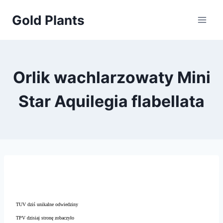
Przejdź
Gold Plants
do
treści
Orlik wachlarzowaty Mini
Star Aquilegia flabellata
TUV dziś unikalne odwiedziny
TPV dzisiaj stronę zobaczyło