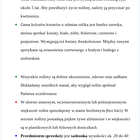
około 5 lat. Aby przedłużyć życie rośliny, należy ją przycinać po
kwitnieniu.
Gama kolorów kwiatów u odmian orlika jest bardzo szeroka,
można spotkać kwiaty, białe, żółte, fioletowe, czerwone i
purpurowe. Występują też kwiaty dwukolorowe. Między innymi
spotykane są zestawienia czerwonego z białym i białego z
niebieskim.
Wszystkie rośliny są dobrze ukorzenione, zdrowe oraz zadbane.
Dokładamy wszelkich starań, aby wygląd roślin spełniał
Państwa oczekiwania.
W okresie zimowym, wczesnowiosennym lub późnojesiennym
większość roślin sprzedajemy w stanie bezlistnym (bez liści). W
sezonie rośliny posiadają piękne żywe ulistnienie i w większości
są w plastikowych lub foliowych doniczkach.
Przedmiotem sprzedaży
jest
sadzonka
wysokości ok. 20 do 40