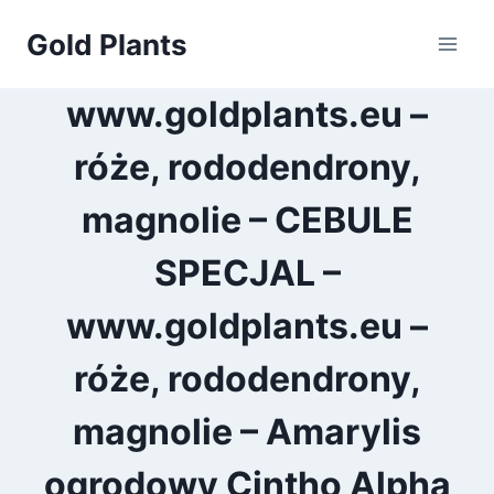
Przejdź
Gold Plants
do
treści
www.goldplants.eu –
róże, rododendrony,
magnolie – CEBULE
SPECJAL –
www.goldplants.eu –
róże, rododendrony,
magnolie – Amarylis
ogrodowy Cintho Alpha