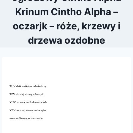
Krinum Cintho Alpha –
oczarjk – róże, krzewy i
drzewa ozdobne
TUV dziś unikalne odwiedziny
TPV dzisiaj stronę zobaczyło
YUV wczoraj unikalne odwiedz.
YPV wczoraj stronę zobaczyło
users online-teraz na stronie