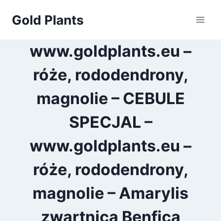
Przejdź
Gold Plants
do
treści
www.goldplants.eu –
róże, rododendrony,
magnolie – CEBULE
SPECJAL –
www.goldplants.eu –
róże, rododendrony,
magnolie – Amarylis
zwartnica Benfica