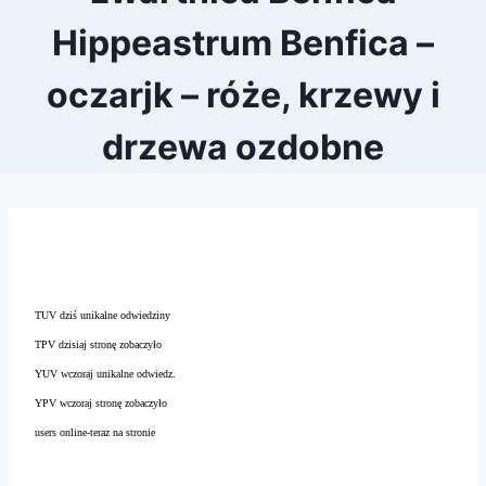
Hippeastrum Benfica –
oczarjk – róże, krzewy i
drzewa ozdobne
TUV dziś unikalne odwiedziny
TPV dzisiaj stronę zobaczyło
YUV wczoraj unikalne odwiedz.
YPV wczoraj stronę zobaczyło
users online-teraz na stronie