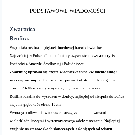
PODSTAWOWE WIADOMOŚCI
Zwartnica
.
Benfica
Wspaniała roślina, o pięknej,
bordowej barwie kwiatów
.
Najczęściej w Polsce dla tej odmiany używa się nazwy
amarylis
.
Pochodzi z Ameryki Środkowej i Południowej.
Zwartnicę uprawia się często w doniczkach na kwitnienie zimą i
wczesną wiosną.
Jej bardzo duże, prawie kuliste cebule mogą mieć
obwód 20-30cm i okryte są suchymi, brązowymi łuskami.
Roślina idealna do wysadzeń w donicy, najlepiej od sierpnia do końca
maja na głębokość około 10cm.
Wymaga podlewania w okresach suszy, zasilania nawozami
wieloskładnikowymi i systematycznego odchwaszczania.
Najlepiej
czuje się na stanowiskach słonecznych, osłoniętych od wiatru
.