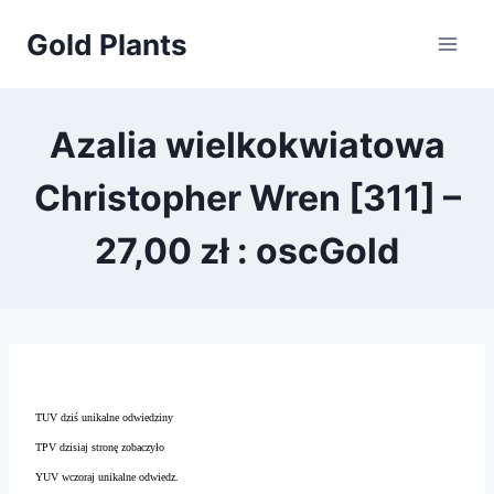
Przejdź
Gold Plants
do
treści
Azalia wielkokwiatowa
Christopher Wren [311] –
27,00 zł : oscGold
TUV dziś unikalne odwiedziny
TPV dzisiaj stronę zobaczyło
YUV wczoraj unikalne odwiedz.