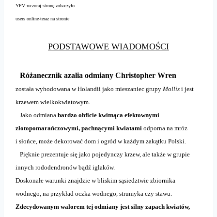
YPV wczoraj stronę zobaczyło
users online-teraz na stronie
PODSTAWOWE WIADOMOŚCI
Różanecznik azalia odmiany Christopher Wren
została wyhodowana w Holandii jako mieszaniec grupy
Mollis
i jest
krzewem wielkokwiatowym.
Jako odmiana
bardzo obficie kwitnąca efektownymi
złotopomarańczowymi, pachnącymi kwiatami
odporna na mróz
i słońce, może dekorować dom i ogród w każdym zakątku Polski.
Pięknie prezentuje się jako pojedynczy krzew, ale także w grupie
innych rododendronów bądź iglaków.
Doskonałe warunki znajdzie w bliskim sąsiedztwie zbiornika
wodnego, na przykład oczka wodnego, strumyka czy stawu.
Zdecydowanym walorem tej odmiany jest silny zapach kwiatów,