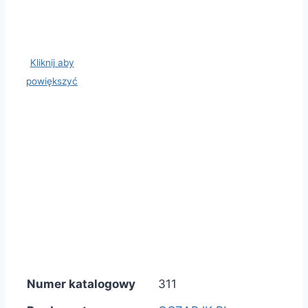
Kliknij aby
powiększyć
Numer katalogowy
311