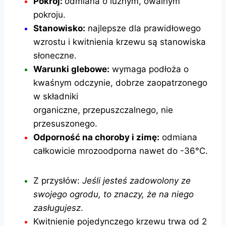
Pokrój:
odmiana o luźnym, owalnym
pokroju.
Stanowisko:
najlepsze dla prawidłowego
wzrostu i kwitnienia krzewu są stanowiska
słoneczne.
Warunki glebowe:
wymaga podłoża o
kwaśnym odczynie, dobrze zaopatrzonego
w składniki
organiczne, przepuszczalnego, nie
przesuszonego.
Odporność na choroby i zimę:
odmiana
całkowicie mrozoodporna nawet do -36°C.
Z przysłów:
Jeśli jesteś zadowolony ze
swojego ogrodu, to znaczy, że na niego
zasługujesz
.
Kwitnienie pojedynczego krzewu trwa od 2