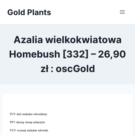
Przejdź
Gold Plants
do
treści
Azalia wielkokwiatowa
Homebush [332] – 26,90
zł : oscGold
TUV dziś unikalne odwiedziny
TPV dzisiaj stronę zobaczyło
YUV wczoraj unikalne odwiedz.