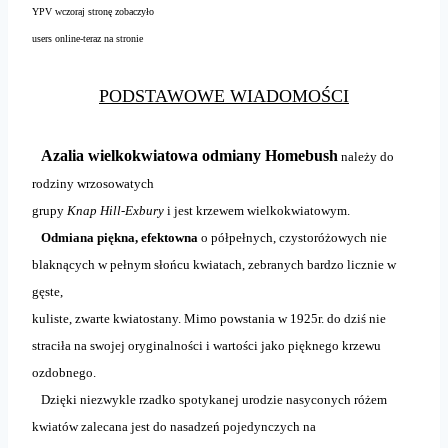
YPV wczoraj stronę zobaczyło
users online-teraz na stronie
PODSTAWOWE WIADOMOŚCI
Azalia wielkokwiatowa odmiany Homebush
należy do
rodziny wrzosowatych
grupy
Knap Hill-Exbury
i jest krzewem wielkokwiatowym.
Odmiana piękna, efektowna
o półpełnych, czystoróżowych nie
blaknących w pełnym słońcu kwiatach, zebranych bardzo licznie w
gęste,
kuliste, zwarte kwiatostany. Mimo powstania w 1925r. do dziś nie
straciła na swojej oryginalności i wartości jako pięknego krzewu
ozdobnego.
Dzięki niezwykle rzadko spotykanej urodzie nasyconych różem
kwiatów zalecana jest do nasadzeń pojedynczych na