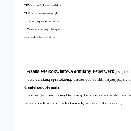
TUV dziś unikalne odwiedziny
TPV dzisiaj stronę zobaczyło
YUV wczoraj unikalne odwiedz.
YPV wczoraj stronę zobaczyło
users online-teraz na stronie
Azalia wielkokwiatowa odmiany Feuerwerk
jest pięk
Jest
odmianą sprawdzoną
, bardzo dobrze aklimatyzującą się n
drugiej połowie maja.
Ze względu na
niezwykłą urodę kwiatów
zalecana do nasadz
pojemnikach na balkonach i tarasach, nad zbiornikami wodnymi.