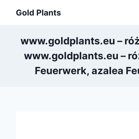
Przejdź
Gold Plants
do
treści
www.goldplants.eu – róż
www.goldplants.eu – ró
Feuerwerk, azalea Fe