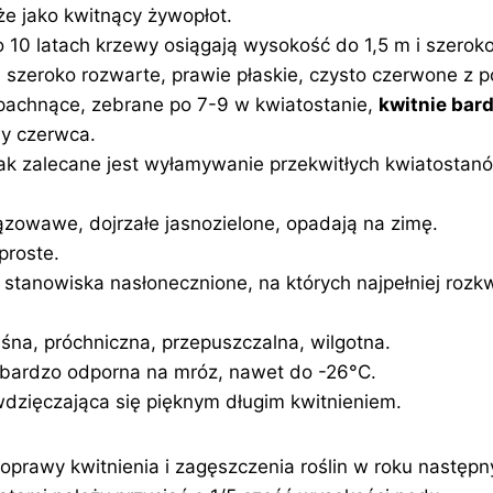
że jako kwitnący żywopłot.
 10 latach krzewy osiągają wysokość do 1,5 m i szeroko
 szeroko rozwarte, prawie płaskie, czysto czerwone z
 pachnące, zebrane po 7-9 w kwiatostanie,
kwitnie bard
y czerwca.
ak zalecane jest wyłamywanie przekwitłych kwiatostanó
ązowawe, dojrzałe jasnozielone, opadają na zimę.
proste.
stanowiska nasłonecznione, na których najpełniej rozk
a, próchniczna, przepuszczalna, wilgotna.
ardzo odporna na mróz, nawet do -26°C.
dwdzięczająca się pięknym długim kwitnieniem.
oprawy kwitnienia i zagęszczenia roślin w roku następ