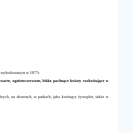
n, wyhodowanym w 1977r.
zwarte, ognistoczerwone, lekko pachnące kwiaty rozkwitające w
ych, na skwerach, w parkach, jako kwitnący żywopłot, także w