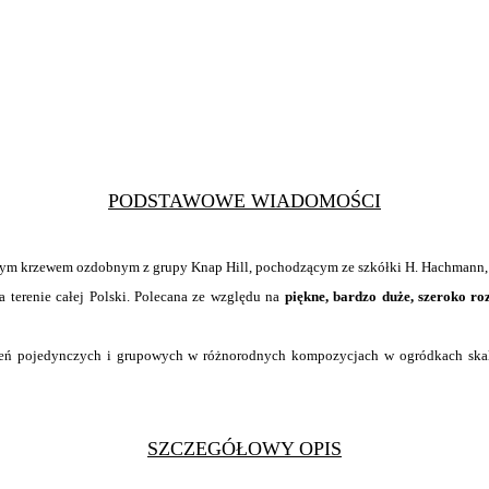
PODSTAWOWE WIADOMOŚCI
nym krzewem ozdobnym z grupy Knap Hill, pochodzącym ze szkółki H. Hachman
a terenie całej Polski. Polecana ze względu na
piękne, bardzo duże, szeroko ro
eń pojedynczych i grupowych w różnorodnych kompozycjach w ogródkach skaln
SZCZEGÓŁOWY OPIS