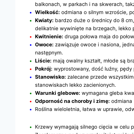
balkonach, w parkach i na skwerach, tak
Wielkość:
odmiana o silnym wzroście, po
Kwiaty:
bardzo duże o średnicy do 8 cm,
delikatnie wywinięte na brzegach, lekko
Kwitnienie:
druga połowa maja do połow
Owoce:
zawiązuje owoce i nasiona, jedn
następnym.
Liście:
mają owalny kształt, młode są br
Pokrój:
wyprostowany, dość luźny, pędy 
Stanowisko:
zalecane przede wszystkim 
stanowiskach lekko zacienionych.
Warunki glebowe:
wymagana gleba kwaśn
Odporność na choroby i zimę:
odmiana b
Roślina wieloletnia, łatwa w uprawie, o
Krzewy wymagają silnego cięcia w celu p