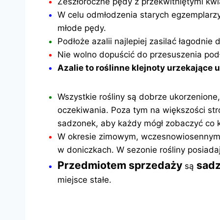
Zeszłoroczne pędy z przekwitniętymi kwi
W celu odmłodzenia starych egzemplarzy
młode pędy.
Podłoże azalii najlepiej zasilać łagodni
Nie wolno dopuścić do przesuszenia podł
Azalie to roślinne klejnoty urzekające
Wszystkie rośliny są dobrze ukorzenione
oczekiwania. Poza tym na większości str
sadzonek, aby każdy mógł zobaczyć co k
W okresie zimowym, wczesnowiosennym lub
w doniczkach. W sezonie rośliny posiadaj
Przedmiotem sprzedaży
sadz
są
miejsce stałe.