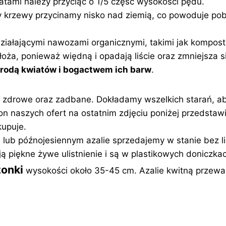
atami należy przyciąć o 1/5 część wysokości pędu.
 krzewy przycinamy nisko nad ziemią, co powoduje po
e działającymi nawozami organicznymi, takimi jak kompost
oża, ponieważ więdną i opadają liście oraz zmniejsza 
 urodą kwiatów i bogactwem ich barw
.
, zdrowe oraz zadbane. Dokładamy wszelkich starań, ab
on naszych ofert na ostatnim zdjęciu poniżej przedst
upuje.
 późnojesiennym azalie sprzedajemy w stanie bez liści
ą piękne żywe ulistnienie i są w plastikowych doniczka
onki
wysokości około 35-45 cm. Azalie kwitną przewa