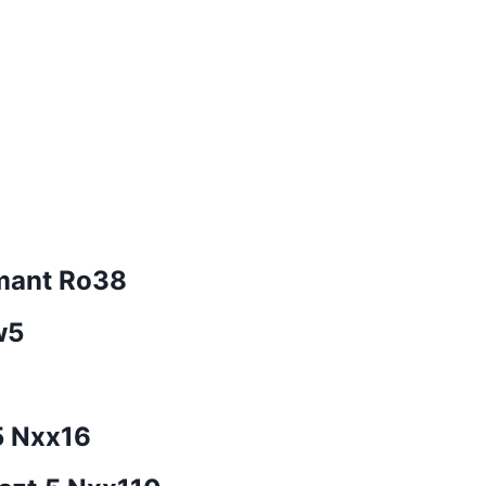
mant Ro38
w5
5 Nxx16