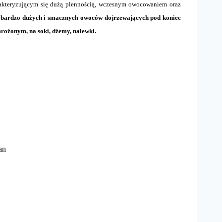
akteryzującym się dużą plennością, wczesnym owocowaniem oraz
ć bardzo dużych i smacznych owoców dojrzewających pod koniec
ożonym, na soki, dżemy, nalewki.
an