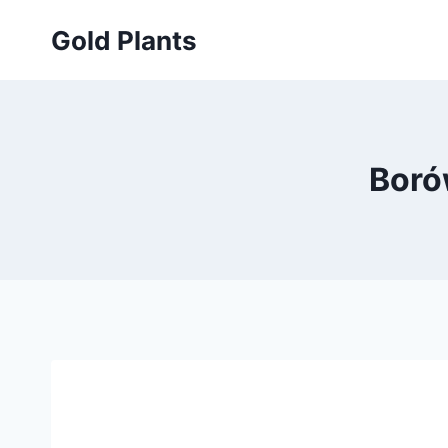
Przejdź
Gold Plants
do
treści
Boró