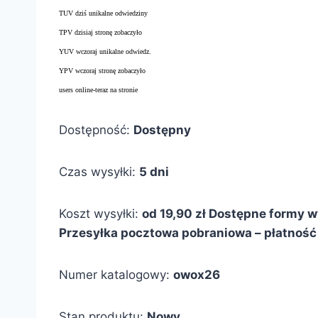
TUV dziś unikalne odwiedziny
TPV dzisiaj stronę zobaczyło
YUV wczoraj unikalne odwiedz.
YPV wczoraj stronę zobaczyło
users online-teraz na stronie
Dostępność:
Dostępny
Czas wysyłki:
5 dni
Koszt wysyłki:
od 19,90 zł
Dostępne formy wy
Przesyłka pocztowa pobraniowa – płatność 
Numer katalogowy:
owox26
Stan produktu:
Nowy