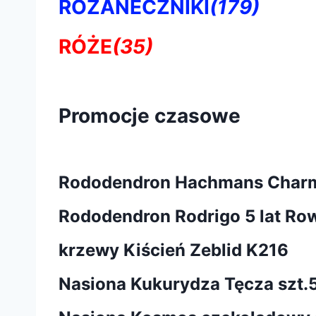
RÓŻANECZNIKI
(179)
RÓŻE
(35)
Promocje czasowe
Rododendron Hachmans Char
Rododendron Rodrigo 5 lat Ro
krzewy Kiścień Zeblid K216
Nasiona Kukurydza Tęcza szt.