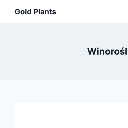
Przejdź
Gold Plants
do
treści
Winorośl