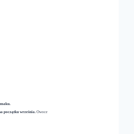
smaku.
na początku września.
Owoce