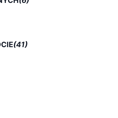
NYCH
(6)
CIE
(41)