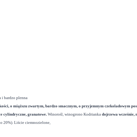
 i bardzo plenna
kości, o miąższu zwartym, bardzo smacznym, o przyjemnym czekoladowym po
e cylindryczne, granatowe.
Winorośl, winogrono Kodrianka
dojrzewa wcześnie, 
o 20%). Liście ciemnozielone,