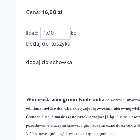
Cena:
16,90 zł
Ilość:
kg
Dodaj do koszyka
dodaj do schowka
Winorośl, winogrono Kodrianka
to wczesna, smaczna
odmiana mołdawska
. Charakteryzuje się
owocami nierównej wiel
Grona są duże,
o masie często przekraczającej 1 kg
i luźne, a
owoc
pozostawione dłużej na krzewach gromadzą znaczne ilości cukru (d
3-5 klapowe, grubo ząbkowane, z długim ogonkiem.