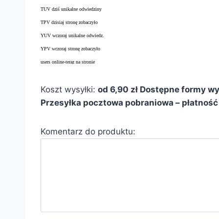
TUV dziś unikalne odwiedziny
TPV dzisiaj stronę zobaczyło
YUV wczoraj unikalne odwiedz.
YPV wczoraj stronę zobaczyło
users online-teraz na stronie
Koszt wysyłki:
od 6,90 zł
Dostępne formy wys
Przesyłka pocztowa pobraniowa – płatność 
Komentarz do produktu: