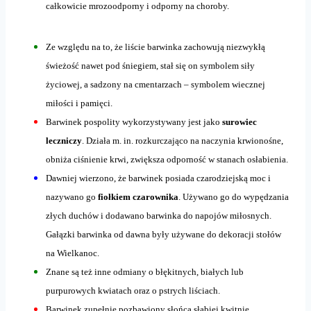
całkowicie mrozoodporny i odporny na choroby.
Ze względu na to, że liście barwinka zachowują niezwykłą
świeżość nawet pod śniegiem, stał się on symbolem siły
życiowej, a sadzony na cmentarzach – symbolem wiecznej
miłości i pamięci.
Barwinek pospolity wykorzystywany jest jako
surowiec
leczniczy
. Działa m. in. rozkurczająco na naczynia krwionośne,
obniża ciśnienie krwi, zwiększa odporność w stanach osłabienia.
Dawniej wierzono, że barwinek posiada czarodziejską moc i
nazywano go
fiołkiem czarownika
. Używano go do wypędzania
złych duchów i dodawano barwinka do napojów miłosnych.
Gałązki barwinka od dawna były używane do dekoracji stołów
na Wielkanoc.
Znane są też inne odmiany o błękitnych, białych lub
purpurowych kwiatach oraz o pstrych liściach.
Barwinek zupełnie pozbawiony słońca słabiej kwitnie.