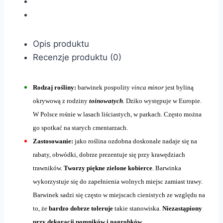
Opis produktu
Recenzje produktu (0)
Rodzaj rośliny:
barwinek pospolity
vinca minor
jest byliną
okrywową z rodziny
toinowatych
. Dziko występuje w Europie.
W Polsce rośnie w lasach liściastych, w parkach. Często można
go spotkać na starych cmentarzach.
Zastosowanie:
jako roślina ozdobna doskonale nadaje się na
rabaty, obwódki, dobrze prezentuje się przy krawędziach
trawników.
Tworzy piękne zielone kobierce
. Barwinka
wykorzystuje się do zapełnienia wolnych miejsc zamiast trawy.
Barwinek sadzi się często w miejscach cienistych ze względu na
to, że
bardzo dobrze toleruje
takie stanowiska.
Niezastąpiony
przy dekoracji pomników i nagrobków
.