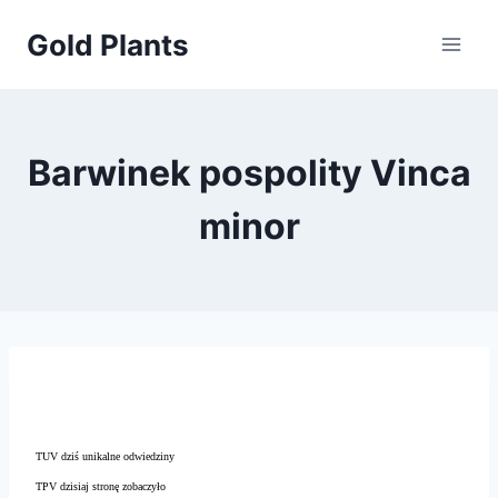
Przejdź
Gold Plants
do
treści
Barwinek pospolity Vinca
minor
TUV dziś unikalne odwiedziny
TPV dzisiaj stronę zobaczyło