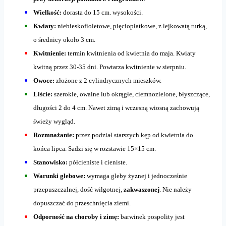
Wielkość:
dorasta do 15 cm. wysokości.
Kwiaty:
niebieskofioletowe, pięciopłatkowe, z lejkowatą rurką,
o średnicy około 3 cm.
Kwitnienie:
termin kwitnienia od kwietnia do maja. Kwiaty
kwitną przez 30-35 dni. Powtarza kwitnienie w sierpniu.
Owoce:
złożone z 2 cylindrycznych mieszków.
Liście:
szerokie, owalne lub okrągłe, ciemnozielone, błyszczące,
długości 2 do 4 cm. Nawet zimą i wczesną wiosną zachowują
świeży wygląd.
Rozmnażanie:
przez podział starszych kęp od kwietnia do
końca lipca. Sadzi się w rozstawie 15×15 cm.
Stanowisko:
półcieniste i cieniste.
Warunki glebowe:
wymaga gleby żyznej i jednocześnie
przepuszczalnej, dość wilgotnej,
zakwaszonej
. Nie należy
dopuszczać do przeschnięcia ziemi.
Odporność na choroby i zimę:
barwinek pospolity jest