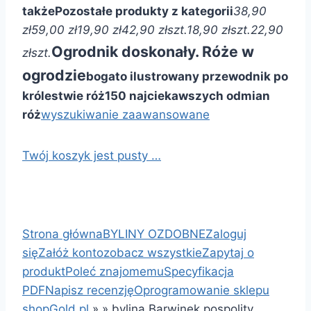
także
Pozostałe produkty z kategorii
38,90
zł
59,00 zł
19,90 zł
42,90 zł
szt.
18,90 zł
szt.
22,90
Ogrodnik doskonały. Róże w
zł
szt.
ogrodzie
bogato ilustrowany przewodnik po
królestwie róż
150 najciekawszych odmian
róż
wyszukiwanie zaawansowane
Twój koszyk jest pusty …
Strona główna
BYLINY OZDOBNE
Zaloguj
się
Załóż konto
zobacz wszystkie
Zapytaj o
produkt
Poleć znajomemu
Specyfikacja
PDF
Napisz recenzję
Oprogramowanie sklepu
shopGold.pl
»
»
bylina Barwinek pospolity