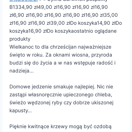
B13
34,90 zł
49,00 zł
16,90 zł
16,90 zł
16,90
zł
6,90 zł
16,90 zł
16,90 zł
16,90 zł
16,90 zł
35,00
zł
16,90 zł
16,90 zł
39,00 zł
Do koszyka
14,90 zł
Do
koszyka
16,90 zł
Do koszyka
ostatnio oglądane
produkty
Wielkanoc to dla chrześcijan najważniejsze
święto w roku. Za oknami wiosna, przyroda
budzi się do życia a w nas wstępuje radość i
nadzieja…
Domowe jedzenie smakuje najlepiej. Nic nie
zastąpi własnoręcznie upieczonego chleba,
świeżo wędzonej ryby czy dobrze ukiszonej
kapusty…
Pięknie kwitnące krzewy mogą być ozdobą