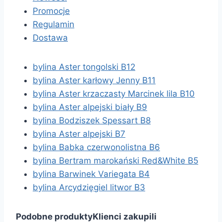
Promocje
Regulamin
Dostawa
bylina Aster tongolski B12
bylina Aster karłowy Jenny B11
bylina Aster krzaczasty Marcinek lila B10
bylina Aster alpejski biały B9
bylina Bodziszek Spessart B8
bylina Aster alpejski B7
bylina Babka czerwonolistna B6
bylina Bertram marokański Red&White B5
bylina Barwinek Variegata B4
bylina Arcydzięgiel litwor B3
Podobne produkty
Klienci zakupili