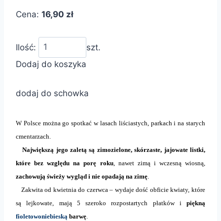
Cena:
16,90 zł
Ilość:
szt.
Dodaj do koszyka
dodaj do schowka
W Polsce można go spotkać w lasach liściastych, parkach i na starych
cmentarzach.
Największą jego zaletą są zimozielone, skórzaste, jajowate listki,
które bez względu na porę roku
, nawet zimą i wczesną wiosną,
zachowują świeży wygląd i nie opadają na zimę
.
Zakwita od kwietnia do czerwca – wydaje dość obficie kwiaty, które
są lejkowate, mają 5 szeroko rozpostartych płatków i
piękną
fioletowoniebieską
barwę
.