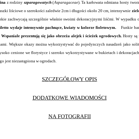
lina
z rodziny
szparagowatych
(
Asparagaceae
). Ta karłowata odmiana hosty twor
aszki liściowe o szerokości zaledwie 2cm i długości około 20 cm, intensywnie
zie
ie zachwycają szczególnie właśnie swoimi dekoracyjnymi liśćmi. W wypadku od
iletto wydaje intensywnie pachnące, kwiaty w kolorze fioletowym.
Funkie bar
 Wspaniale prezentują się jako obrzeża alejek i ścieżek ogrodowych.
Hosty są
akami. Większe okazy można wykorzystywać do pojedynczych nasadzeń jako soli
ysoko cenione we florystyce i szeroko wykorzystywane w bukietach i dekoracjach 
ego jest niezastąpiona w ogrodach.
SZCZEGÓŁOWY OPIS
DODATKOWE WIADOMOŚCI
NA FOTOGRAFII