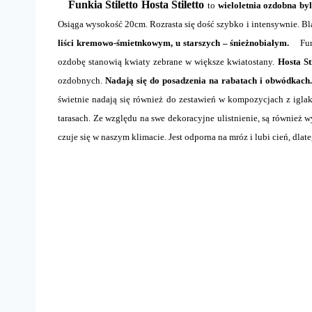
Funkia Stiletto Hosta Stiletto
to
wieloletnia ozdobna by
Osiąga wysokość 20cm. Rozrasta się dość szybko i intensywnie. Bl
liści kremowo-śmietnkowym, u starszych – śnieżnobiałym.
Funk
ozdobę stanowią kwiaty zebrane w większe kwiatostany.
Hosta St
ozdobnych.
Nadają się do posadzenia na rabatach i obwódkach.
świetnie nadają się również do zestawień w kompozycjach z igl
tarasach. Ze względu na swe dekoracyjne ulistnienie, są również w
czuje się w naszym klimacie. Jest odporna na mróz i lubi cień, dlat