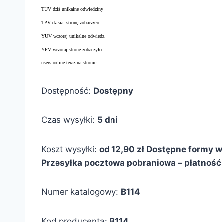
TUV dziś unikalne odwiedziny
TPV dzisiaj stronę zobaczyło
YUV wczoraj unikalne odwiedz.
YPV wczoraj stronę zobaczyło
users online-teraz na stronie
Dostępność:
Dostępny
Czas wysyłki:
5 dni
Koszt wysyłki:
od 12,90 zł
Dostępne formy wy
Przesyłka pocztowa pobraniowa – płatność 
Numer katalogowy:
B114
Kod producenta:
B114