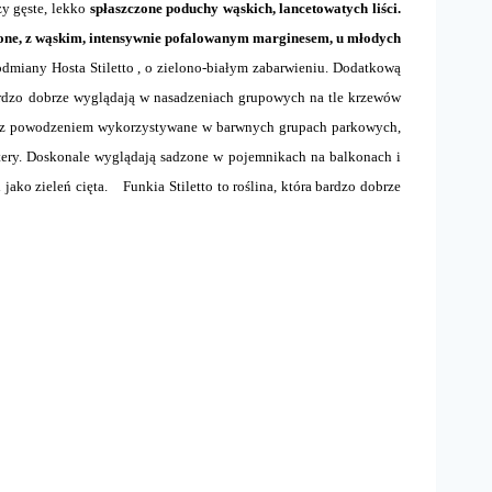
zy gęste, lekko
spłaszczone poduchy wąskich, lancetowatych liści.
lone, z wąskim, intensywnie pofalowanym marginesem, u młodych
miany Hosta Stiletto , o zielono-białym zabarwieniu. Dodatkową
dzo dobrze wyglądają w nasadzeniach grupowych na tle krzewów
 z powodzeniem wykorzystywane w barwnych grupach parkowych,
tery. Doskonale wyglądają sadzone w pojemnikach na balkonach i
jako zieleń cięta. Funkia Stiletto to roślina, która bardzo dobrze