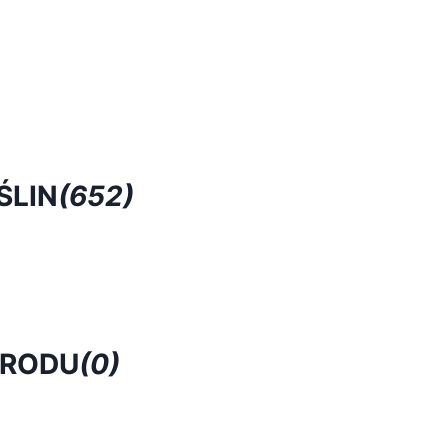
ŚLIN
(652)
GRODU
(0)